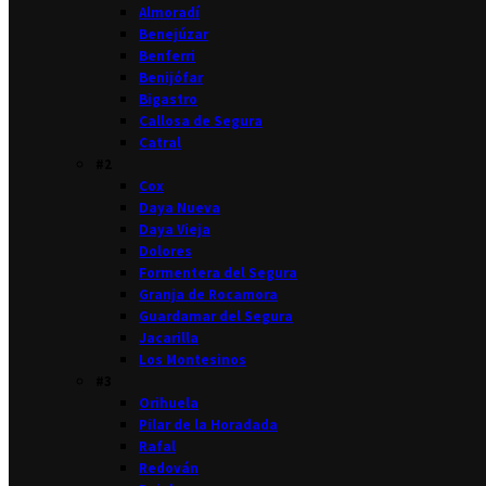
Almoradí
Benejúzar
Benferri
Benijófar
Bigastro
Callosa de Segura
Catral
#2
Cox
Daya Nueva
Daya Vieja
Dolores
Formentera del Segura
Granja de Rocamora
Guardamar del Segura
Jacarilla
Los Montesinos
#3
Orihuela
Pilar de la Horadada
Rafal
Redován