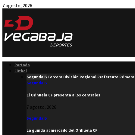
7 agosto, 2026
Facebook
Twitter
Instagram
Youtube
Email
Portada
Fútbol
Segunda B
Tercera División
Regional Preferente
Primera
Segunda B
El Orihuela CF presenta a los centrales
7 agosto, 2026
Segunda B
La guinda al mercado del Orihuela CF