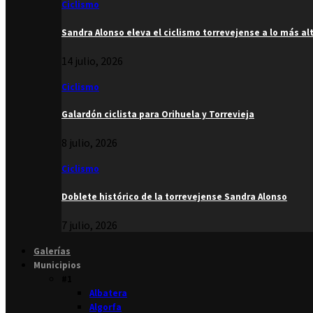
Ciclismo
Sandra Alonso eleva el ciclismo torrevejense a lo más al
14 julio, 2026
Ciclismo
Galardón ciclista para Orihuela y Torrevieja
8 julio, 2026
Ciclismo
Doblete histórico de la torrevejense Sandra Alonso
7 julio, 2026
Galerías
Municipios
#1
Albatera
Algorfa