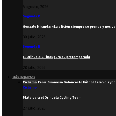
5 agosto, 2026
Segunda B
Gonzalo Miranda: «La afición siempre se prende y nos v
30 julio, 2026
Segunda B
El Orihuela CF inaugura su pretemporada
28 julio, 2026
Más Deportes
Ciclismo
Tenis
Gimnasia
Baloncesto
Fútbol Sala
Voleybo
Ciclismo
Plata para el Orihuela Cycling Team
27 julio, 2026