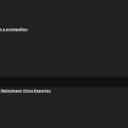
an a acompañar»
l
Balonmano
Otros Deportes