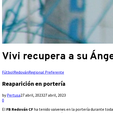
Vivi recupera a su Ánge
Fútbol
Redován
Regional Preferente
Reaparición en portería
by
Pertusa
27 abril, 2023
27 abril, 2023
0
El
FB Redován CF
ha tenido vaivenes en la portería durante tod