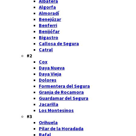
Albatera
Algorfa
Almoradí
Benejúzar
Benferri
Benijófar
Bigastro
Callosa de Segura
Catral
#2
Cox
Daya Nueva
Daya Vieja
Dolores
Formentera del Segura
Granja de Rocamora
Guardamar del Segura
Jacarilla
Los Montesinos
#3
Orihuela
Pilar de la Horadada
Rafal