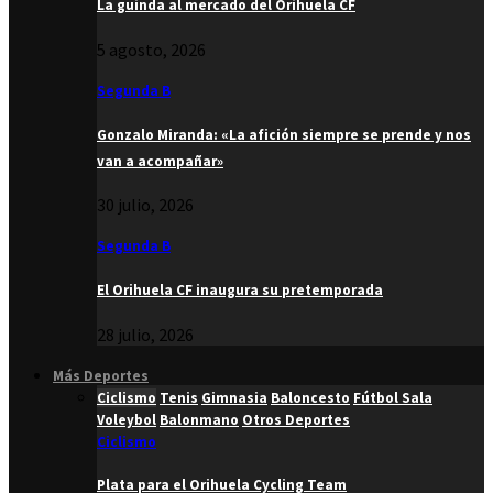
La guinda al mercado del Orihuela CF
5 agosto, 2026
Segunda B
Gonzalo Miranda: «La afición siempre se prende y nos
van a acompañar»
30 julio, 2026
Segunda B
El Orihuela CF inaugura su pretemporada
28 julio, 2026
Más Deportes
Ciclismo
Tenis
Gimnasia
Baloncesto
Fútbol Sala
Voleybol
Balonmano
Otros Deportes
Ciclismo
Plata para el Orihuela Cycling Team