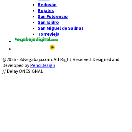
Redován
Rojales
San Fulgencio
San Isidro
San Miguel de Salinas
Torrevieja
@2026 - 3dvegabaja.com. All Right Reserved. Designed and
Developed by
PenciDesign
Facebook
Twitter
Instagram
Youtube
Email
// Delay ONESIGNAL