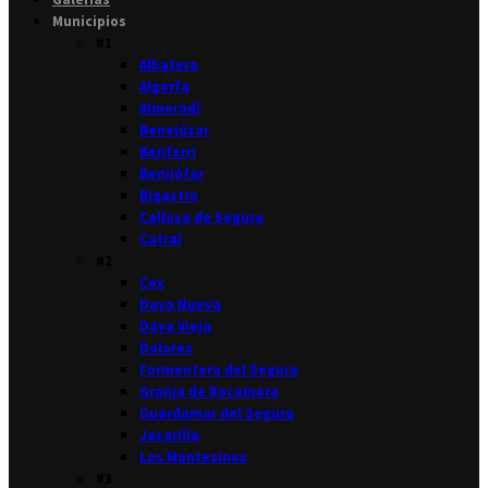
Municipios
#1
Albatera
Algorfa
Almoradí
Benejúzar
Benferri
Benijófar
Bigastro
Callosa de Segura
Catral
#2
Cox
Daya Nueva
Daya Vieja
Dolores
Formentera del Segura
Granja de Rocamora
Guardamar del Segura
Jacarilla
Los Montesinos
#3