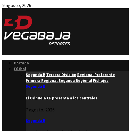
9 agosto, 2026
Facebook
Twitter
Instagram
Youtube
Email
Portada
Fútbol
Segunda B
Tercera División
Regional Preferente
Primera Regional
Segunda Regional
Fichajes
Segunda B
El Orihuela CF presenta a los centrales
7 agosto, 2026
Segunda B