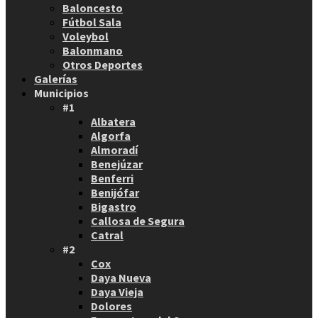
Baloncesto
Fútbol Sala
Voleybol
Balonmano
Otros Deportes
Galerías
Municipios
#1
Albatera
Algorfa
Almoradí
Benejúzar
Benferri
Benijófar
Bigastro
Callosa de Segura
Catral
#2
Cox
Daya Nueva
Daya Vieja
Dolores