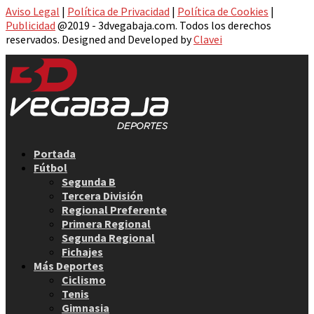
Aviso Legal
|
Política de Privacidad
|
Política de Cookies
|
Publicidad
@2019 - 3dvegabaja.com. Todos los derechos
reservados. Designed and Developed by
Clavei
Facebook
Twitter
Instagram
Youtube
Email
Portada
Fútbol
Segunda B
Tercera División
Regional Preferente
Primera Regional
Segunda Regional
Fichajes
Más Deportes
Ciclismo
Tenis
Gimnasia