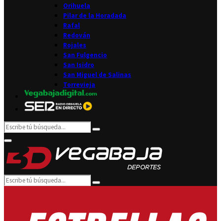
Orihuela
Pilar de la Horadada
Rafal
Redován
Rojales
San Fulgencio
San Isidro
San Miguel de Salinas
Torrevieja
Search
Search
for:
Facebook
Twitter
Instagram
Youtube
Email
Primary
Menu
Search
Search
for: