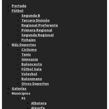
Facebook
Twitter
Instagram
Youtube
Email
Portada
Fútbol
Segunda B
Tercera División
Regional Preferente
Primera Regional
Segunda Regional
Fichajes
Más Deportes
Ciclismo
Tenis
Gimnasia
Baloncesto
Fútbol Sala
Voleybol
Balonmano
Otros Deportes
Galerías
Municipios
#1
Albatera
Algorfa