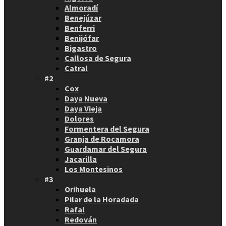
Almoradí
Benejúzar
Benferri
Benijófar
Bigastro
Callosa de Segura
Catral
#2
Cox
Daya Nueva
Daya Vieja
Dolores
Formentera del Segura
Granja de Rocamora
Guardamar del Segura
Jacarilla
Los Montesinos
#3
Orihuela
Pilar de la Horadada
Rafal
Redován