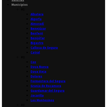
Municipios
#1
Albatera
Algorfa
Almoradí
Benejúzar
Benferri
Benijófar
Bigastro
Callosa de Segura
Catral
#2
Cox
Daya Nueva
Daya Vieja
Dolores
Formentera del Segura
Granja de Rocamora
Guardamar del Segura
Jacarilla
Los Montesinos
#3