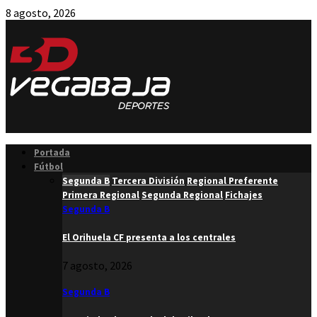
8 agosto, 2026
Facebook
Twitter
Instagram
Youtube
Email
Portada
Fútbol
Segunda B
Tercera División
Regional Preferente
Primera Regional
Segunda Regional
Fichajes
Segunda B
El Orihuela CF presenta a los centrales
7 agosto, 2026
Segunda B