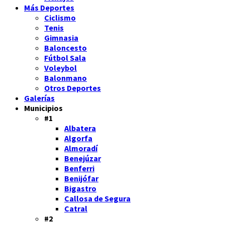
Más Deportes
Ciclismo
Tenis
Gimnasia
Baloncesto
Fútbol Sala
Voleybol
Balonmano
Otros Deportes
Galerías
Municipios
#1
Albatera
Algorfa
Almoradí
Benejúzar
Benferri
Benijófar
Bigastro
Callosa de Segura
Catral
#2