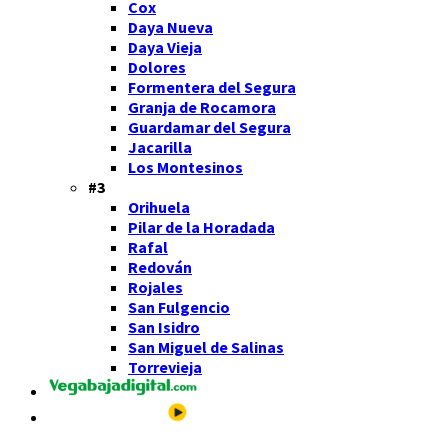
Cox
Daya Nueva
Daya Vieja
Dolores
Formentera del Segura
Granja de Rocamora
Guardamar del Segura
Jacarilla
Los Montesinos
#3
Orihuela
Pilar de la Horadada
Rafal
Redován
Rojales
San Fulgencio
San Isidro
San Miguel de Salinas
Torrevieja