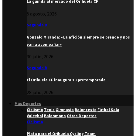
La guinda al mercado del Orihuela CF
5 agosto, 2026
Segunda B
Gonzalo Miranda: «La afición siempre se prende y nos
van a acompañar»
30 julio, 2026
Segunda B
El Orihuela CF inaugura su pretemporada
28 julio, 2026
Más Deportes
Ciclismo
Tenis
Gimnasia
Baloncesto
Fútbol Sala
Voleybol
Balonmano
Otros Deportes
Ciclismo
Plata para el Orihuela Cycling Team