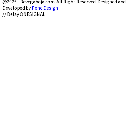
@2026 - 3dvegabaja.com. All Right Reserved. Designed and
Developed by
PenciDesign
Facebook
Twitter
Instagram
Youtube
Email
// Delay ONESIGNAL