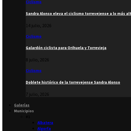
Ciclismo
Sandra Alonso eleva el ciclismo torrevejense a lo más al
14 julio, 2026
Ciclismo
Galardón ciclista para Orihuela y Torrevieja
8 julio, 2026
Ciclismo
Doblete histórico de la torrevejense Sandra Alonso
7 julio, 2026
Galerías
Municipios
#1
Albatera
Algorfa