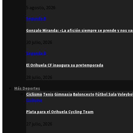
5 agosto, 2026
Segunda B
Gonzalo Miranda: «La afición siempre se prende y nos v
30 julio, 2026
Segunda B
El Orihuela CF inaugura su pretemporada
28 julio, 2026
Más Deportes
Ciclismo
Tenis
Gimnasia
Baloncesto
Fútbol Sala
Voleybo
Ciclismo
Plata para el Orihuela Cycling Team
27 julio, 2026