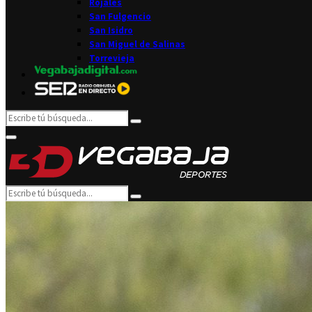
Rojales
San Fulgencio
San Isidro
San Miguel de Salinas
Torrevieja
Search
Search
for:
Facebook
Twitter
Instagram
Youtube
Email
Primary
Menu
Search
Search
for: