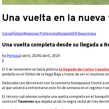
Una vuelta en la nueva 
Catral
Fútbol
Regional Preferente
Rojales
SER Deportivos
Una vuelta completa desde su llegada a R
by
Pertusa
2 abril, 2024
2 abril, 2024
0
El 5 de noviembre se hacía pública
la llegada de Carlos Canales
peldaño en el fútbol de la Vega Baja y tratar de ser el revulsiv
Debutaba con derrota en con la camiseta blanquiazul frente a u
al que volverá a enfrentarse este fin de semana en el regreso tr
El técnico catralense cumple una vuelta completa en el banquillo
contra el
Tavernes
que dejaba atrás la negra racha de tres derro