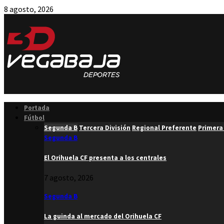
8 agosto, 2026
Facebook
Twitter
Instagram
Youtube
Email
Portada
Fútbol
Segunda B
Tercera División
Regional Preferente
Primera
Segunda B
El Orihuela CF presenta a los centrales
7 agosto, 2026
Segunda B
La guinda al mercado del Orihuela CF