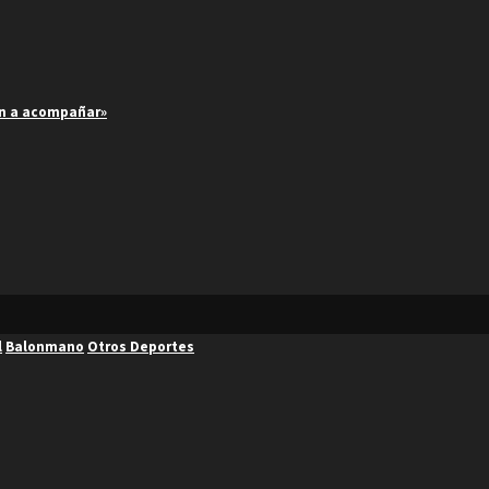
an a acompañar»
l
Balonmano
Otros Deportes