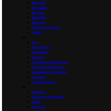
Almoradí
Benejúzar
Benferri
Benijófar
Bigastro
Callosa de Segura
Catral
#2
Cox
Daya Nueva
Daya Vieja
Dolores
Formentera del Segura
Granja de Rocamora
Guardamar del Segura
Jacarilla
Los Montesinos
#3
Orihuela
Pilar de la Horadada
Rafal
Redován