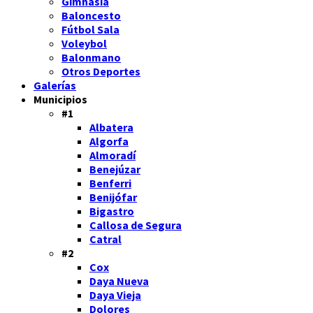
Gimnasia
Baloncesto
Fútbol Sala
Voleybol
Balonmano
Otros Deportes
Galerías
Municipios
#1
Albatera
Algorfa
Almoradí
Benejúzar
Benferri
Benijófar
Bigastro
Callosa de Segura
Catral
#2
Cox
Daya Nueva
Daya Vieja
Dolores