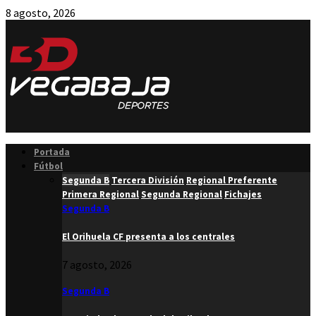
8 agosto, 2026
Facebook
Twitter
Instagram
Youtube
Email
Portada
Fútbol
Segunda B
Tercera División
Regional Preferente
Primera Regional
Segunda Regional
Fichajes
Segunda B
El Orihuela CF presenta a los centrales
7 agosto, 2026
Segunda B