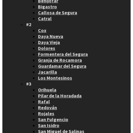
Benijófar
Bigastro
Callosa de Segura
Catral
#2
Cox
Daya Nueva
Daya Vieja
Dolores
Formentera del Segura
Granja de Rocamora
Guardamar del Segura
Jacarilla
Los Montesinos
#3
Orihuela
Pilar de la Horadada
Rafal
Redován
Rojales
San Fulgencio
San Isidro
San Miguel de Salinas