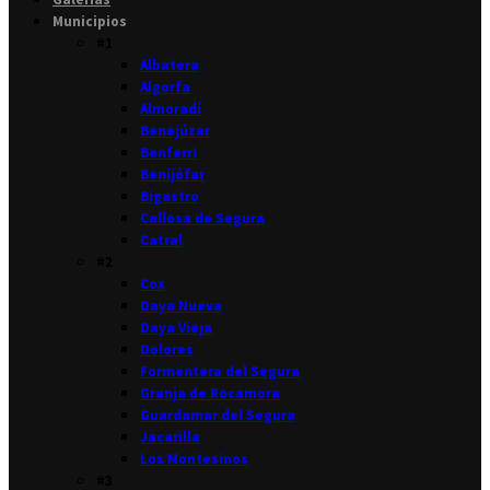
Municipios
#1
Albatera
Algorfa
Almoradí
Benejúzar
Benferri
Benijófar
Bigastro
Callosa de Segura
Catral
#2
Cox
Daya Nueva
Daya Vieja
Dolores
Formentera del Segura
Granja de Rocamora
Guardamar del Segura
Jacarilla
Los Montesinos
#3