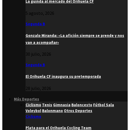
La guinda al mercado del Orihuela CF
5 agosto, 2026
Segunda B
Gonzalo Miranda: «La afición siempre se prende y nos
van a acompañar»
30 julio, 2026
Segunda B
El Orihuela CF inaugura su pretemporada
28 julio, 2026
Más Deportes
Ciclismo
Tenis
Gimnasia
Baloncesto
Fútbol Sala
Voleybol
Balonmano
Otros Deportes
Ciclismo
Plata para el Orihuela Cycling Team