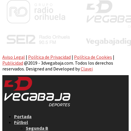
Aviso Legal
|
Política de Privacidad
|
Política de Cookies
|
Publicidad
@2019 - 3dvegabaja.com. Todos los derechos
reservados. Designed and Developed by
Clavei
Facebook
Twitter
Instagram
Youtube
Email
Portada
Fútbol
Segunda B