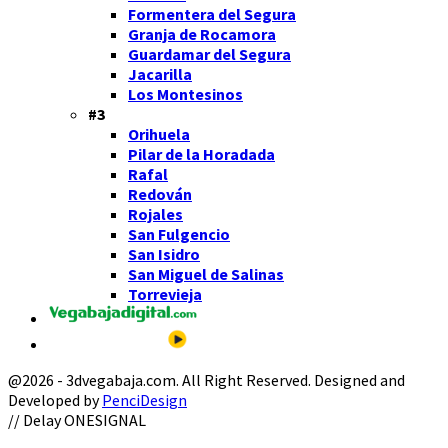
Formentera del Segura
Granja de Rocamora
Guardamar del Segura
Jacarilla
Los Montesinos
#3
Orihuela
Pilar de la Horadada
Rafal
Redován
Rojales
San Fulgencio
San Isidro
San Miguel de Salinas
Torrevieja
@2026 - 3dvegabaja.com. All Right Reserved. Designed and
Developed by
PenciDesign
Facebook
Twitter
Instagram
Youtube
Email
// Delay ONESIGNAL