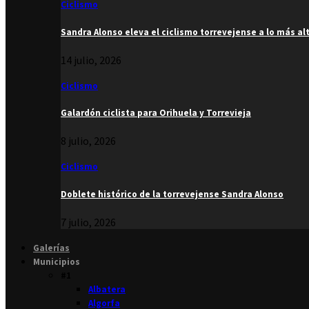
Ciclismo
Sandra Alonso eleva el ciclismo torrevejense a lo más al
14 julio, 2026
Ciclismo
Galardón ciclista para Orihuela y Torrevieja
8 julio, 2026
Ciclismo
Doblete histórico de la torrevejense Sandra Alonso
7 julio, 2026
Galerías
Municipios
#1
Albatera
Algorfa