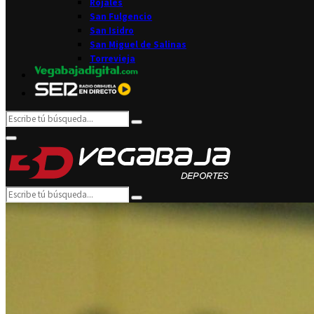
Rojales
San Fulgencio
San Isidro
San Miguel de Salinas
Torrevieja
Search
Search
for:
Facebook
Twitter
Instagram
Youtube
Email
Primary
Menu
Search
Search
for: