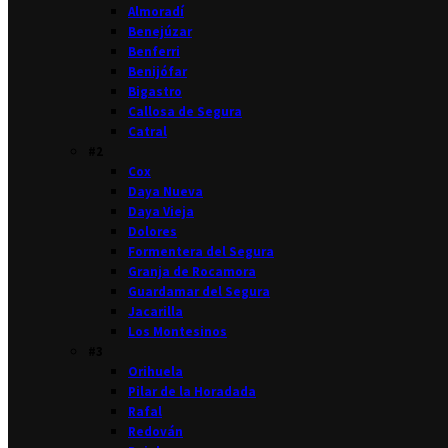
Almoradí
Benejúzar
Benferri
Benijófar
Bigastro
Callosa de Segura
Catral
#2
Cox
Daya Nueva
Daya Vieja
Dolores
Formentera del Segura
Granja de Rocamora
Guardamar del Segura
Jacarilla
Los Montesinos
#3
Orihuela
Pilar de la Horadada
Rafal
Redován