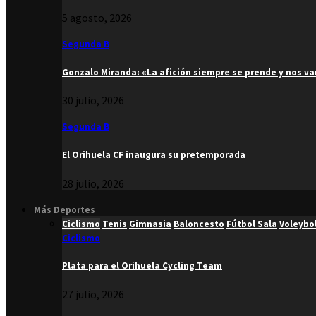
5 agosto, 2026
Segunda B
Gonzalo Miranda: «La afición siempre se prende y nos v
30 julio, 2026
Segunda B
El Orihuela CF inaugura su pretemporada
28 julio, 2026
Más Deportes
Ciclismo
Tenis
Gimnasia
Baloncesto
Fútbol Sala
Voleybo
Ciclismo
Plata para el Orihuela Cycling Team
27 julio, 2026