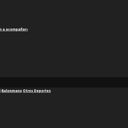
an a acompañar»
l
Balonmano
Otros Deportes