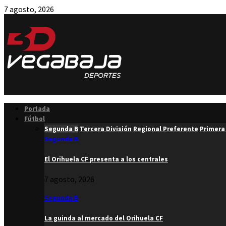
7 agosto, 2026
Facebook
Twitter
Instagram
Youtube
Email
Portada
Fútbol
Segunda B
Tercera División
Regional Preferente
Primera
Segunda B
El Orihuela CF presenta a los centrales
7 agosto, 2026
Segunda B
La guinda al mercado del Orihuela CF