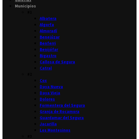
Municipios
#1
Albatera
Algorfa
Almoradí
Benejúzar
Benferri
Benijófar
Bigastro
Callosa de Segura
Catral
#2
Cox
Daya Nueva
Daya Vieja
Dolores
Formentera del Segura
Granja de Rocamora
Guardamar del Segura
Jacarilla
Los Montesinos
#3