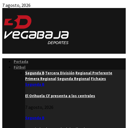
7 agosto, 2026
Facebook
Twitter
Instagram
Youtube
Email
Portada
Fútbol
Segunda B
Tercera División
Regional Preferente
Primera Regional
Segunda Regional
Fichajes
Segunda B
El Orihuela CF presenta a los centrales
7 agosto, 2026
Segunda B