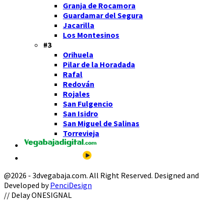
Granja de Rocamora
Guardamar del Segura
Jacarilla
Los Montesinos
#3
Orihuela
Pilar de la Horadada
Rafal
Redován
Rojales
San Fulgencio
San Isidro
San Miguel de Salinas
Torrevieja
@2026 - 3dvegabaja.com. All Right Reserved. Designed and
Developed by
PenciDesign
Facebook
Twitter
Instagram
Youtube
Email
// Delay ONESIGNAL