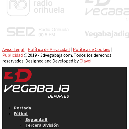
Aviso Legal
|
Política de Privacidad
|
Política de Cookies
|
Publicidad
@2019 - 3dvegabaja.com. Todos los derechos
reservados. Designed and Developed by
Clavei
Facebook
Twitter
Instagram
Youtube
Email
Portada
Fútbol
Segunda B
Tercera División