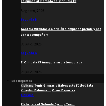
La guinda al mercado del Orihuela CF
5 agosto, 2026
Segunda B
Gonzalo Miranda: «La afición siempre se prende y nos
van a acompañar»
30 julio, 2026
Segunda B
El Orihuela CF inaugura su pretemporada
28 julio, 2026
Más Deportes
Ciclismo
Tenis
Gimnasia
Baloncesto
Fútbol Sala
Voleybol
Balonmano
Otros Deportes
Ciclismo
Plata para el Orihuela Cycling Team