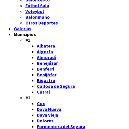
Fútbol Sala
Voleybol
Balonmano
Otros Deportes
Galerías
Municipios
#1
Albatera
Algorfa
Almoradí
Benejúzar
Benferri
Benijófar
Bigastro
Callosa de Segura
Catral
#2
Cox
Daya Nueva
Daya Vieja
Dolores
Formentera del Segura