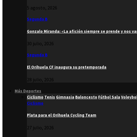
5 agosto, 2026
Segunda B
Gonzalo Miranda: «La afición siempre se prende y nos v
30 julio, 2026
Segunda B
El Orihuela CF inaugura su pretemporada
28 julio, 2026
Más Deportes
Ciclismo
Tenis
Gimnasia
Baloncesto
Fútbol Sala
Voleybo
Ciclismo
Plata para el Orihuela Cycling Team
27 julio, 2026