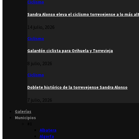
Ciclismo
Sandra Alonso eleva el ciclismo torrevejense a lo más al
14 julio, 2026
Ciclismo
Galardón ciclista para Orihuela y Torrevieja
8 julio, 2026
Ciclismo
Doblete histórico de la torrevejense Sandra Alonso
7 julio, 2026
Galerías
Municipios
#1
Albatera
Algorfa