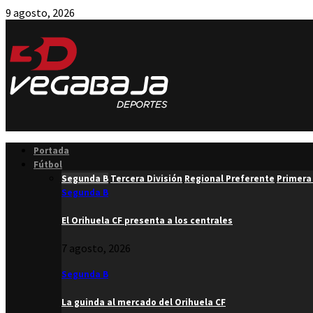
9 agosto, 2026
Facebook
Twitter
Instagram
Youtube
Email
Portada
Fútbol
Segunda B
Tercera División
Regional Preferente
Primera
Segunda B
El Orihuela CF presenta a los centrales
7 agosto, 2026
Segunda B
La guinda al mercado del Orihuela CF