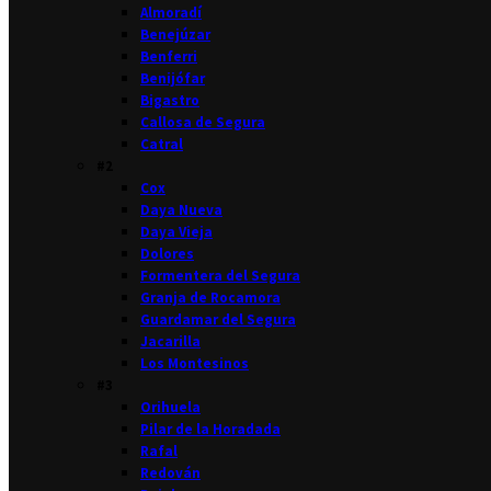
Almoradí
Benejúzar
Benferri
Benijófar
Bigastro
Callosa de Segura
Catral
#2
Cox
Daya Nueva
Daya Vieja
Dolores
Formentera del Segura
Granja de Rocamora
Guardamar del Segura
Jacarilla
Los Montesinos
#3
Orihuela
Pilar de la Horadada
Rafal
Redován