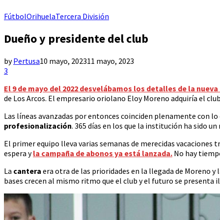
Fútbol
Orihuela
Tercera División
Dueño y presidente del club
by
Pertusa
10 mayo, 2023
11 mayo, 2023
3
El 9 de mayo del 2022 desvelábamos los detalles de la nueva 
de Los Arcos. El empresario oriolano Eloy Moreno adquiría el club
Las líneas avanzadas por entonces coinciden plenamente con lo q
profesionalización
. 365 días en los que la institución ha sido 
El primer equipo lleva varias semanas de merecidas vacaciones t
espera y
la campaña de abonos ya está lanzada.
No hay tiempo
La
cantera
era otra de las prioridades en la llegada de Moreno y l
bases crecen al mismo ritmo que el club y el futuro se presenta i