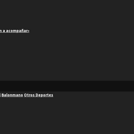
an a acompañar»
l
Balonmano
Otros Deportes