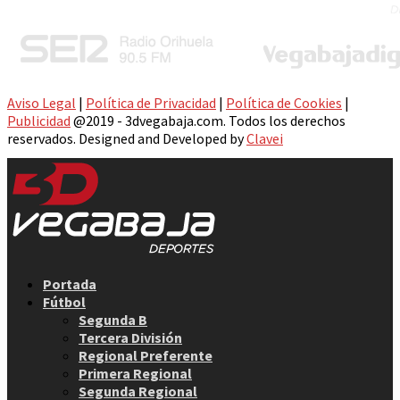
Aviso Legal
|
Política de Privacidad
|
Política de Cookies
|
Publicidad
@2019 - 3dvegabaja.com. Todos los derechos
reservados. Designed and Developed by
Clavei
Facebook
Twitter
Instagram
Youtube
Email
Portada
Fútbol
Segunda B
Tercera División
Regional Preferente
Primera Regional
Segunda Regional