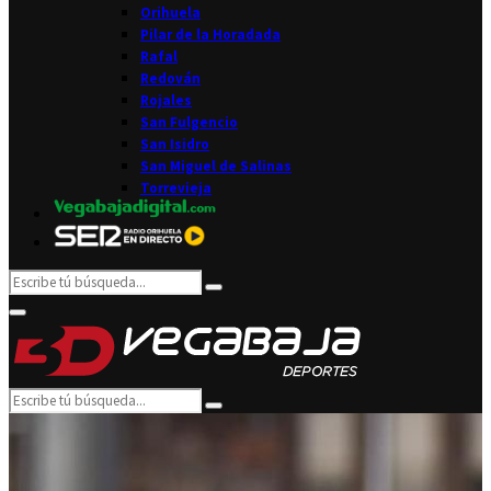
Orihuela
Pilar de la Horadada
Rafal
Redován
Rojales
San Fulgencio
San Isidro
San Miguel de Salinas
Torrevieja
Search
Search
for:
Facebook
Twitter
Instagram
Youtube
Email
Primary
Menu
Search
Search
for: