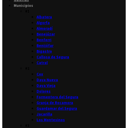
Municipios
#1
Albatera
Algorfa
Almoradí
Benejúzar
Benferri
Benijófar
Bigastro
Callosa de Segura
Catral
#2
Cox
Daya Nueva
Daya Vieja
Dolores
Formentera del Segura
Granja de Rocamora
Guardamar del Segura
Jacarilla
Los Montesinos
#3