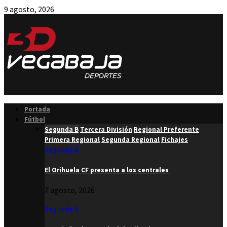
9 agosto, 2026
Facebook
Twitter
Instagram
Youtube
Email
Portada
Fútbol
Segunda B
Tercera División
Regional Preferente
Primera Regional
Segunda Regional
Fichajes
Segunda B
El Orihuela CF presenta a los centrales
7 agosto, 2026
Segunda B