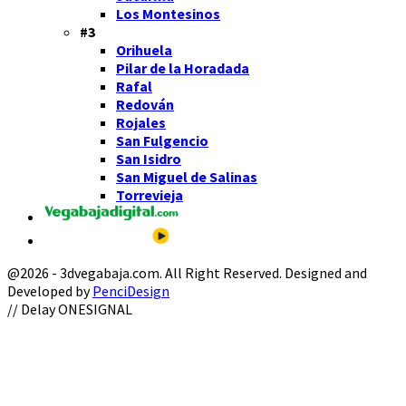
Los Montesinos
#3
Orihuela
Pilar de la Horadada
Rafal
Redován
Rojales
San Fulgencio
San Isidro
San Miguel de Salinas
Torrevieja
@2026 - 3dvegabaja.com. All Right Reserved. Designed and
Developed by
PenciDesign
Facebook
Twitter
Instagram
Youtube
Email
// Delay ONESIGNAL