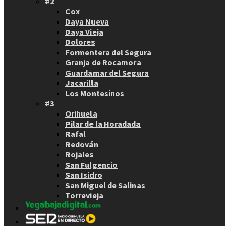
#2
Cox
Daya Nueva
Daya Vieja
Dolores
Formentera del Segura
Granja de Rocamora
Guardamar del Segura
Jacarilla
Los Montesinos
#3
Orihuela
Pilar de la Horadada
Rafal
Redován
Rojales
San Fulgencio
San Isidro
San Miguel de Salinas
Torrevieja