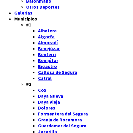
Balonmano
Otros Deportes
Galerías
Municipios
#1
Albatera
Algorfa
Almoradí
Benejúzar
Benferri
Benijófar
Bigastro
Callosa de Segura
Catral
#2
Cox
Daya Nueva
Daya Vieja
Dolores
Formentera del Segura
Granja de Rocamora
Guardamar del Segura
Jacarilla