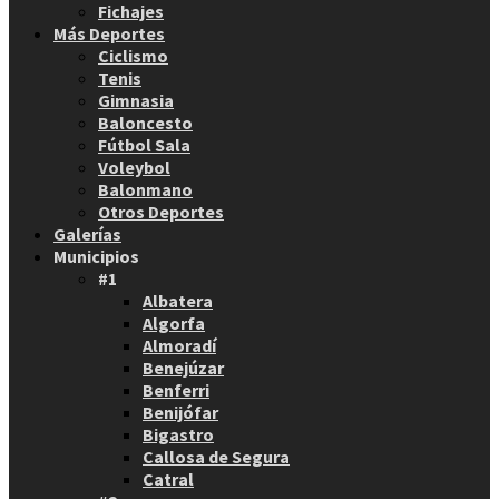
Fichajes
Más Deportes
Ciclismo
Tenis
Gimnasia
Baloncesto
Fútbol Sala
Voleybol
Balonmano
Otros Deportes
Galerías
Municipios
#1
Albatera
Algorfa
Almoradí
Benejúzar
Benferri
Benijófar
Bigastro
Callosa de Segura
Catral