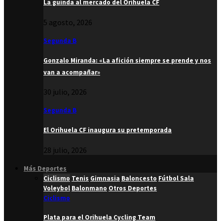
La guinda al mercado del Orihuela CF
5 agosto, 2026
Segunda B
Gonzalo Miranda: «La afición siempre se prende y nos
van a acompañar»
30 julio, 2026
Segunda B
El Orihuela CF inaugura su pretemporada
28 julio, 2026
Más Deportes
Ciclismo
Tenis
Gimnasia
Baloncesto
Fútbol Sala
Voleybol
Balonmano
Otros Deportes
Ciclismo
Plata para el Orihuela Cycling Team