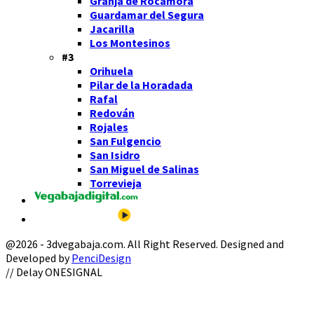
Granja de Rocamora
Guardamar del Segura
Jacarilla
Los Montesinos
#3
Orihuela
Pilar de la Horadada
Rafal
Redován
Rojales
San Fulgencio
San Isidro
San Miguel de Salinas
Torrevieja
@2026 - 3dvegabaja.com. All Right Reserved. Designed and
Developed by
PenciDesign
Facebook
Twitter
Instagram
Youtube
Email
// Delay ONESIGNAL