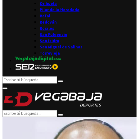
Orihuela
Pilar de la Horadada
Rafal
Redován
Rojales
San Fulgencio
San Isidro
San Miguel de Salinas
Torrevieja
Search
Search
for:
Facebook
Twitter
Instagram
Youtube
Email
Primary
Menu
Search
Search
for: