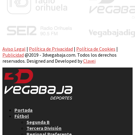
Aviso Legal
|
Política de Privacidad
|
Política de Cookies
|
Publicidad
@2019 - 3dvegabaja.com. Todos los derechos
reservados. Designed and Developed by
Clavei
Facebook
Twitter
Instagram
Youtube
Email
Portada
Fútbol
Segunda B
Tercera División
Regional Preferente