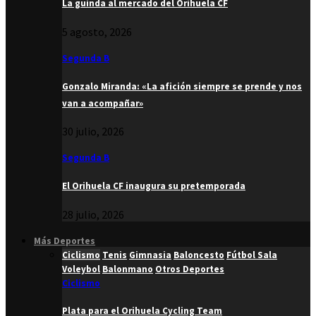
La guinda al mercado del Orihuela CF
5 agosto, 2026
Segunda B
Gonzalo Miranda: «La afición siempre se prende y nos
van a acompañar»
30 julio, 2026
Segunda B
El Orihuela CF inaugura su pretemporada
28 julio, 2026
Más Deportes
Ciclismo
Tenis
Gimnasia
Baloncesto
Fútbol Sala
Voleybol
Balonmano
Otros Deportes
Ciclismo
Plata para el Orihuela Cycling Team