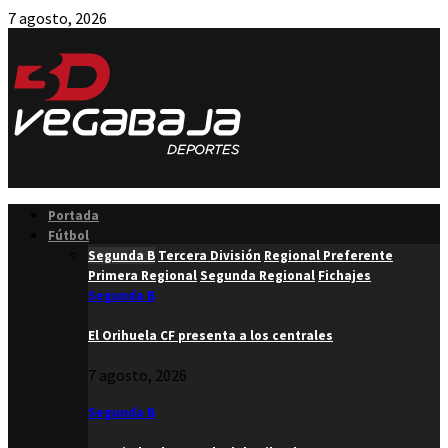
7 agosto, 2026
Facebook
Twitter
Instagram
Youtube
Email
Portada
Fútbol
Segunda B
Tercera División
Regional Preferente
Primera Regional
Segunda Regional
Fichajes
Segunda B
El Orihuela CF presenta a los centrales
7 agosto, 2026
Segunda B