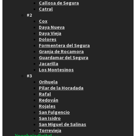
Callosa de Segura
Catral
#2
Cox
Daya Nueva
Daya Vieja
Dolores
Formentera del Segura
Granja de Rocamora
Guardamar del Segura
Jacarilla
Los Montesinos
#3
Orihuela
Pilar de la Horadada
Rafal
Redován
Rojales
San Fulgencio
San Isidro
San Miguel de Salinas
Torrevieja