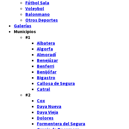
Fútbol Sala
Voleybol
Balonmano
Otros Deportes
Galerías
Municipios
#1
Albatera
Algorfa
Almoradí
Benejúzar
Benferri
Benijófar
Bigastro
Callosa de Segura
Catral
#2
Cox
Daya Nueva
Daya Vieja
Dolores
Formentera del Segura