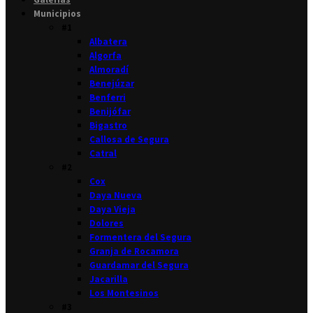
Municipios
#1
Albatera
Algorfa
Almoradí
Benejúzar
Benferri
Benijófar
Bigastro
Callosa de Segura
Catral
#2
Cox
Daya Nueva
Daya Vieja
Dolores
Formentera del Segura
Granja de Rocamora
Guardamar del Segura
Jacarilla
Los Montesinos
#3