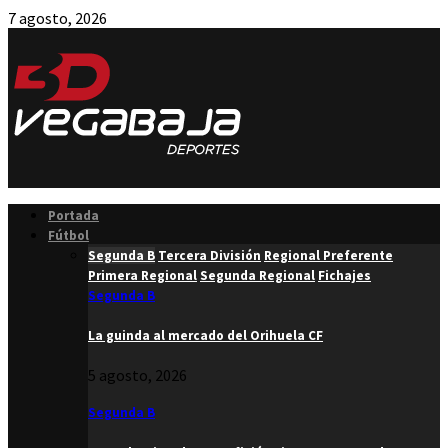
7 agosto, 2026
Facebook
Twitter
Instagram
Youtube
Email
Portada
Fútbol
Segunda B
Tercera División
Regional Preferente
Primera Regional
Segunda Regional
Fichajes
Segunda B
La guinda al mercado del Orihuela CF
5 agosto, 2026
Segunda B