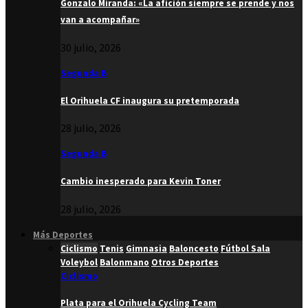
Gonzalo Miranda: «La afición siempre se prende y nos
van a acompañar»
30 julio, 2026
Segunda B
El Orihuela CF inaugura su pretemporada
28 julio, 2026
Segunda B
Cambio inesperado para Kevin Toner
28 julio, 2026
Más Deportes
Ciclismo
Tenis
Gimnasia
Baloncesto
Fútbol Sala
Voleybol
Balonmano
Otros Deportes
Ciclismo
Plata para el Orihuela Cycling Team