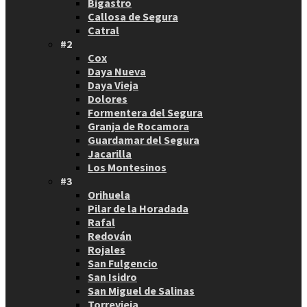
Bigastro
Callosa de Segura
Catral
#2
Cox
Daya Nueva
Daya Vieja
Dolores
Formentera del Segura
Granja de Rocamora
Guardamar del Segura
Jacarilla
Los Montesinos
#3
Orihuela
Pilar de la Horadada
Rafal
Redován
Rojales
San Fulgencio
San Isidro
San Miguel de Salinas
Torrevieja