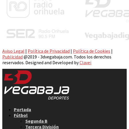
Aviso Legal
|
Política de Privacidad
|
Política de Cookies
|
Publicidad
@2019 - 3dvegabaja.com. Todos los derechos
reservados. Designed and Developed by
Clavei
Facebook
Twitter
Instagram
Youtube
Email
Portada
Fútbol
Segunda B
Tercera División