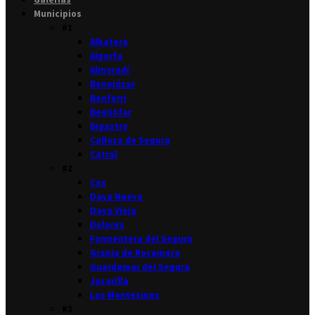
Municipios
#1
Albatera
Algorfa
Almoradí
Benejúzar
Benferri
Benijófar
Bigastro
Callosa de Segura
Catral
#2
Cox
Daya Nueva
Daya Vieja
Dolores
Formentera del Segura
Granja de Rocamora
Guardamar del Segura
Jacarilla
Los Montesinos
#3