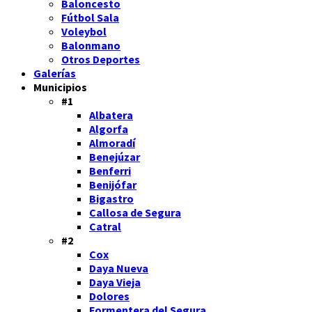
Baloncesto
Fútbol Sala
Voleybol
Balonmano
Otros Deportes
Galerías
Municipios
#1
Albatera
Algorfa
Almoradí
Benejúzar
Benferri
Benijófar
Bigastro
Callosa de Segura
Catral
#2
Cox
Daya Nueva
Daya Vieja
Dolores
Formentera del Segura