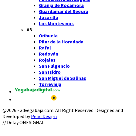
Granja de Rocamora
Guardamar del Segura
Jacarilla
Los Montesinos
#3
Orihuela
Pilar de la Horadada
Rafal
Redován
Rojales
San Fulgencio
San Isidro
San Miguel de Salinas
Torrevieja
@2026 - 3dvegabaja.com. All Right Reserved. Designed and
Developed by
PenciDesign
Facebook
Twitter
Instagram
Youtube
Email
// Delay ONESIGNAL