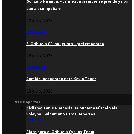
Gonzalo Miranda: «La afición siempre se prende y nos
van a acompañar»
30 julio, 2026
Segunda B
El Orihuela CF inaugura su pretemporada
28 julio, 2026
Segunda B
Cambio inesperado para Kevin Toner
28 julio, 2026
Más Deportes
Ciclismo
Tenis
Gimnasia
Baloncesto
Fútbol Sala
Voleybol
Balonmano
Otros Deportes
Ciclismo
Plata para el Orihuela Cycling Team