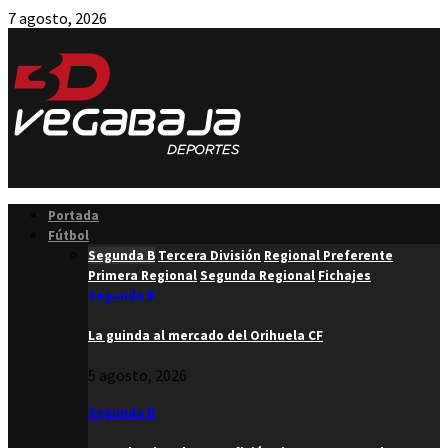
7 agosto, 2026
Facebook
Twitter
Instagram
Youtube
Email
Portada
Fútbol
Segunda B
Tercera División
Regional Preferente
Primera Regional
Segunda Regional
Fichajes
Segunda B
La guinda al mercado del Orihuela CF
5 agosto, 2026
Segunda B