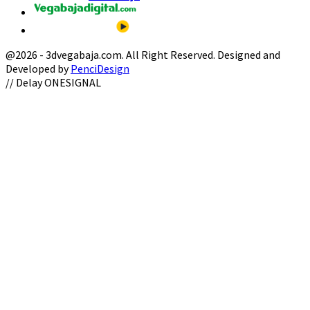
@2026 - 3dvegabaja.com. All Right Reserved. Designed and
Developed by
PenciDesign
Facebook
Twitter
Instagram
Youtube
Email
// Delay ONESIGNAL