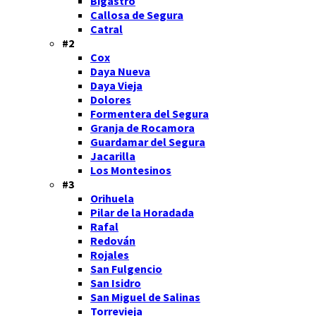
Bigastro
Callosa de Segura
Catral
#2
Cox
Daya Nueva
Daya Vieja
Dolores
Formentera del Segura
Granja de Rocamora
Guardamar del Segura
Jacarilla
Los Montesinos
#3
Orihuela
Pilar de la Horadada
Rafal
Redován
Rojales
San Fulgencio
San Isidro
San Miguel de Salinas
Torrevieja