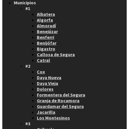
Municipios
#1
Albatera
Algorfa
Almoradí
Benejúzar
Benferri
Benijófar
Bigastro
Callosa de Segura
Catral
#2
Cox
Daya Nueva
Daya Vieja
Dolores
Formentera del Segura
Granja de Rocamora
Guardamar del Segura
Jacarilla
Los Montesinos
#3