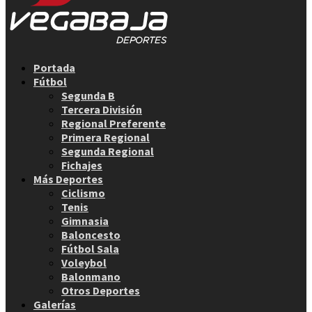
Facebook
Twitter
Instagram
Youtube
Email
Portada
Fútbol
Segunda B
Tercera División
Regional Preferente
Primera Regional
Segunda Regional
Fichajes
Más Deportes
Ciclismo
Tenis
Gimnasia
Baloncesto
Fútbol Sala
Voleybol
Balonmano
Otros Deportes
Galerías