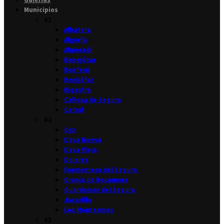
Municipios
#1
Albatera
Algorfa
Almoradí
Benejúzar
Benferri
Benijófar
Bigastro
Callosa de Segura
Catral
#2
Cox
Daya Nueva
Daya Vieja
Dolores
Formentera del Segura
Granja de Rocamora
Guardamar del Segura
Jacarilla
Los Montesinos
#3