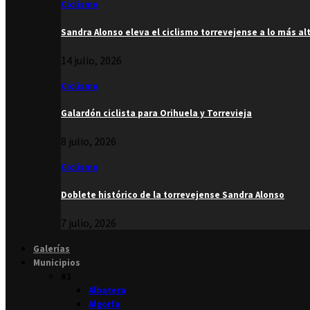
Ciclismo
Sandra Alonso eleva el ciclismo torrevejense a lo más al
14 julio, 2026
Ciclismo
Galardón ciclista para Orihuela y Torrevieja
8 julio, 2026
Ciclismo
Doblete histórico de la torrevejense Sandra Alonso
7 julio, 2026
Galerías
Municipios
#1
Albatera
Algorfa