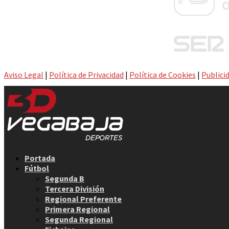
Aviso Legal
|
Política de Privacidad
|
Política de Cookies
|
Publici
Facebook
Twitter
Instagram
Youtube
Email
Portada
Fútbol
Segunda B
Tercera División
Regional Preferente
Primera Regional
Segunda Regional