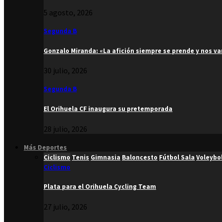
5 agosto, 2026
Segunda B
Gonzalo Miranda: «La afición siempre se prende y nos v
30 julio, 2026
Segunda B
El Orihuela CF inaugura su pretemporada
28 julio, 2026
Más Deportes
Ciclismo
Tenis
Gimnasia
Baloncesto
Fútbol Sala
Voleybo
Ciclismo
Plata para el Orihuela Cycling Team
27 julio, 2026