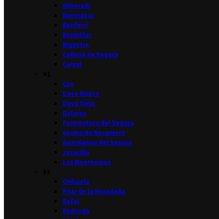
Almoradí
Benejúzar
Benferri
Benijófar
Bigastro
Callosa de Segura
Catral
#2
Cox
Daya Nueva
Daya Vieja
Dolores
Formentera del Segura
Granja de Rocamora
Guardamar del Segura
Jacarilla
Los Montesinos
#3
Orihuela
Pilar de la Horadada
Rafal
Redován