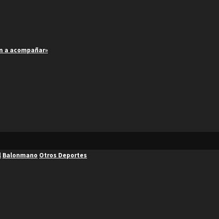
an a acompañar»
l
Balonmano
Otros Deportes