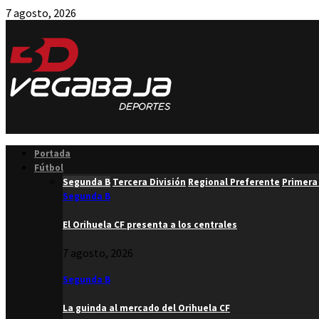
7 agosto, 2026
Facebook
Twitter
Instagram
Youtube
Email
Portada
Fútbol
Segunda B
Tercera División
Regional Preferente
Primera
Segunda B
El Orihuela CF presenta a los centrales
7 agosto, 2026
Segunda B
La guinda al mercado del Orihuela CF