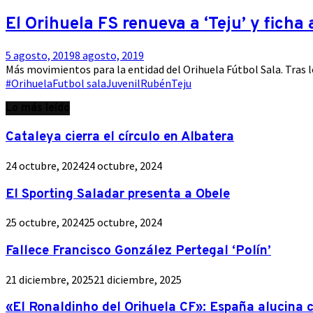
El Orihuela FS renueva a ‘Teju’ y ficha
5 agosto, 2019
8 agosto, 2019
Más movimientos para la entidad del Orihuela Fútbol Sala. Tras lo
#Orihuela
Futbol sala
Juvenil
Rubén
Teju
Lo más leído
Cataleya cierra el círculo en Albatera
24 octubre, 2024
24 octubre, 2024
El Sporting Saladar presenta a Obele
25 octubre, 2024
25 octubre, 2024
Fallece Francisco González Pertegal ‘Polín’
21 diciembre, 2025
21 diciembre, 2025
«El Ronaldinho del Orihuela CF»: España alucina