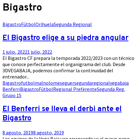
Bigastro
Bigastro
Fútbol
Orihuela
Segunda Regional
El Bigastro elige a su piedra angular
1 julio, 2022
1 julio, 2022
El Bigastro CF prepara la temporada 2022/2023 con un técnico
que conoce perfectamente el organigrama del club. Desde
3DVEGABAJA, podemos confirmar la continuidad del
entrenador...
Bigastro
futbol
malnolomeseguer
segundaregional
vegabaja
Benferri
Bigastro
Fútbol
Regional Preferente
Segunda Reg.
Grupo 15
El Benferri se lleva el derbi ante el
Bigastro
8 agosto, 2019
8 agosto, 2019
Los equipos de la Vega Baja van arrancando ya el nuevo curso