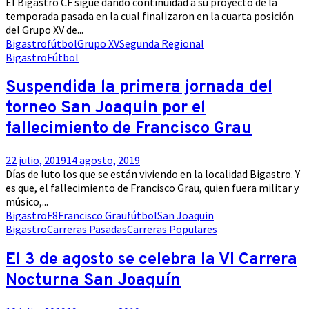
El Bigastro CF sigue dando continuidad a su proyecto de la
temporada pasada en la cual finalizaron en la cuarta posición
del Grupo XV de...
Bigastro
fútbol
Grupo XV
Segunda Regional
Bigastro
Fútbol
Suspendida la primera jornada del
torneo San Joaquin por el
fallecimiento de Francisco Grau
22 julio, 2019
14 agosto, 2019
Días de luto los que se están viviendo en la localidad Bigastro. Y
es que, el fallecimiento de Francisco Grau, quien fuera militar y
músico,...
Bigastro
F8
Francisco Grau
fútbol
San Joaquin
Bigastro
Carreras Pasadas
Carreras Populares
El 3 de agosto se celebra la VI Carrera
Nocturna San Joaquín