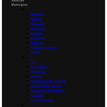
Municipios
#1
Albatera
Algorfa
Almoradí
Benejúzar
Benferri
Benijófar
Bigastro
Callosa de Segura
Catral
#2
Cox
Daya Nueva
Daya Vieja
Dolores
Formentera del Segura
Granja de Rocamora
Guardamar del Segura
Jacarilla
Los Montesinos
#3