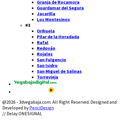
Granja de Rocamora
Guardamar del Segura
Jacarilla
Los Montesinos
#3
Orihuela
Pilar de la Horadada
Rafal
Redován
Rojales
San Fulgencio
San Isidro
San Miguel de Salinas
Torrevieja
@2026 - 3dvegabaja.com. All Right Reserved. Designed and
Developed by
PenciDesign
Facebook
Twitter
Instagram
Youtube
Email
// Delay ONESIGNAL