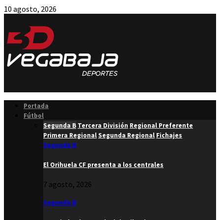
10 agosto, 2026
Facebook
Twitter
Instagram
Youtube
Email
Portada
Fútbol
Segunda B
Tercera División
Regional Preferente
Primera Regional
Segunda Regional
Fichajes
Segunda B
El Orihuela CF presenta a los centrales
7 agosto, 2026
Segunda B