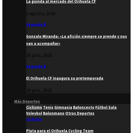
La guinda al mercado del Orihuela CF
5 agosto, 2026
Segunda B
Gonzalo Miranda: «La afición siempre se prende y nos
van a acompañar»
30 julio, 2026
Segunda B
El Orihuela CF inaugura su pretemporada
28 julio, 2026
Más Deportes
Ciclismo
Tenis
Gimnasia
Baloncesto
Fútbol Sala
Voleybol
Balonmano
Otros Deportes
Ciclismo
Plata para el Orihuela Cycling Team