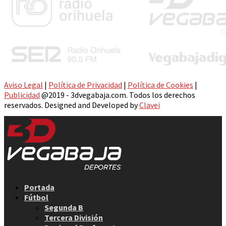
Aviso Legal
|
Política de Privacidad
|
Política de Cookies
|
Publicidad
@2019 - 3dvegabaja.com. Todos los derechos
reservados. Designed and Developed by
Clavei
Facebook
Twitter
Instagram
Youtube
Email
Portada
Fútbol
Segunda B
Tercera División