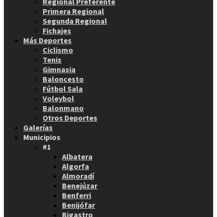
Regional Preferente
Primera Regional
Segunda Regional
Fichajes
Más Deportes
Ciclismo
Tenis
Gimnasia
Baloncesto
Fútbol Sala
Voleybol
Balonmano
Otros Deportes
Galerías
Municipios
#1
Albatera
Algorfa
Almoradí
Benejúzar
Benferri
Benijófar
Bigastro