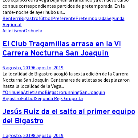
con sus correspondientes partidos de pretemporada. En la
tarde-noche de ayer hubo un...
Benferri
Bigastro
fútbol
Preferente
Pretemporada
Segunda
Regional
Atletismo
Orihuela
El Club Tragamillas arrasa en la VI
Carrera Nocturna San Joaquin
6 agosto, 2019
6 agosto, 2019
La localidad de Bigastro acogió la sexta edición de la Carrera
Nocturna San Joaquín. Centenares de atletas se desplazaron
hasta la localidad de la Vega...
#Orihuela
Atletismo
Bigastro
running
San Joaquin
Bigastro
Fútbol
Segunda Reg. Grupo 15
Jesús Ruiz da el salto al primer equipo
del Bigastro
1 agosto, 2019
8 agosto, 2019