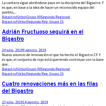
La cantera sigue abriéndose paso en la disciplina del Bigastro. Y
es que, en base a la idea de hacer un reconocido equipo del
pueblo,...
Bigastro
fútbol
Grupo XV
Segunda Regional
Bigastro
Fútbol
Segunda Reg. Grupo 15
Adrián Fructuoso seguirá en el
Bigastro
24 julio, 2019
9 agosto, 2019
Nuevo anuncio de renovación el que ha hecho el Bigastro CF. Y
es que, el conjunto de rojo está queriendo continuar con la base
que...
Bigastro
fútbol
Grupo XV
Segunda Regional
Bigastro
Fútbol
Segunda Reg. Grupo 15
Cuatro renovaciones más en las filas
del Bigastro
23 julio, 2019
14 agosto, 2019