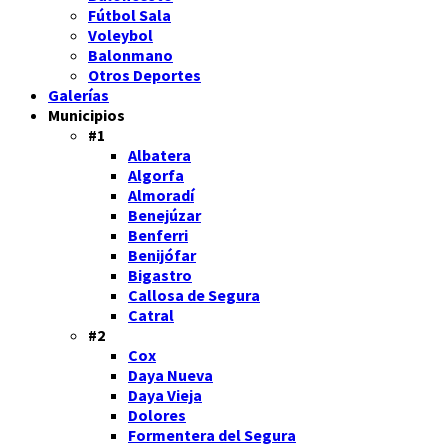
Fútbol Sala
Voleybol
Balonmano
Otros Deportes
Galerías
Municipios
#1
Albatera
Algorfa
Almoradí
Benejúzar
Benferri
Benijófar
Bigastro
Callosa de Segura
Catral
#2
Cox
Daya Nueva
Daya Vieja
Dolores
Formentera del Segura