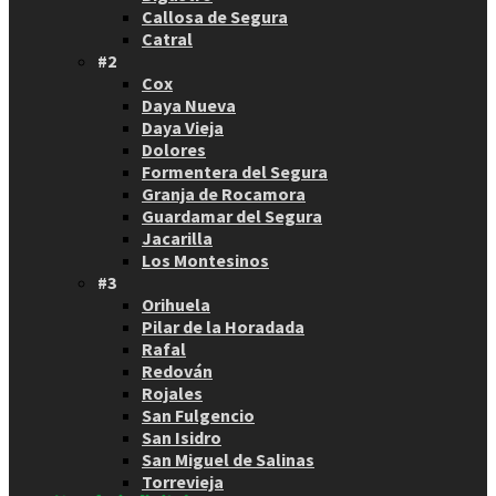
Callosa de Segura
Catral
#2
Cox
Daya Nueva
Daya Vieja
Dolores
Formentera del Segura
Granja de Rocamora
Guardamar del Segura
Jacarilla
Los Montesinos
#3
Orihuela
Pilar de la Horadada
Rafal
Redován
Rojales
San Fulgencio
San Isidro
San Miguel de Salinas
Torrevieja