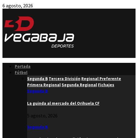
6 agosto, 2026
Facebook
Twitter
Instagram
Youtube
Email
Portada
Fútbol
Segunda B
Tercera División
Regional Preferente
Primera Regional
Segunda Regional
Fichajes
Segunda B
La guinda al mercado del Orihuela CF
5 agosto, 2026
Segunda B