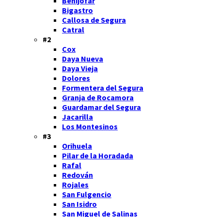
Benijófar
Bigastro
Callosa de Segura
Catral
#2
Cox
Daya Nueva
Daya Vieja
Dolores
Formentera del Segura
Granja de Rocamora
Guardamar del Segura
Jacarilla
Los Montesinos
#3
Orihuela
Pilar de la Horadada
Rafal
Redován
Rojales
San Fulgencio
San Isidro
San Miguel de Salinas