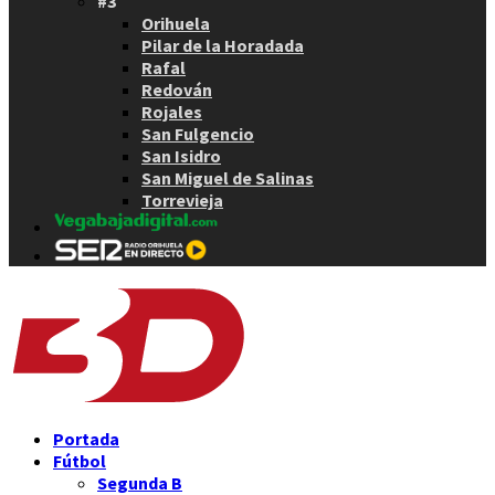
#3
Orihuela
Pilar de la Horadada
Rafal
Redován
Rojales
San Fulgencio
San Isidro
San Miguel de Salinas
Torrevieja
Portada
Fútbol
Segunda B