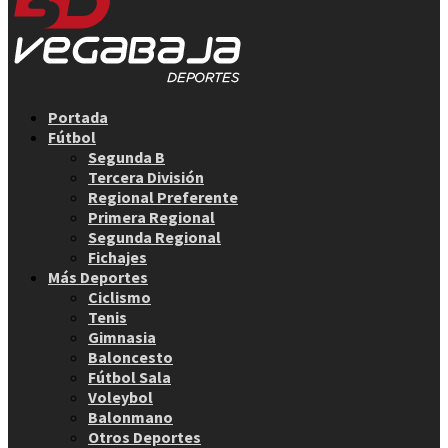
Facebook
Twitter
Instagram
Youtube
Email
Portada
Fútbol
Segunda B
Tercera División
Regional Preferente
Primera Regional
Segunda Regional
Fichajes
Más Deportes
Ciclismo
Tenis
Gimnasia
Baloncesto
Fútbol Sala
Voleybol
Balonmano
Otros Deportes