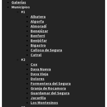
Galerías
Municipios
#1
Albatera
Algorfa
Almoradí
Benejúzar
Benferri
Benijófar
Bigastro
Callosa de Segura
Catral
#2
Cox
Daya Nueva
Daya Vieja
Dolores
Formentera del Segura
Granja de Rocamora
Guardamar del Segura
Jacarilla
Los Montesinos