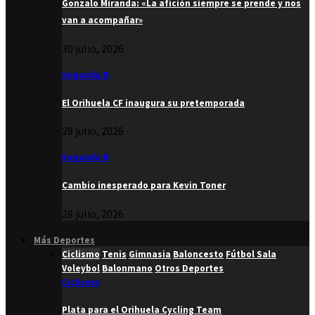
Gonzalo Miranda: «La afición siempre se prende y nos
van a acompañar»
30 julio, 2026
Segunda B
El Orihuela CF inaugura su pretemporada
28 julio, 2026
Segunda B
Cambio inesperado para Kevin Toner
28 julio, 2026
Más Deportes
Ciclismo
Tenis
Gimnasia
Baloncesto
Fútbol Sala
Voleybol
Balonmano
Otros Deportes
Ciclismo
Plata para el Orihuela Cycling Team