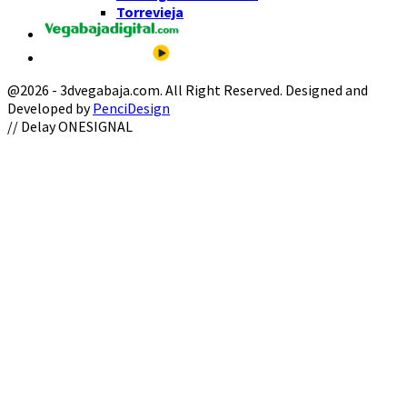
Torrevieja
@2026 - 3dvegabaja.com. All Right Reserved. Designed and
Developed by
PenciDesign
Facebook
Twitter
Instagram
Youtube
Email
// Delay ONESIGNAL