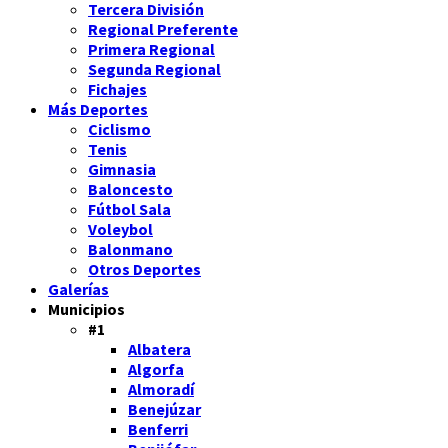
Tercera División
Regional Preferente
Primera Regional
Segunda Regional
Fichajes
Más Deportes
Ciclismo
Tenis
Gimnasia
Baloncesto
Fútbol Sala
Voleybol
Balonmano
Otros Deportes
Galerías
Municipios
#1
Albatera
Algorfa
Almoradí
Benejúzar
Benferri