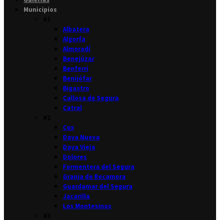
Municipios
#1
Albatera
Algorfa
Almoradí
Benejúzar
Benferri
Benijófar
Bigastro
Callosa de Segura
Catral
#2
Cox
Daya Nueva
Daya Vieja
Dolores
Formentera del Segura
Granja de Rocamora
Guardamar del Segura
Jacarilla
Los Montesinos
#3