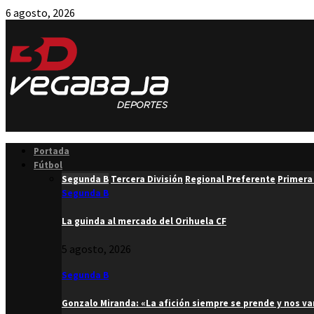
6 agosto, 2026
Facebook
Twitter
Instagram
Youtube
Email
Portada
Fútbol
Segunda B
Tercera División
Regional Preferente
Primera
Segunda B
La guinda al mercado del Orihuela CF
5 agosto, 2026
Segunda B
Gonzalo Miranda: «La afición siempre se prende y nos v