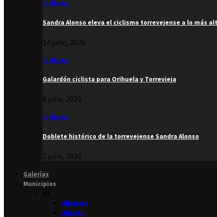
Ciclismo
Sandra Alonso eleva el ciclismo torrevejense a lo más al
14 julio, 2026
Ciclismo
Galardón ciclista para Orihuela y Torrevieja
8 julio, 2026
Ciclismo
Doblete histórico de la torrevejense Sandra Alonso
7 julio, 2026
Galerías
Municipios
#1
Albatera
Algorfa