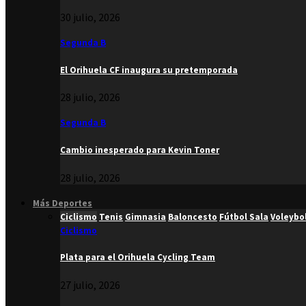
30 julio, 2026
Segunda B
El Orihuela CF inaugura su pretemporada
28 julio, 2026
Segunda B
Cambio inesperado para Kevin Toner
28 julio, 2026
Más Deportes
Ciclismo
Tenis
Gimnasia
Baloncesto
Fútbol Sala
Voleybo
Ciclismo
Plata para el Orihuela Cycling Team
27 julio, 2026