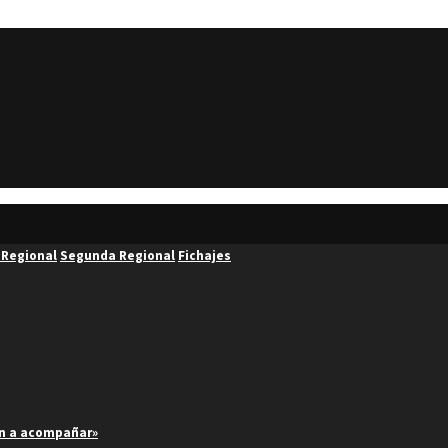
 Regional
Segunda Regional
Fichajes
an a acompañar»