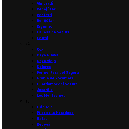
Almoradí
Benejúzar
Benferri
Benijófar
Bigastro
Callosa de Segura
Catral
#2
Cox
Daya Nueva
Daya Vieja
Dolores
Formentera del Segura
Granja de Rocamora
Guardamar del Segura
Jacarilla
Los Montesinos
#3
Orihuela
Pilar de la Horadada
Rafal
Redován