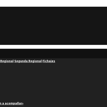
 Regional
Segunda Regional
Fichajes
an a acompañar»