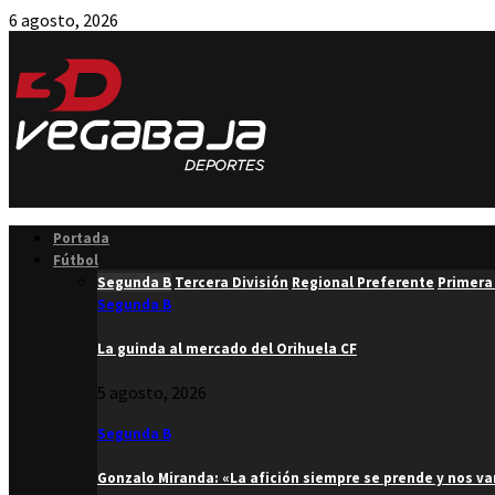
6 agosto, 2026
Facebook
Twitter
Instagram
Youtube
Email
Portada
Fútbol
Segunda B
Tercera División
Regional Preferente
Primera
Segunda B
La guinda al mercado del Orihuela CF
5 agosto, 2026
Segunda B
Gonzalo Miranda: «La afición siempre se prende y nos v