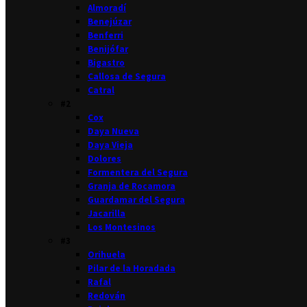
Almoradí
Benejúzar
Benferri
Benijófar
Bigastro
Callosa de Segura
Catral
#2
Cox
Daya Nueva
Daya Vieja
Dolores
Formentera del Segura
Granja de Rocamora
Guardamar del Segura
Jacarilla
Los Montesinos
#3
Orihuela
Pilar de la Horadada
Rafal
Redován