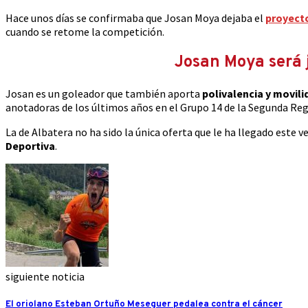
Hace unos días se confirmaba que Josan Moya dejaba el
proyecto
cuando se retome la competición.
Josan Moya será 
Josan es un goleador que también aporta
polivalencia y movili
anotadoras de los últimos años en el Grupo 14 de la Segunda Reg
La de Albatera no ha sido la única oferta que le ha llegado este 
Deportiva
.
siguiente noticia
El oriolano Esteban Ortuño Meseguer pedalea contra el cáncer