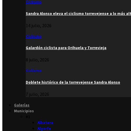
Ciclismo
Sandra Alonso eleva el ciclismo torrevejense a lo más al
14 julio, 2026
Ciclismo
Galardón ciclista para Orihuela y Torrevieja
8 julio, 2026
Ciclismo
Doblete histórico de la torrevejense Sandra Alonso
7 julio, 2026
Galerías
Municipios
#1
Albatera
Algorfa