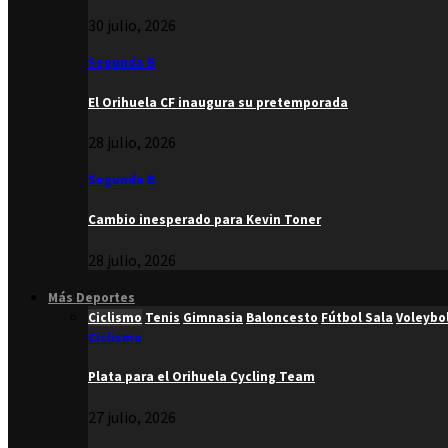
30 julio, 2026
Segunda B
El Orihuela CF inaugura su pretemporada
28 julio, 2026
Segunda B
Cambio inesperado para Kevin Toner
28 julio, 2026
Más Deportes
Ciclismo
Tenis
Gimnasia
Baloncesto
Fútbol Sala
Voleybo
Ciclismo
Plata para el Orihuela Cycling Team
27 julio, 2026