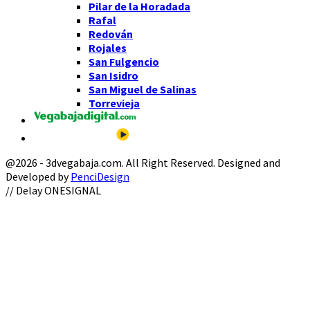
Pilar de la Horadada
Rafal
Redován
Rojales
San Fulgencio
San Isidro
San Miguel de Salinas
Torrevieja
@2026 - 3dvegabaja.com. All Right Reserved. Designed and
Developed by
PenciDesign
Facebook
Twitter
Instagram
Youtube
Email
// Delay ONESIGNAL