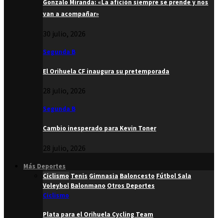
Gonzalo Miranda: «La afición siempre se prende y nos
van a acompañar»
30 julio, 2026
Segunda B
El Orihuela CF inaugura su pretemporada
28 julio, 2026
Segunda B
Cambio inesperado para Kevin Toner
28 julio, 2026
Más Deportes
Ciclismo
Tenis
Gimnasia
Baloncesto
Fútbol Sala
Voleybol
Balonmano
Otros Deportes
Ciclismo
Plata para el Orihuela Cycling Team