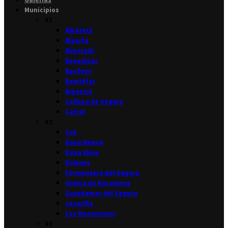
Municipios
#1
Albatera
Algorfa
Almoradí
Benejúzar
Benferri
Benijófar
Bigastro
Callosa de Segura
Catral
#2
Cox
Daya Nueva
Daya Vieja
Dolores
Formentera del Segura
Granja de Rocamora
Guardamar del Segura
Jacarilla
Los Montesinos
#3