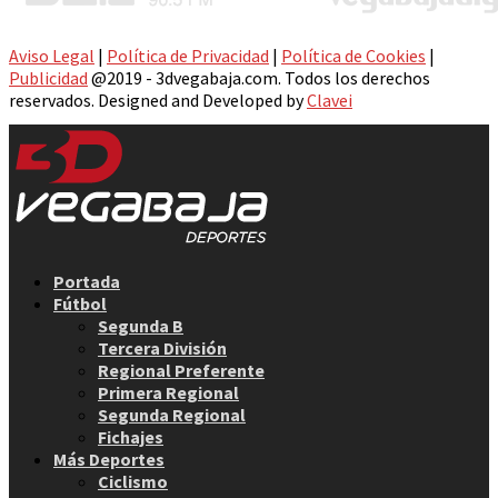
Aviso Legal
|
Política de Privacidad
|
Política de Cookies
|
Publicidad
@2019 - 3dvegabaja.com. Todos los derechos
reservados. Designed and Developed by
Clavei
Facebook
Twitter
Instagram
Youtube
Email
Portada
Fútbol
Segunda B
Tercera División
Regional Preferente
Primera Regional
Segunda Regional
Fichajes
Más Deportes
Ciclismo