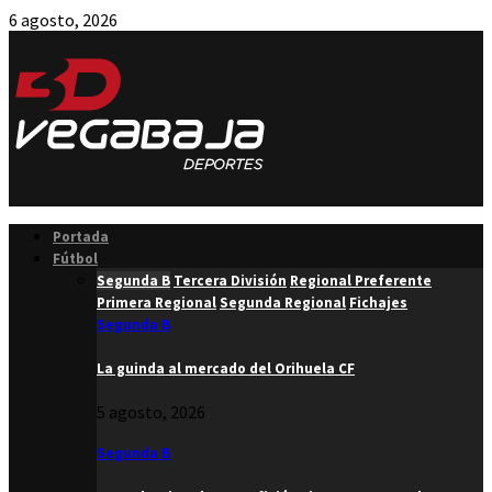
6 agosto, 2026
Facebook
Twitter
Instagram
Youtube
Email
Portada
Fútbol
Segunda B
Tercera División
Regional Preferente
Primera Regional
Segunda Regional
Fichajes
Segunda B
La guinda al mercado del Orihuela CF
5 agosto, 2026
Segunda B