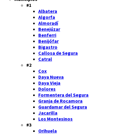
#1
Albatera
Algorfa
Almoradí
Benejúzar
Benferri
Benijófar
Bigastro
Callosa de Segura
Catral
#2
Cox
Daya Nueva
Daya Vieja
Dolores
Formentera del Segura
Granja de Rocamora
Guardamar del Segura
Jacarilla
Los Montesinos
#3
Orihuela