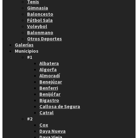
Tenis
Gimnasia
Baloncesto
Fútbol Sala
Voleybol
Balonmano
Otros Deportes
Galerías
Municipios
#1
Albatera
Algorfa
Almoradí
Benejúzar
Benferri
Benijófar
Bigastro
Callosa de Segura
Catral
#2
Cox
Daya Nueva
Daya Vieja