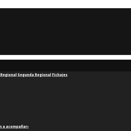
 Regional
Segunda Regional
Fichajes
an a acompañar»