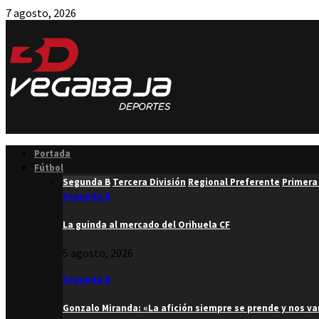
7 agosto, 2026
Facebook
Twitter
Instagram
Youtube
Email
Portada
Fútbol
Segunda B
Tercera División
Regional Preferente
Primera
Segunda B
La guinda al mercado del Orihuela CF
5 agosto, 2026
Segunda B
Gonzalo Miranda: «La afición siempre se prende y nos v