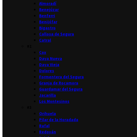
Almoradí
Benejúzar
Benferri
Benijófar
Bigastro
Callosa de Segura
Catral
#2
Cox
Daya Nueva
Daya Vieja
Dolores
Formentera del Segura
Granja de Rocamora
Guardamar del Segura
Jacarilla
Los Montesinos
#3
Orihuela
Pilar de la Horadada
Rafal
Redován