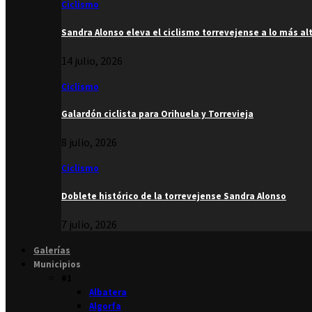
Ciclismo
Sandra Alonso eleva el ciclismo torrevejense a lo más al
14 julio, 2026
Ciclismo
Galardón ciclista para Orihuela y Torrevieja
8 julio, 2026
Ciclismo
Doblete histórico de la torrevejense Sandra Alonso
7 julio, 2026
Galerías
Municipios
#1
Albatera
Algorfa