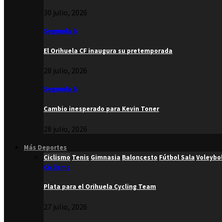
30 julio, 2026
Segunda B
El Orihuela CF inaugura su pretemporada
28 julio, 2026
Segunda B
Cambio inesperado para Kevin Toner
28 julio, 2026
Más Deportes
Ciclismo
Tenis
Gimnasia
Baloncesto
Fútbol Sala
Voleybo
Ciclismo
Plata para el Orihuela Cycling Team
27 julio, 2026