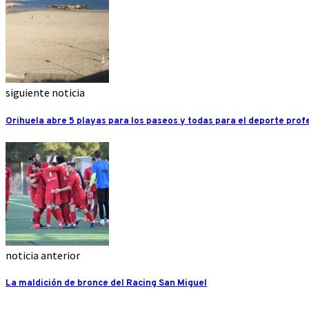
siguiente noticia
Orihuela abre 5 playas para los paseos y todas para el deporte prof
noticia anterior
La maldición de bronce del Racing San Miguel