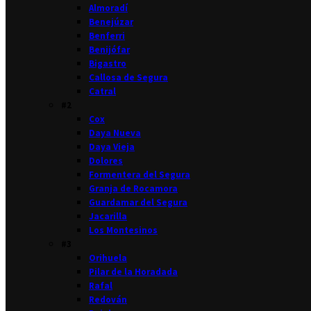
Almoradí
Benejúzar
Benferri
Benijófar
Bigastro
Callosa de Segura
Catral
#2
Cox
Daya Nueva
Daya Vieja
Dolores
Formentera del Segura
Granja de Rocamora
Guardamar del Segura
Jacarilla
Los Montesinos
#3
Orihuela
Pilar de la Horadada
Rafal
Redován