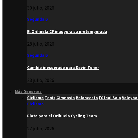
30 julio, 2026
Segunda B
El Orihuela CF inaugura su pretemporada
28 julio, 2026
Segunda B
Cambio inesperado para Kevin Toner
28 julio, 2026
Más Deportes
Ciclismo
Tenis
Gimnasia
Baloncesto
Fútbol Sala
Voleybo
Ciclismo
Plata para el Orihuela Cycling Team
27 julio, 2026