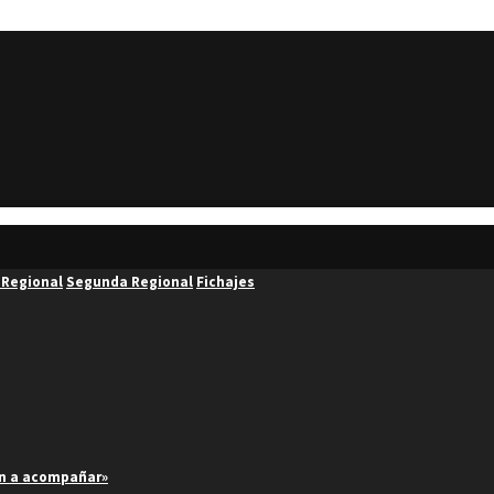
 Regional
Segunda Regional
Fichajes
an a acompañar»