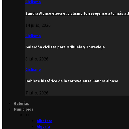
Ciclismo
Sandra Alonso eleva el ciclismo torrevejense a lo más al
14 julio, 2026
Ciclismo
Galardón ciclista para Orihuela y Torrevieja
8 julio, 2026
Ciclismo
Doblete histórico de la torrevejense Sandra Alonso
7 julio, 2026
Galerías
Municipios
#1
Albatera
Algorfa