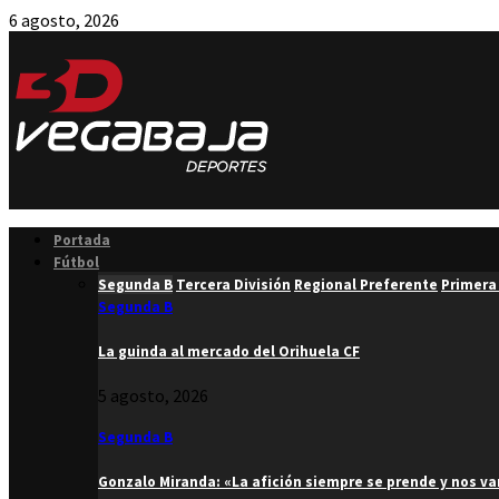
6 agosto, 2026
Facebook
Twitter
Instagram
Youtube
Email
Portada
Fútbol
Segunda B
Tercera División
Regional Preferente
Primera
Segunda B
La guinda al mercado del Orihuela CF
5 agosto, 2026
Segunda B
Gonzalo Miranda: «La afición siempre se prende y nos v