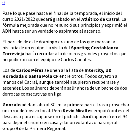
0
Pase lo que pase hasta el final de la temporada, el inicio del
curso 2021/2022 quedará grabado en el
Atlético de Catral
. La
fórmula mejorada que no renunció sus principios y exprimió el
ADN hasta ser un verdadero aspirante al ascenso.
El partido de este domingo era uno de los que marcan la
historia de un equipo. La visita del
Sporting Costablanca
Torrevieja
hacía recordar a la de otros grandes proyectos que
no pudieron con el equipo de Carlos Canales.
Los de
Carlos Pérez
se unen a la lista de
Intercity, UD
Horadada o Santa Pola CF
entre otros. Todos cayeron a
manos del Catral, aunque también supieron recuperarse y
ascender. Los salineros deberán salir ahora de un bache de dos
derrotas consecutivas en liga.
Gonzalo
adelantaba al SC en la primera parte tras a provechar
un error defensivo local. Pero
Kevin Miralles
empató antes del
descanso para escaparse en el pichichi.
Jordi
apareció en el 94
para dejar el triunfo en casa y dar un volantazo naranja al
Grupo 9 de la Primera Regional.