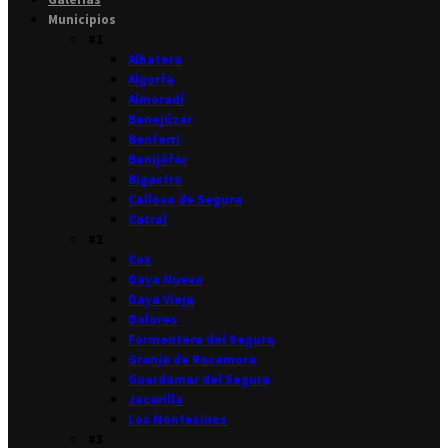
Municipios
#1
Albatera
Algorfa
Almoradí
Benejúzar
Benferri
Benijófar
Bigastro
Callosa de Segura
Catral
#2
Cox
Daya Nueva
Daya Vieja
Dolores
Formentera del Segura
Granja de Rocamora
Guardamar del Segura
Jacarilla
Los Montesinos
#3