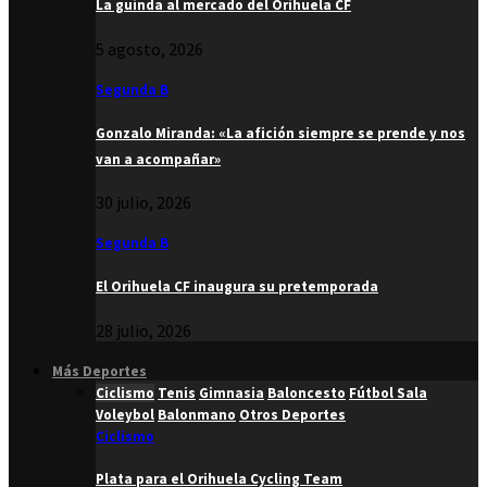
La guinda al mercado del Orihuela CF
5 agosto, 2026
Segunda B
Gonzalo Miranda: «La afición siempre se prende y nos
van a acompañar»
30 julio, 2026
Segunda B
El Orihuela CF inaugura su pretemporada
28 julio, 2026
Más Deportes
Ciclismo
Tenis
Gimnasia
Baloncesto
Fútbol Sala
Voleybol
Balonmano
Otros Deportes
Ciclismo
Plata para el Orihuela Cycling Team