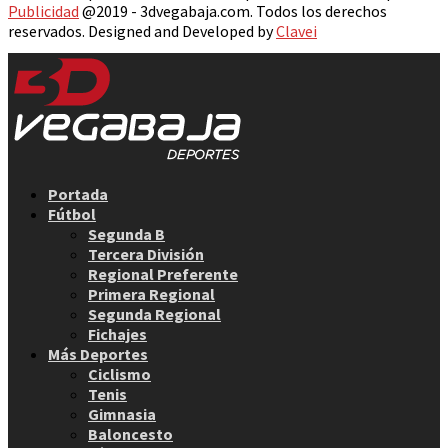
Publicidad
@2019 - 3dvegabaja.com. Todos los derechos
reservados. Designed and Developed by
Clavei
Facebook
Twitter
Instagram
Youtube
Email
Portada
Fútbol
Segunda B
Tercera División
Regional Preferente
Primera Regional
Segunda Regional
Fichajes
Más Deportes
Ciclismo
Tenis
Gimnasia
Baloncesto