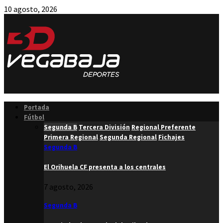
10 agosto, 2026
Facebook
Twitter
Instagram
Youtube
Email
Portada
Fútbol
Segunda B
Tercera División
Regional Preferente
Primera Regional
Segunda Regional
Fichajes
Segunda B
El Orihuela CF presenta a los centrales
7 agosto, 2026
Segunda B