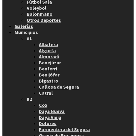
Fútbol Sala
Voleybol
Balonmano
Otros Deportes
Galerías
Municipios
#1
Albatera
Algorfa
Almoradí
Benejúzar
Benferri
Benijófar
Bigastro
Callosa de Segura
Catral
#2
Cox
Daya Nueva
Daya Vieja
Dolores
Formentera del Segura
Granja de Rocamora