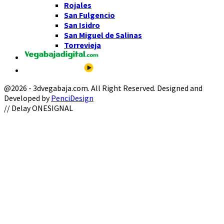
Rojales
San Fulgencio
San Isidro
San Miguel de Salinas
Torrevieja
@2026 - 3dvegabaja.com. All Right Reserved. Designed and
Developed by
PenciDesign
Facebook
Twitter
Instagram
Youtube
Email
// Delay ONESIGNAL