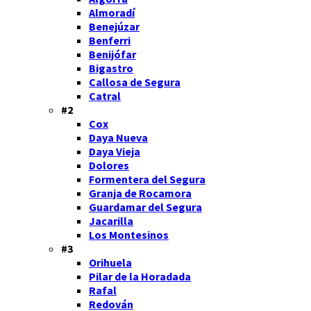
Almoradí
Benejúzar
Benferri
Benijófar
Bigastro
Callosa de Segura
Catral
#2
Cox
Daya Nueva
Daya Vieja
Dolores
Formentera del Segura
Granja de Rocamora
Guardamar del Segura
Jacarilla
Los Montesinos
#3
Orihuela
Pilar de la Horadada
Rafal
Redován