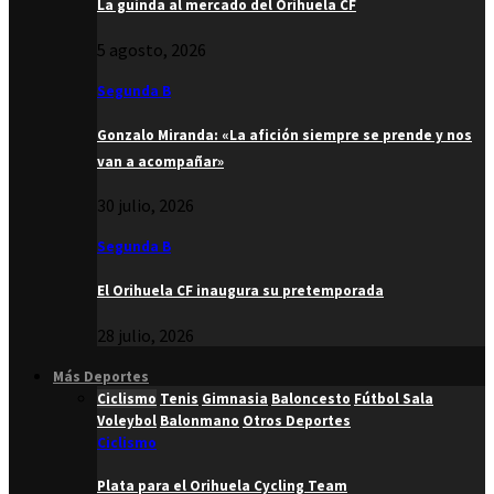
La guinda al mercado del Orihuela CF
5 agosto, 2026
Segunda B
Gonzalo Miranda: «La afición siempre se prende y nos
van a acompañar»
30 julio, 2026
Segunda B
El Orihuela CF inaugura su pretemporada
28 julio, 2026
Más Deportes
Ciclismo
Tenis
Gimnasia
Baloncesto
Fútbol Sala
Voleybol
Balonmano
Otros Deportes
Ciclismo
Plata para el Orihuela Cycling Team