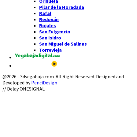
Orihuela
Pilar de la Horadada
Rafal
Redován
Rojales
San Fulgencio
San Isidro
San Miguel de Salinas
Torrevieja
@2026 - 3dvegabaja.com. All Right Reserved. Designed and
Developed by
PenciDesign
Facebook
Twitter
Instagram
Youtube
Email
// Delay ONESIGNAL