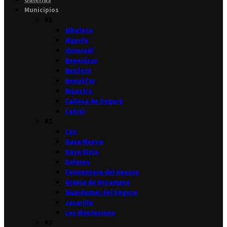
Municipios
#1
Albatera
Algorfa
Almoradí
Benejúzar
Benferri
Benijófar
Bigastro
Callosa de Segura
Catral
#2
Cox
Daya Nueva
Daya Vieja
Dolores
Formentera del Segura
Granja de Rocamora
Guardamar del Segura
Jacarilla
Los Montesinos
#3