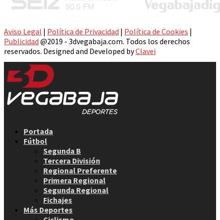
Aviso Legal
|
Política de Privacidad
|
Política de Cookies
|
Publicidad
@2019 - 3dvegabaja.com. Todos los derechos
reservados. Designed and Developed by
Clavei
Facebook
Twitter
Instagram
Youtube
Email
Portada
Fútbol
Segunda B
Tercera División
Regional Preferente
Primera Regional
Segunda Regional
Fichajes
Más Deportes
Ciclismo