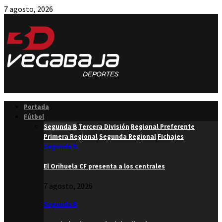
7 agosto, 2026
Facebook
Twitter
Instagram
Youtube
Email
Portada
Fútbol
Segunda B
Tercera División
Regional Preferente
Primera Regional
Segunda Regional
Fichajes
Segunda B
El Orihuela CF presenta a los centrales
7 agosto, 2026
Segunda B