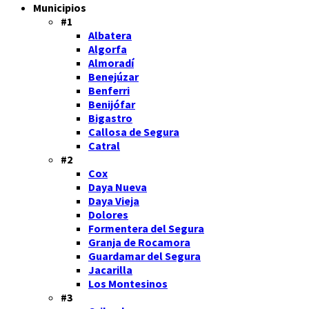
Municipios
#1
Albatera
Algorfa
Almoradí
Benejúzar
Benferri
Benijófar
Bigastro
Callosa de Segura
Catral
#2
Cox
Daya Nueva
Daya Vieja
Dolores
Formentera del Segura
Granja de Rocamora
Guardamar del Segura
Jacarilla
Los Montesinos
#3