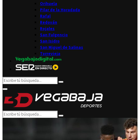
Orihuela
Pilar de la Horadada
Rafal
Redován
Rojales
San Fulgencio
San Isidro
San Miguel de Salinas
Torrevieja
Search
Search
for:
Facebook
Twitter
Instagram
Youtube
Email
Primary
Menu
Search
Search
for: