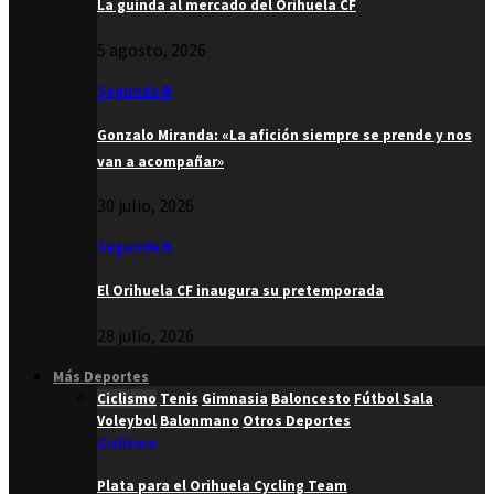
La guinda al mercado del Orihuela CF
5 agosto, 2026
Segunda B
Gonzalo Miranda: «La afición siempre se prende y nos
van a acompañar»
30 julio, 2026
Segunda B
El Orihuela CF inaugura su pretemporada
28 julio, 2026
Más Deportes
Ciclismo
Tenis
Gimnasia
Baloncesto
Fútbol Sala
Voleybol
Balonmano
Otros Deportes
Ciclismo
Plata para el Orihuela Cycling Team