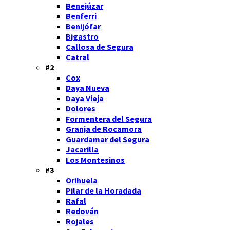
Benejúzar
Benferri
Benijófar
Bigastro
Callosa de Segura
Catral
#2
Cox
Daya Nueva
Daya Vieja
Dolores
Formentera del Segura
Granja de Rocamora
Guardamar del Segura
Jacarilla
Los Montesinos
#3
Orihuela
Pilar de la Horadada
Rafal
Redován
Rojales