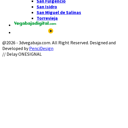
San Fulgencio
San Isidro
San Miguel de Salinas
Torrevieja
@2026 - 3dvegabaja.com. All Right Reserved. Designed and
Developed by
PenciDesign
Facebook
Twitter
Instagram
Youtube
Email
// Delay ONESIGNAL