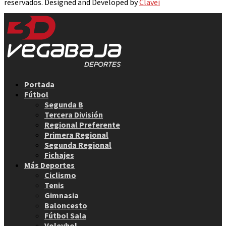
reservados. Designed and Developed by
Clavei
Facebook
Twitter
Instagram
Youtube
Email
Portada
Fútbol
Segunda B
Tercera División
Regional Preferente
Primera Regional
Segunda Regional
Fichajes
Más Deportes
Ciclismo
Tenis
Gimnasia
Baloncesto
Fútbol Sala
Voleybol