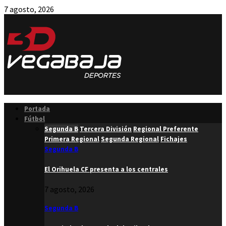
7 agosto, 2026
Facebook
Twitter
Instagram
Youtube
Email
Portada
Fútbol
Segunda B
Tercera División
Regional Preferente
Primera Regional
Segunda Regional
Fichajes
Segunda B
El Orihuela CF presenta a los centrales
7 agosto, 2026
Segunda B