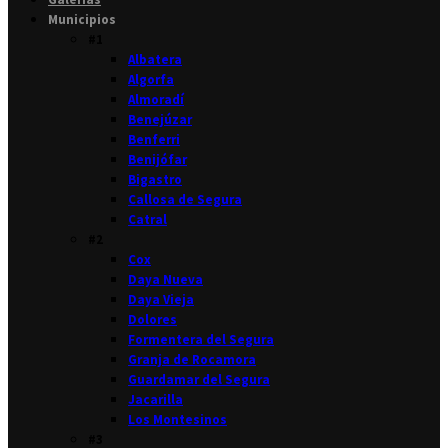
Municipios
#1
Albatera
Algorfa
Almoradí
Benejúzar
Benferri
Benijófar
Bigastro
Callosa de Segura
Catral
#2
Cox
Daya Nueva
Daya Vieja
Dolores
Formentera del Segura
Granja de Rocamora
Guardamar del Segura
Jacarilla
Los Montesinos
#3