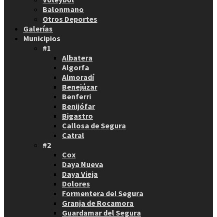
Balonmano
Otros Deportes
Galerías
Municipios
#1
Albatera
Algorfa
Almoradí
Benejúzar
Benferri
Benijófar
Bigastro
Callosa de Segura
Catral
#2
Cox
Daya Nueva
Daya Vieja
Dolores
Formentera del Segura
Granja de Rocamora
Guardamar del Segura