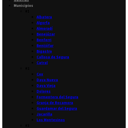
Municipios
#1
Albatera
Algorfa
Almoradí
Benejúzar
Benferri
Benijófar
Bigastro
Callosa de Segura
Catral
#2
Cox
Daya Nueva
Daya Vieja
Dolores
Formentera del Segura
Granja de Rocamora
Guardamar del Segura
Jacarilla
Los Montesinos
#3