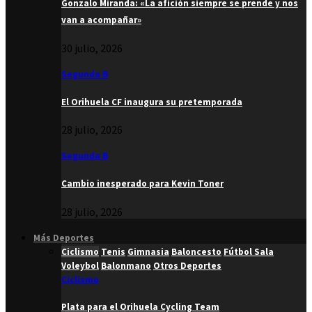
Gonzalo Miranda: «La afición siempre se prende y nos
van a acompañar»
30 julio, 2026
Segunda B
El Orihuela CF inaugura su pretemporada
28 julio, 2026
Segunda B
Cambio inesperado para Kevin Toner
28 julio, 2026
Más Deportes
Ciclismo
Tenis
Gimnasia
Baloncesto
Fútbol Sala
Voleybol
Balonmano
Otros Deportes
Ciclismo
Plata para el Orihuela Cycling Team