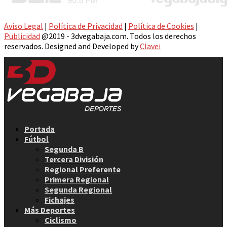
Aviso Legal
|
Política de Privacidad
|
Política de Cookies
|
Publicidad
@2019 - 3dvegabaja.com. Todos los derechos
reservados. Designed and Developed by
Clavei
Facebook
Twitter
Instagram
Youtube
Email
Portada
Fútbol
Segunda B
Tercera División
Regional Preferente
Primera Regional
Segunda Regional
Fichajes
Más Deportes
Ciclismo