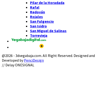
Pilar de la Horadada
Rafal
Redován
Rojales
San Fulgencio
San Isidro
San Miguel de Salinas
Torrevieja
@2026 - 3dvegabaja.com. All Right Reserved. Designed and
Developed by
PenciDesign
Facebook
Twitter
Instagram
Youtube
Email
// Delay ONESIGNAL