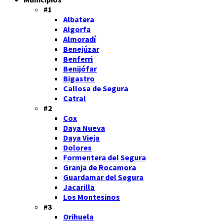
#1
Albatera
Algorfa
Almoradí
Benejúzar
Benferri
Benijófar
Bigastro
Callosa de Segura
Catral
#2
Cox
Daya Nueva
Daya Vieja
Dolores
Formentera del Segura
Granja de Rocamora
Guardamar del Segura
Jacarilla
Los Montesinos
#3
Orihuela