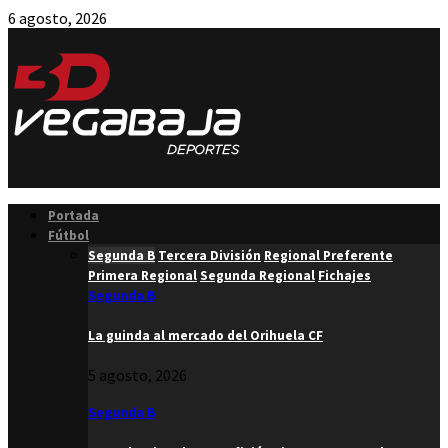
6 agosto, 2026
Facebook
Twitter
Instagram
Youtube
Email
Portada
Fútbol
Segunda B
Tercera División
Regional Preferente
Primera Regional
Segunda Regional
Fichajes
Segunda B
La guinda al mercado del Orihuela CF
5 agosto, 2026
Segunda B