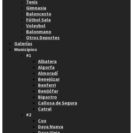
Tenis
Gimnasia
Baloncesto
Fútbol Sala
Voleybol
Balonmano
Otros Deportes
Galerías
Municipios
#1
Albatera
Algorfa
Almoradí
Benejúzar
Benferri
Benijófar
Bigastro
Callosa de Segura
Catral
#2
Cox
Daya Nueva
Daya Vieja