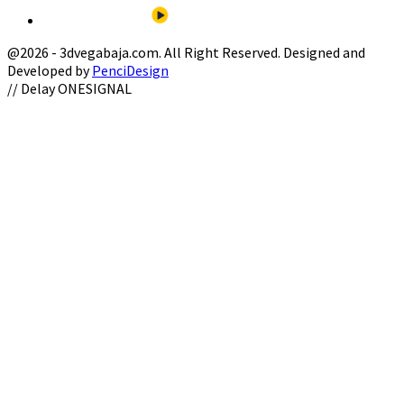
@2026 - 3dvegabaja.com. All Right Reserved. Designed and
Developed by
PenciDesign
Facebook
Twitter
Instagram
Youtube
Email
// Delay ONESIGNAL