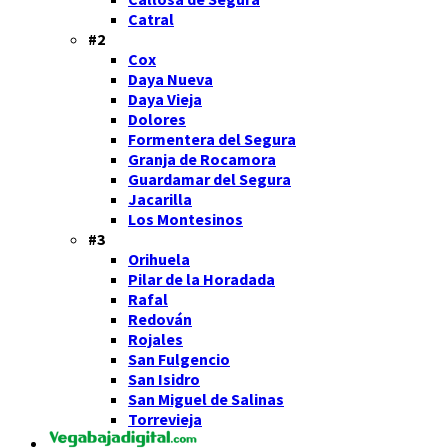
Catral
#2
Cox
Daya Nueva
Daya Vieja
Dolores
Formentera del Segura
Granja de Rocamora
Guardamar del Segura
Jacarilla
Los Montesinos
#3
Orihuela
Pilar de la Horadada
Rafal
Redován
Rojales
San Fulgencio
San Isidro
San Miguel de Salinas
Torrevieja