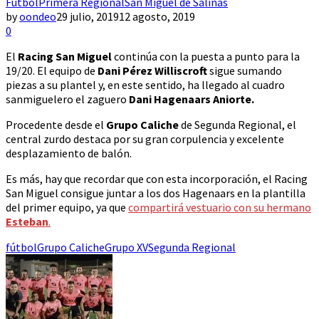
Fútbol
Primera Regional
San Miguel de Salinas
by
oondeo
29 julio, 2019
12 agosto, 2019
0
El
Racing San Miguel
continúa con la puesta a punto para la
19/20. El equipo de
Dani Pérez Williscroft
sigue sumando
piezas a su plantel y, en este sentido, ha llegado al cuadro
sanmiguelero el zaguero
Dani Hagenaars Aniorte.
Procedente desde el
Grupo Caliche
de Segunda Regional, el
central zurdo destaca por su gran corpulencia y excelente
desplazamiento de balón.
Es más, hay que recordar que con esta incorporación, el Racing
San Miguel consigue juntar a los dos Hagenaars en la plantilla
del primer equipo, ya que
compartirá vestuario con su hermano
Esteban
.
fútbol
Grupo Caliche
Grupo XV
Segunda Regional