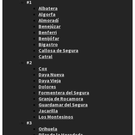
#1
Albatera
Algorfa
Almoradí
Benejúzar
Benferri
Benijófar
Bigastro
Callosa de Segura
Catral
#2
Cox
Daya Nueva
Daya Vieja
Dolores
Formentera del Segura
Granja de Rocamora
Guardamar del Segura
Jacarilla
Los Montesinos
#3
Orihuela
Pilar de la Horadada