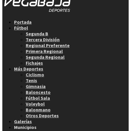
Facebook
Twitter
Instagram
Youtube
Email
Portada
Fútbol
Segunda B
Tercera División
Regional Preferente
Primera Regional
Segunda Regional
Fichajes
Más Deportes
Ciclismo
Tenis
Gimnasia
Baloncesto
Fútbol Sala
Voleybol
Balonmano
Otros Deportes
Galerías
Municipios