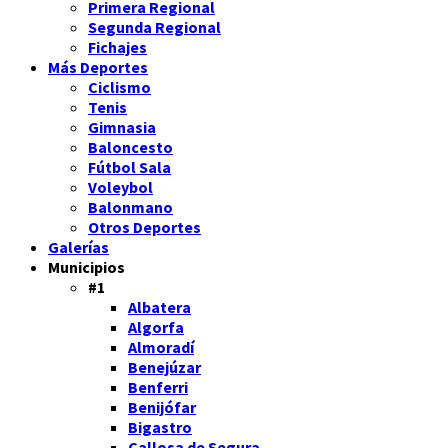
Primera Regional
Segunda Regional
Fichajes
Más Deportes
Ciclismo
Tenis
Gimnasia
Baloncesto
Fútbol Sala
Voleybol
Balonmano
Otros Deportes
Galerías
Municipios
#1
Albatera
Algorfa
Almoradí
Benejúzar
Benferri
Benijófar
Bigastro
Callosa de Segura