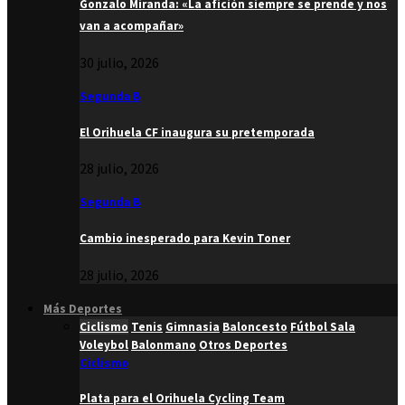
Gonzalo Miranda: «La afición siempre se prende y nos
van a acompañar»
30 julio, 2026
Segunda B
El Orihuela CF inaugura su pretemporada
28 julio, 2026
Segunda B
Cambio inesperado para Kevin Toner
28 julio, 2026
Más Deportes
Ciclismo
Tenis
Gimnasia
Baloncesto
Fútbol Sala
Voleybol
Balonmano
Otros Deportes
Ciclismo
Plata para el Orihuela Cycling Team