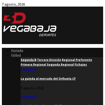
7 agosto, 2026
Facebook
Twitter
Instagram
Youtube
Email
Portada
Fútbol
Segunda B
Tercera División
Regional Preferente
Primera Regional
Segunda Regional
Fichajes
Segunda B
La guinda al mercado del Orihuela CF
5 agosto, 2026
Segunda B