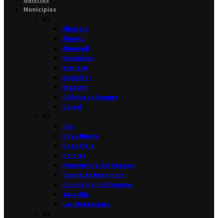
Municipios
#1
Albatera
Algorfa
Almoradí
Benejúzar
Benferri
Benijófar
Bigastro
Callosa de Segura
Catral
#2
Cox
Daya Nueva
Daya Vieja
Dolores
Formentera del Segura
Granja de Rocamora
Guardamar del Segura
Jacarilla
Los Montesinos
#3