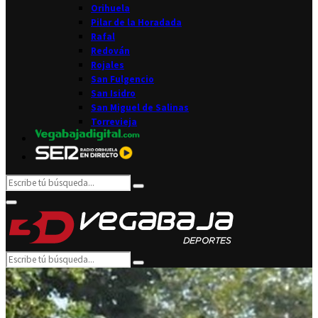
Orihuela
Pilar de la Horadada
Rafal
Redován
Rojales
San Fulgencio
San Isidro
San Miguel de Salinas
Torrevieja
Search
Search
for:
Facebook
Twitter
Instagram
Youtube
Email
Primary
Menu
Search
Search
for: