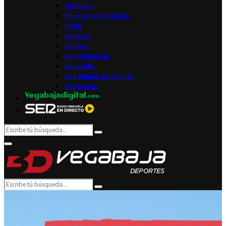
Orihuela
Pilar de la Horadada
Rafal
Redován
Rojales
San Fulgencio
San Isidro
San Miguel de Salinas
Torrevieja
Search
Search
for:
Facebook
Twitter
Instagram
Youtube
Email
Primary
Menu
Search
Search
for: