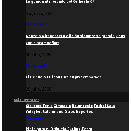
La guinda al mercado del Orihuela CF
5 agosto, 2026
Segunda B
Gonzalo Miranda: «La afición siempre se prende y nos
van a acompañar»
30 julio, 2026
Segunda B
El Orihuela CF inaugura su pretemporada
28 julio, 2026
Más Deportes
Ciclismo
Tenis
Gimnasia
Baloncesto
Fútbol Sala
Voleybol
Balonmano
Otros Deportes
Ciclismo
Plata para el Orihuela Cycling Team