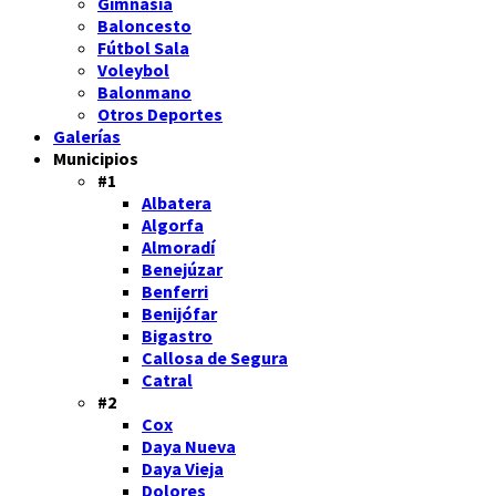
Gimnasia
Baloncesto
Fútbol Sala
Voleybol
Balonmano
Otros Deportes
Galerías
Municipios
#1
Albatera
Algorfa
Almoradí
Benejúzar
Benferri
Benijófar
Bigastro
Callosa de Segura
Catral
#2
Cox
Daya Nueva
Daya Vieja
Dolores