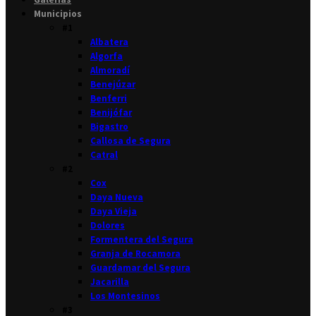
Municipios
#1
Albatera
Algorfa
Almoradí
Benejúzar
Benferri
Benijófar
Bigastro
Callosa de Segura
Catral
#2
Cox
Daya Nueva
Daya Vieja
Dolores
Formentera del Segura
Granja de Rocamora
Guardamar del Segura
Jacarilla
Los Montesinos
#3