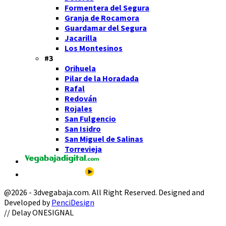
Formentera del Segura
Granja de Rocamora
Guardamar del Segura
Jacarilla
Los Montesinos
#3
Orihuela
Pilar de la Horadada
Rafal
Redován
Rojales
San Fulgencio
San Isidro
San Miguel de Salinas
Torrevieja
@2026 - 3dvegabaja.com. All Right Reserved. Designed and
Developed by
PenciDesign
Facebook
Twitter
Instagram
Youtube
Email
// Delay ONESIGNAL