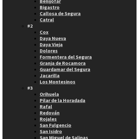
Benijófar
Bigastro
Callosa de Segura
Catral
#2
Cox
Daya Nueva
Daya Vieja
Dolores
Formentera del Segura
Granja de Rocamora
Guardamar del Segura
Jacarilla
Los Montesinos
#3
Orihuela
Pilar de la Horadada
Rafal
Redován
Rojales
San Fulgencio
San Isidro
San Miguel de Salinas