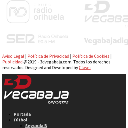
Aviso Legal
|
Política de Privacidad
|
Política de Cookies
|
Publicidad
@2019 - 3dvegabaja.com. Todos los derechos
reservados. Designed and Developed by
Clavei
Facebook
Twitter
Instagram
Youtube
Email
Portada
Fútbol
Segunda B