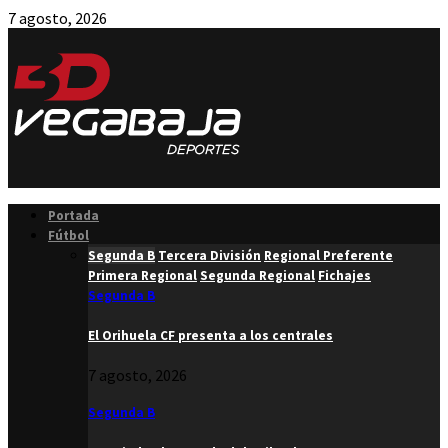
7 agosto, 2026
Facebook
Twitter
Instagram
Youtube
Email
Portada
Fútbol
Segunda B
Tercera División
Regional Preferente
Primera Regional
Segunda Regional
Fichajes
Segunda B
El Orihuela CF presenta a los centrales
7 agosto, 2026
Segunda B