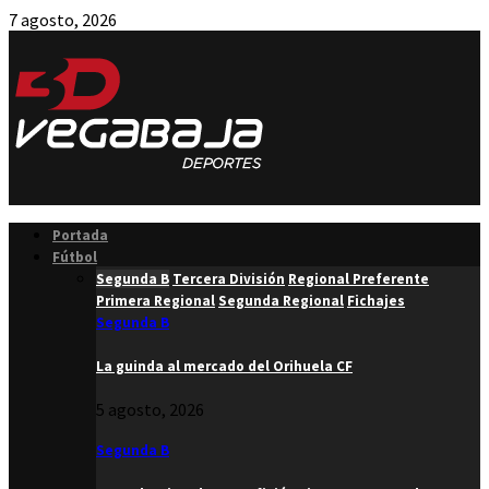
7 agosto, 2026
Facebook
Twitter
Instagram
Youtube
Email
Portada
Fútbol
Segunda B
Tercera División
Regional Preferente
Primera Regional
Segunda Regional
Fichajes
Segunda B
La guinda al mercado del Orihuela CF
5 agosto, 2026
Segunda B