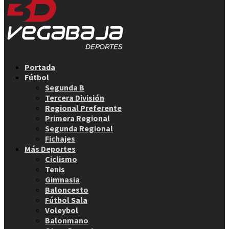
Facebook
Twitter
Instagram
Youtube
Email
Portada
Fútbol
Segunda B
Tercera División
Regional Preferente
Primera Regional
Segunda Regional
Fichajes
Más Deportes
Ciclismo
Tenis
Gimnasia
Baloncesto
Fútbol Sala
Voleybol
Balonmano