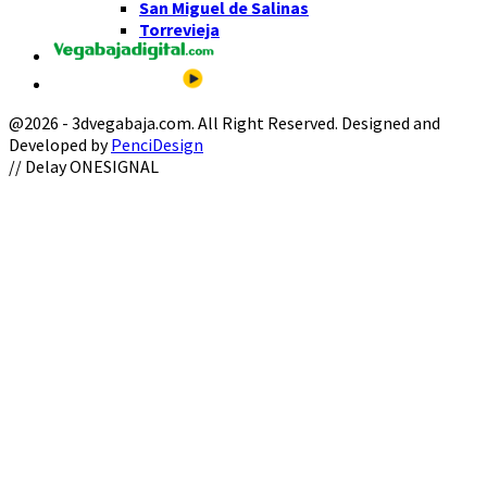
San Miguel de Salinas
Torrevieja
@2026 - 3dvegabaja.com. All Right Reserved. Designed and
Developed by
PenciDesign
Facebook
Twitter
Instagram
Youtube
Email
// Delay ONESIGNAL