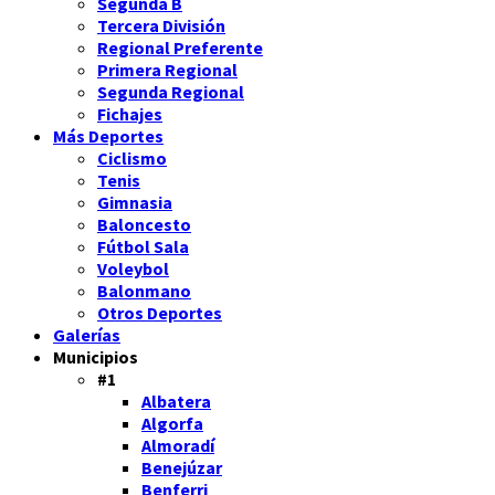
Segunda B
Tercera División
Regional Preferente
Primera Regional
Segunda Regional
Fichajes
Más Deportes
Ciclismo
Tenis
Gimnasia
Baloncesto
Fútbol Sala
Voleybol
Balonmano
Otros Deportes
Galerías
Municipios
#1
Albatera
Algorfa
Almoradí
Benejúzar
Benferri