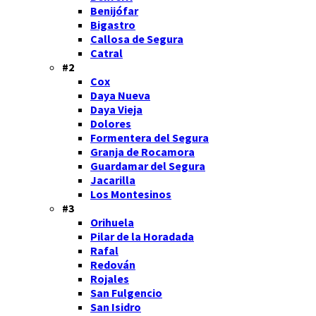
Benijófar
Bigastro
Callosa de Segura
Catral
#2
Cox
Daya Nueva
Daya Vieja
Dolores
Formentera del Segura
Granja de Rocamora
Guardamar del Segura
Jacarilla
Los Montesinos
#3
Orihuela
Pilar de la Horadada
Rafal
Redován
Rojales
San Fulgencio
San Isidro