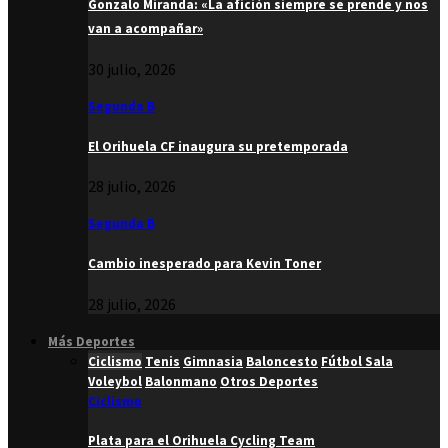
Gonzalo Miranda: «La afición siempre se prende y nos
van a acompañar»
30 julio, 2026
Segunda B
El Orihuela CF inaugura su pretemporada
28 julio, 2026
Segunda B
Cambio inesperado para Kevin Toner
28 julio, 2026
Más Deportes
Ciclismo
Tenis
Gimnasia
Baloncesto
Fútbol Sala
Voleybol
Balonmano
Otros Deportes
Ciclismo
Plata para el Orihuela Cycling Team