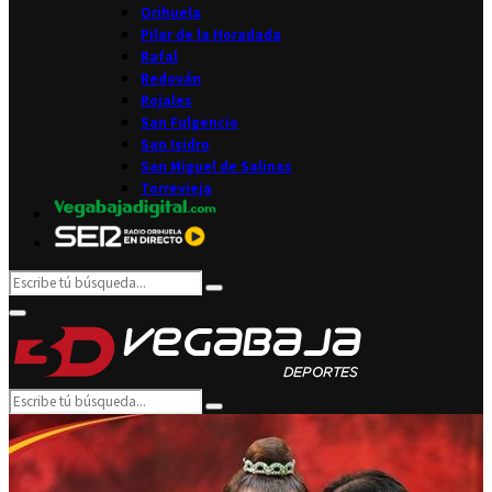
Orihuela
Pilar de la Horadada
Rafal
Redován
Rojales
San Fulgencio
San Isidro
San Miguel de Salinas
Torrevieja
Search
Search
for:
Facebook
Twitter
Instagram
Youtube
Email
Primary
Menu
Search
Search
for: