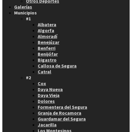
Otros Deportes
Galerías
Municipios
#1
Albatera
Algorfa
Almoradí
Benejúzar
Benferri
Benijófar
Bigastro
Callosa de Segura
Catral
#2
Cox
Daya Nueva
Daya Vieja
Dolores
Formentera del Segura
Granja de Rocamora
Guardamar del Segura
Jacarilla
Los Montesinos