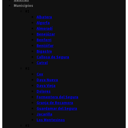
Municipios
#1
Albatera
Algorfa
Almoradí
Benejúzar
Benferri
Benijófar
Bigastro
Callosa de Segura
Catral
#2
Cox
Daya Nueva
Daya Vieja
Dolores
Formentera del Segura
Granja de Rocamora
Guardamar del Segura
Jacarilla
Los Montesinos
#3