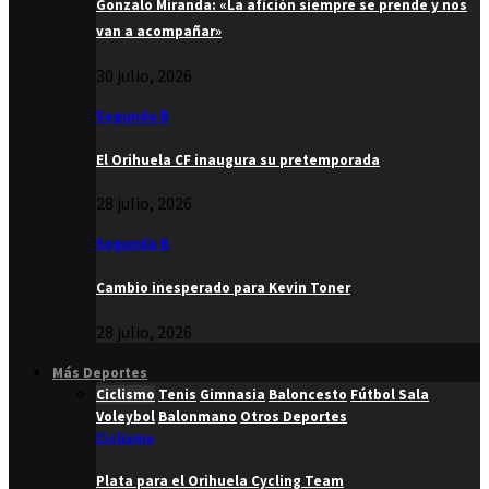
Gonzalo Miranda: «La afición siempre se prende y nos
van a acompañar»
30 julio, 2026
Segunda B
El Orihuela CF inaugura su pretemporada
28 julio, 2026
Segunda B
Cambio inesperado para Kevin Toner
28 julio, 2026
Más Deportes
Ciclismo
Tenis
Gimnasia
Baloncesto
Fútbol Sala
Voleybol
Balonmano
Otros Deportes
Ciclismo
Plata para el Orihuela Cycling Team