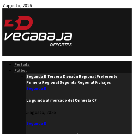
7 agosto, 2026
Facebook
Twitter
Instagram
Youtube
Email
Portada
Fútbol
Segunda B
Tercera División
Regional Preferente
Primera Regional
Segunda Regional
Fichajes
Segunda B
La guinda al mercado del Orihuela CF
5 agosto, 2026
Segunda B