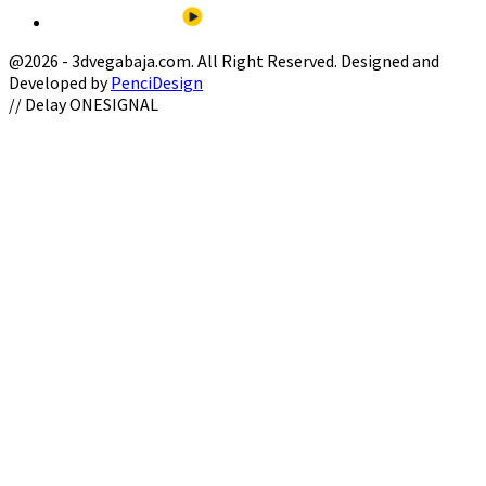
@2026 - 3dvegabaja.com. All Right Reserved. Designed and
Developed by
PenciDesign
Facebook
Twitter
Instagram
Youtube
Email
// Delay ONESIGNAL