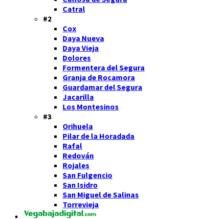
Catral
#2
Cox
Daya Nueva
Daya Vieja
Dolores
Formentera del Segura
Granja de Rocamora
Guardamar del Segura
Jacarilla
Los Montesinos
#3
Orihuela
Pilar de la Horadada
Rafal
Redován
Rojales
San Fulgencio
San Isidro
San Miguel de Salinas
Torrevieja