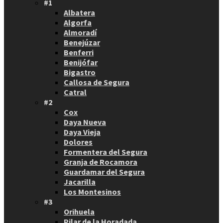
#1
Albatera
Algorfa
Almoradí
Benejúzar
Benferri
Benijófar
Bigastro
Callosa de Segura
Catral
#2
Cox
Daya Nueva
Daya Vieja
Dolores
Formentera del Segura
Granja de Rocamora
Guardamar del Segura
Jacarilla
Los Montesinos
#3
Orihuela
Pilar de la Horadada