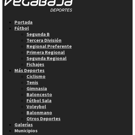
Facebook
Twitter
Instagram
Youtube
Email
Portada
Fútbol
Segunda B
Tercera División
Regional Preferente
Primera Regional
Segunda Regional
Fichajes
Más Deportes
Ciclismo
Tenis
Gimnasia
Baloncesto
Fútbol Sala
Voleybol
Balonmano
Otros Deportes
Galerías
Municipios