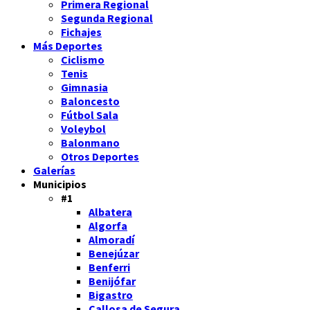
Primera Regional
Segunda Regional
Fichajes
Más Deportes
Ciclismo
Tenis
Gimnasia
Baloncesto
Fútbol Sala
Voleybol
Balonmano
Otros Deportes
Galerías
Municipios
#1
Albatera
Algorfa
Almoradí
Benejúzar
Benferri
Benijófar
Bigastro
Callosa de Segura