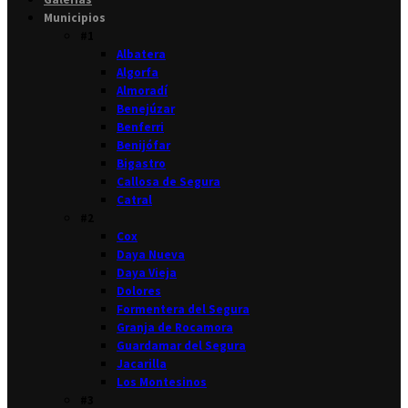
Municipios
#1
Albatera
Algorfa
Almoradí
Benejúzar
Benferri
Benijófar
Bigastro
Callosa de Segura
Catral
#2
Cox
Daya Nueva
Daya Vieja
Dolores
Formentera del Segura
Granja de Rocamora
Guardamar del Segura
Jacarilla
Los Montesinos
#3