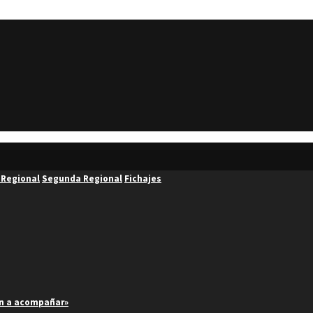
 Regional
Segunda Regional
Fichajes
an a acompañar»