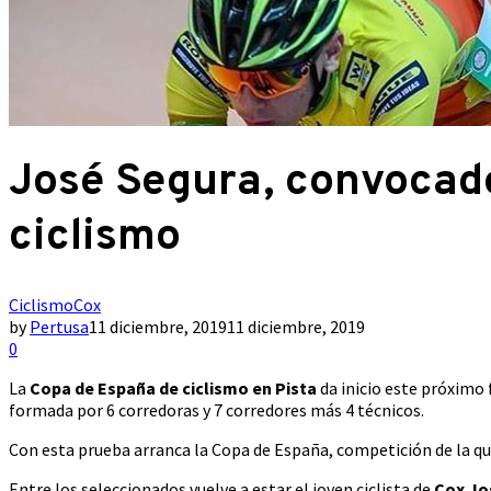
José Segura, convocado
ciclismo
Ciclismo
Cox
by
Pertusa
11 diciembre, 2019
11 diciembre, 2019
0
La
Copa de España de ciclismo en Pista
da inicio este próximo 
formada por 6 corredoras y 7 corredores más 4 técnicos.
Con esta prueba arranca la Copa de España, competición de la qu
Entre los seleccionados vuelve a estar el joven ciclista de
Cox
Jo