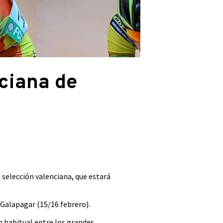
ciana de
 selección valenciana, que estará
 Galapagar (15/16 febrero).
n habitual entre los grandes