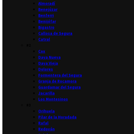
Almoradí
Benejúzar
Benferri
Benijófar
Bigastro
Callosa de Segura
Catral
#2
Cox
Daya Nueva
Daya Vieja
Dolores
Formentera del Segura
Granja de Rocamora
Guardamar del Segura
Jacarilla
Los Montesinos
#3
Orihuela
Pilar de la Horadada
Rafal
Redován