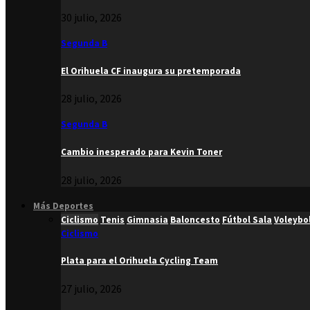
30 julio, 2026
Segunda B
El Orihuela CF inaugura su pretemporada
28 julio, 2026
Segunda B
Cambio inesperado para Kevin Toner
28 julio, 2026
Más Deportes
Ciclismo
Tenis
Gimnasia
Baloncesto
Fútbol Sala
Voleybo
Ciclismo
Plata para el Orihuela Cycling Team
27 julio, 2026