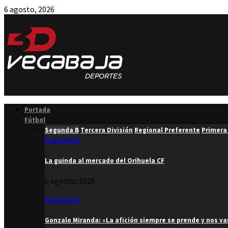
6 agosto, 2026
Facebook
Twitter
Instagram
Youtube
Email
Portada
Fútbol
Segunda B
Tercera División
Regional Preferente
Primera
Segunda B
La guinda al mercado del Orihuela CF
5 agosto, 2026
Segunda B
Gonzalo Miranda: «La afición siempre se prende y nos v