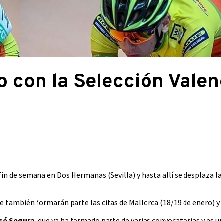
 con la Selección Valen
fin de semana en Dos Hermanas (Sevilla) y hasta allí se desplaza la
e también formarán parte las citas de Mallorca (18/19 de enero) y
sé Segura
, que ya ha formado parte de varias convocatorias y es u