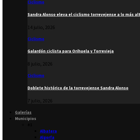
Ciclismo
Sandra Alonso eleva el ciclismo torrevejense a lo más al
14 julio, 2026
Ciclismo
Galardón ciclista para Orihuela y Torrevieja
8 julio, 2026
Ciclismo
Doblete histórico de la torrevejense Sandra Alonso
7 julio, 2026
Galerías
Municipios
#1
Albatera
Algorfa