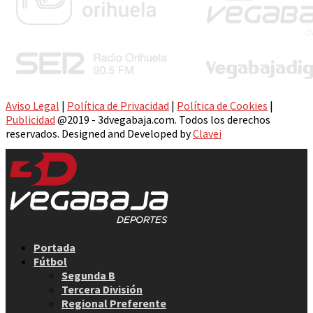
Aviso Legal
|
Política de Privacidad
|
Política de Cookies
|
Publicidad
@2019 - 3dvegabaja.com. Todos los derechos
reservados. Designed and Developed by
Clavei
Facebook
Twitter
Instagram
Youtube
Email
Portada
Fútbol
Segunda B
Tercera División
Regional Preferente