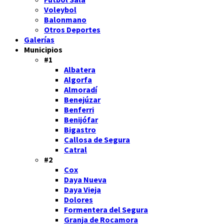
Voleybol
Balonmano
Otros Deportes
Galerías
Municipios
#1
Albatera
Algorfa
Almoradí
Benejúzar
Benferri
Benijófar
Bigastro
Callosa de Segura
Catral
#2
Cox
Daya Nueva
Daya Vieja
Dolores
Formentera del Segura
Granja de Rocamora