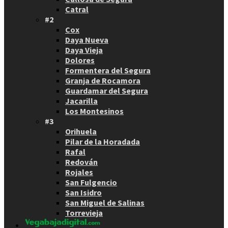
Catral
#2
Cox
Daya Nueva
Daya Vieja
Dolores
Formentera del Segura
Granja de Rocamora
Guardamar del Segura
Jacarilla
Los Montesinos
#3
Orihuela
Pilar de la Horadada
Rafal
Redován
Rojales
San Fulgencio
San Isidro
San Miguel de Salinas
Torrevieja