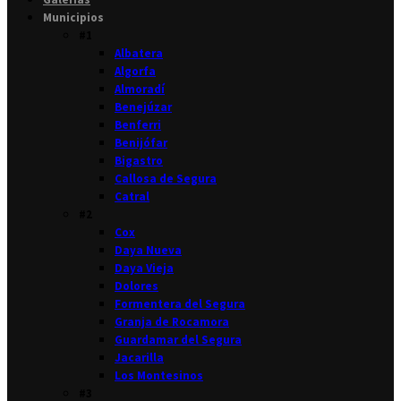
Municipios
#1
Albatera
Algorfa
Almoradí
Benejúzar
Benferri
Benijófar
Bigastro
Callosa de Segura
Catral
#2
Cox
Daya Nueva
Daya Vieja
Dolores
Formentera del Segura
Granja de Rocamora
Guardamar del Segura
Jacarilla
Los Montesinos
#3