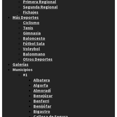
Primera Regional
Segunda Regional
Fichajes
Más Deportes
Ciclismo
Tenis
Gimnasia
Baloncesto
Fútbol Sala
Voleybol
Balonmano
Otros Deportes
Galerías
Municipios
#1
Albatera
Algorfa
Almoradí
Benejúzar
Benferri
Benijófar
Bigastro
Callosa de Segura