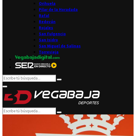
Orihuela
Pilar de la Horadada
Rafal
Redován
Rojales
San Fulgencio
San Isidro
San Miguel de Salinas
Torrevieja
Search
Search
for:
Facebook
Twitter
Instagram
Youtube
Email
Primary
Menu
Search
Search
for: