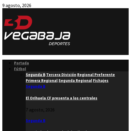
9 agosto, 2026
Facebook
Twitter
Instagram
Youtube
Email
Portada
Fútbol
Segunda B
Tercera División
Regional Preferente
Primera Regional
Segunda Regional
Fichajes
Segunda B
El Orihuela CF presenta a los centrales
7 agosto, 2026
Segunda B