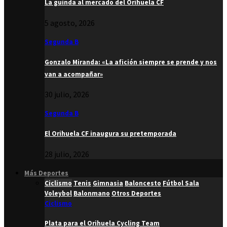
La guinda al mercado del Orihuela CF
5 agosto, 2026
Segunda B
Gonzalo Miranda: «La afición siempre se prende y nos
van a acompañar»
30 julio, 2026
Segunda B
El Orihuela CF inaugura su pretemporada
28 julio, 2026
Más Deportes
Ciclismo
Tenis
Gimnasia
Baloncesto
Fútbol Sala
Voleybol
Balonmano
Otros Deportes
Ciclismo
Plata para el Orihuela Cycling Team