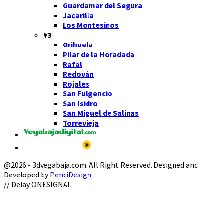
Guardamar del Segura
Jacarilla
Los Montesinos
#3
Orihuela
Pilar de la Horadada
Rafal
Redován
Rojales
San Fulgencio
San Isidro
San Miguel de Salinas
Torrevieja
@2026 - 3dvegabaja.com. All Right Reserved. Designed and
Developed by
PenciDesign
Facebook
Twitter
Instagram
Youtube
Email
// Delay ONESIGNAL