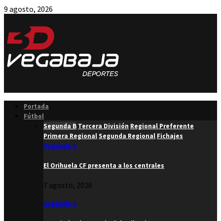
9 agosto, 2026
Facebook
Twitter
Instagram
Youtube
Email
Portada
Fútbol
Segunda B
Tercera División
Regional Preferente
Primera Regional
Segunda Regional
Fichajes
Segunda B
El Orihuela CF presenta a los centrales
7 agosto, 2026
Segunda B