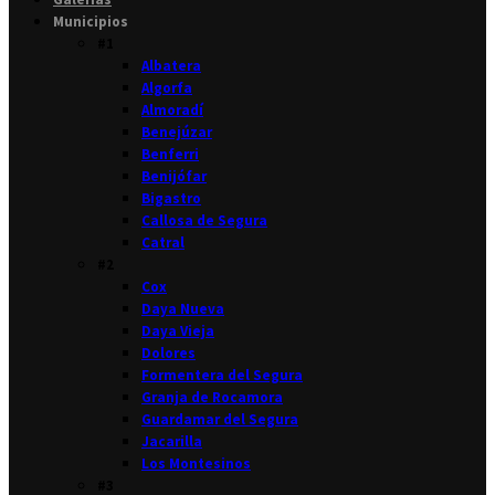
Municipios
#1
Albatera
Algorfa
Almoradí
Benejúzar
Benferri
Benijófar
Bigastro
Callosa de Segura
Catral
#2
Cox
Daya Nueva
Daya Vieja
Dolores
Formentera del Segura
Granja de Rocamora
Guardamar del Segura
Jacarilla
Los Montesinos
#3