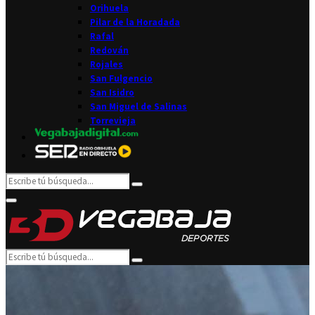
Orihuela
Pilar de la Horadada
Rafal
Redován
Rojales
San Fulgencio
San Isidro
San Miguel de Salinas
Torrevieja
Search
Search
for:
Facebook
Twitter
Instagram
Youtube
Email
Primary
Menu
Search
Search
for: