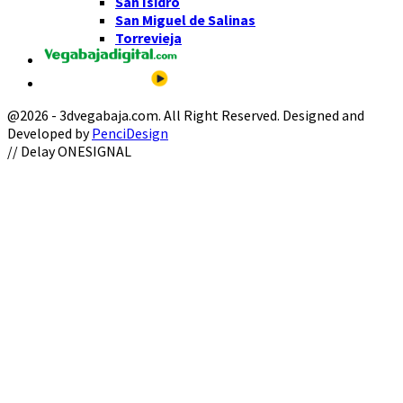
San Isidro
San Miguel de Salinas
Torrevieja
@2026 - 3dvegabaja.com. All Right Reserved. Designed and
Developed by
PenciDesign
Facebook
Twitter
Instagram
Youtube
Email
// Delay ONESIGNAL