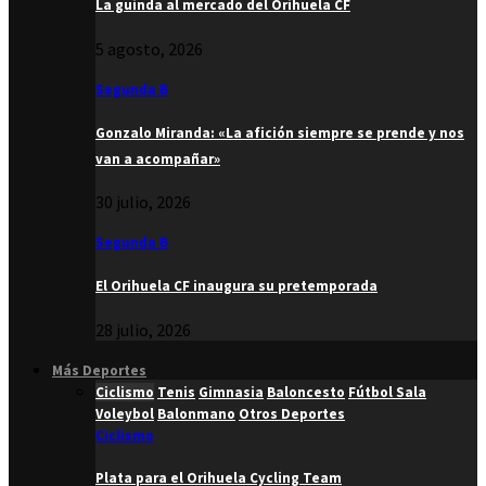
La guinda al mercado del Orihuela CF
5 agosto, 2026
Segunda B
Gonzalo Miranda: «La afición siempre se prende y nos
van a acompañar»
30 julio, 2026
Segunda B
El Orihuela CF inaugura su pretemporada
28 julio, 2026
Más Deportes
Ciclismo
Tenis
Gimnasia
Baloncesto
Fútbol Sala
Voleybol
Balonmano
Otros Deportes
Ciclismo
Plata para el Orihuela Cycling Team