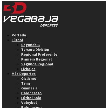
Facebook
Twitter
Instagram
Youtube
Email
Portada
Fútbol
Segunda B
Tercera División
Regional Preferente
Primera Regional
Segunda Regional
Fichajes
Más Deportes
Ciclismo
Tenis
Gimnasia
Baloncesto
Fútbol Sala
Voleybol
Balonmano