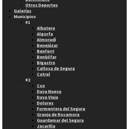
Otros Deportes
Galerías
Municipios
#1
Albatera
Algorfa
Almoradí
Benejúzar
Benferri
Benijófar
Bigastro
Callosa de Segura
Catral
#2
Cox
Daya Nueva
Daya Vieja
Dolores
Formentera del Segura
Granja de Rocamora
Guardamar del Segura
Jacarilla