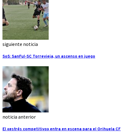
siguiente noticia
SoS: SanFul-SC Torrevieja, un ascenso en juego
noticia anterior
El «estrés competitivo» entra en escena para el Orihuela CF