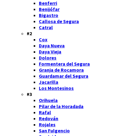
Benferri
Benijófar
Bigastro
Callosa de Segura
Catral
#2
Cox
Daya Nueva
Daya Vieja
Dolores
Formentera del Segura
Granja de Rocamora
Guardamar del Segura
Jacarilla
Los Montesinos
#3
Orihuela
Pilar de la Horadada
Rafal
Redován
Rojales
San Fulgencio