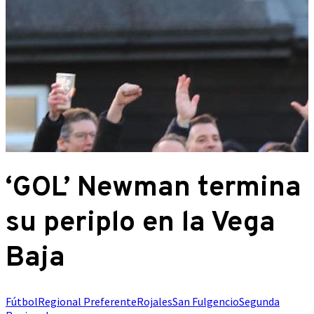
‘GOL’ Newman termina
su periplo en la Vega
Baja
Fútbol
Regional Preferente
Rojales
San Fulgencio
Segunda