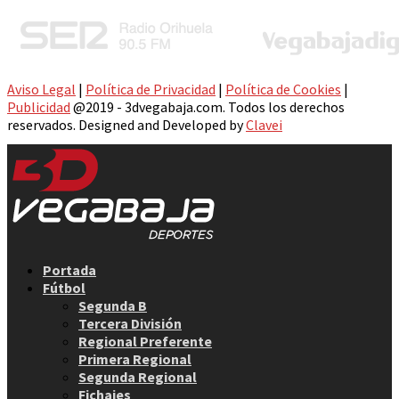
Aviso Legal
|
Política de Privacidad
|
Política de Cookies
|
Publicidad
@2019 - 3dvegabaja.com. Todos los derechos
reservados. Designed and Developed by
Clavei
Facebook
Twitter
Instagram
Youtube
Email
Portada
Fútbol
Segunda B
Tercera División
Regional Preferente
Primera Regional
Segunda Regional
Fichajes