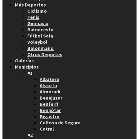
Más Deportes
Ciclismo
Tenis
Gimnasia
Baloncesto
Fútbol Sala
Voleybol
Balonmano
Otros Deportes
Galerías
Municipios
#1
Albatera
Algorfa
Almoradí
Benejúzar
Benferri
Benijófar
Bigastro
Callosa de Segura
Catral
#2