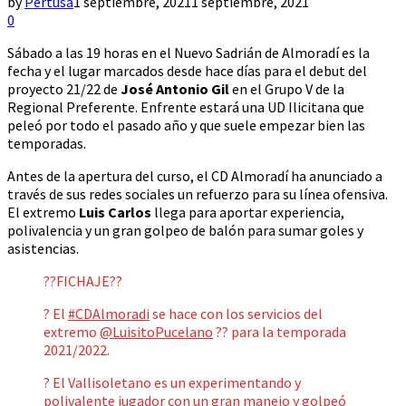
by
Pertusa
1 septiembre, 2021
1 septiembre, 2021
0
Sábado a las 19 horas en el Nuevo Sadrián de Almoradí es la
fecha y el lugar marcados desde hace días para el debut del
proyecto 21/22 de
José Antonio Gil
en el Grupo V de la
Regional Preferente. Enfrente estará una UD Ilicitana que
peleó por todo el pasado año y que suele empezar bien las
temporadas.
Antes de la apertura del curso, el CD Almoradí ha anunciado a
través de sus redes sociales un refuerzo para su línea ofensiva.
El extremo
Luis Carlos
llega para aportar experiencia,
polivalencia y un gran golpeo de balón para sumar goles y
asistencias.
??FICHAJE??
? El
#CDAlmoradi
se hace con los servicios del
extremo
@LuisitoPucelano
?? para la temporada
2021/2022.
? El Vallisoletano es un experimentando y
polivalente jugador con un gran manejo y golpeó