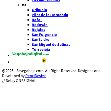
#3
Orihuela
Pilar de la Horadada
Rafal
Redován
Rojales
San Fulgencio
San Isidro
San Miguel de Salinas
Torrevieja
@2026 - 3dvegabaja.com. All Right Reserved. Designed and
Developed by
PenciDesign
Facebook
Twitter
Instagram
Youtube
Email
// Delay ONESIGNAL