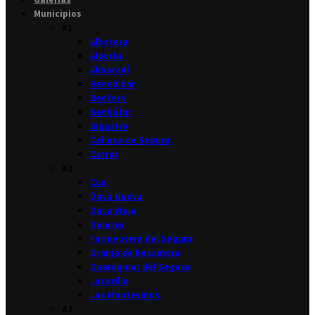
Municipios
#1
Albatera
Algorfa
Almoradí
Benejúzar
Benferri
Benijófar
Bigastro
Callosa de Segura
Catral
#2
Cox
Daya Nueva
Daya Vieja
Dolores
Formentera del Segura
Granja de Rocamora
Guardamar del Segura
Jacarilla
Los Montesinos
#3