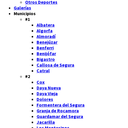
Otros Deportes
Galerías
Municipios
#1
Albatera
Algorfa
Almoradí
Benejúzar
Benferri
Benijófar
Bigastro
Callosa de Segura
Catral
#2
Cox
Daya Nueva
Daya Vieja
Dolores
Formentera del Segura
Granja de Rocamora
Guardamar del Segura
Jacarilla
Los Montesinos