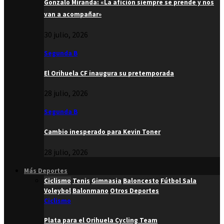
Gonzalo Miranda: «La afición siempre se prende y nos
van a acompañar»
30 julio, 2026
Segunda B
El Orihuela CF inaugura su pretemporada
28 julio, 2026
Segunda B
Cambio inesperado para Kevin Toner
28 julio, 2026
Más Deportes
Ciclismo
Tenis
Gimnasia
Baloncesto
Fútbol Sala
Voleybol
Balonmano
Otros Deportes
Ciclismo
Plata para el Orihuela Cycling Team