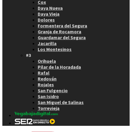
Cox
Daya Nueva
Daya Vieja
Dolores
Formentera del Segura
Granja de Rocamora
Guardamar del Segura
Jacarilla
Los Montesinos
#3
Orihuela
Pilar de la Horadada
Rafal
Redován
Rojales
San Fulgencio
San Isidro
San Miguel de Salinas
Torrevieja