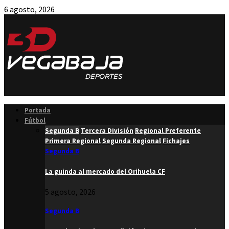
6 agosto, 2026
Facebook
Twitter
Instagram
Youtube
Email
Portada
Fútbol
Segunda B
Tercera División
Regional Preferente
Primera Regional
Segunda Regional
Fichajes
Segunda B
La guinda al mercado del Orihuela CF
5 agosto, 2026
Segunda B