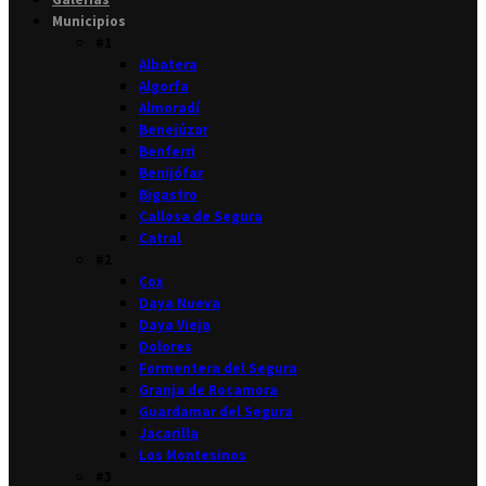
Municipios
#1
Albatera
Algorfa
Almoradí
Benejúzar
Benferri
Benijófar
Bigastro
Callosa de Segura
Catral
#2
Cox
Daya Nueva
Daya Vieja
Dolores
Formentera del Segura
Granja de Rocamora
Guardamar del Segura
Jacarilla
Los Montesinos
#3