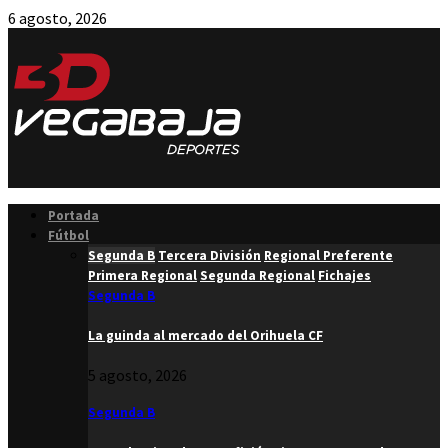
6 agosto, 2026
Facebook
Twitter
Instagram
Youtube
Email
Portada
Fútbol
Segunda B
Tercera División
Regional Preferente
Primera Regional
Segunda Regional
Fichajes
Segunda B
La guinda al mercado del Orihuela CF
5 agosto, 2026
Segunda B