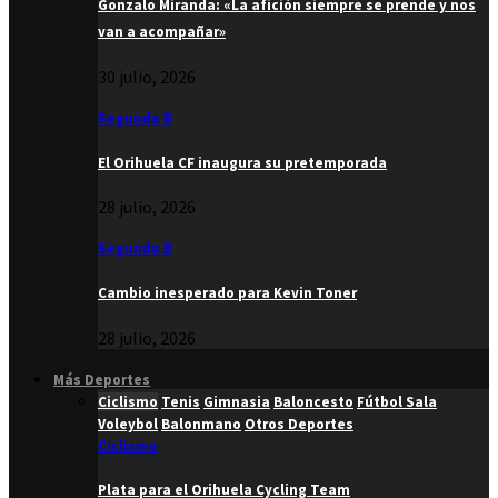
Gonzalo Miranda: «La afición siempre se prende y nos
van a acompañar»
30 julio, 2026
Segunda B
El Orihuela CF inaugura su pretemporada
28 julio, 2026
Segunda B
Cambio inesperado para Kevin Toner
28 julio, 2026
Más Deportes
Ciclismo
Tenis
Gimnasia
Baloncesto
Fútbol Sala
Voleybol
Balonmano
Otros Deportes
Ciclismo
Plata para el Orihuela Cycling Team