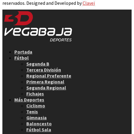
reservados. Designed and Developed by
Clavei
Facebook
Twitter
Instagram
Youtube
Email
Portada
Fútbol
Segunda B
Tercera División
Regional Preferente
Primera Regional
Segunda Regional
Fichajes
Más Deportes
Ciclismo
Tenis
Gimnasia
Baloncesto
Fútbol Sala