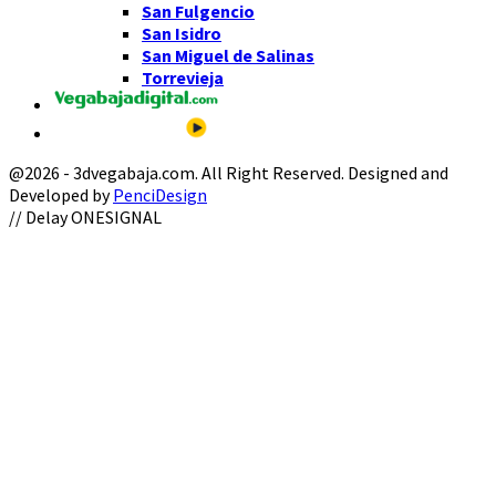
San Fulgencio
San Isidro
San Miguel de Salinas
Torrevieja
@2026 - 3dvegabaja.com. All Right Reserved. Designed and
Developed by
PenciDesign
Facebook
Twitter
Instagram
Youtube
Email
// Delay ONESIGNAL