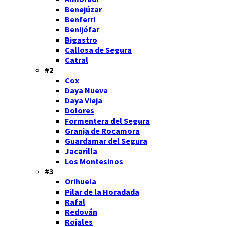
Benejúzar
Benferri
Benijófar
Bigastro
Callosa de Segura
Catral
#2
Cox
Daya Nueva
Daya Vieja
Dolores
Formentera del Segura
Granja de Rocamora
Guardamar del Segura
Jacarilla
Los Montesinos
#3
Orihuela
Pilar de la Horadada
Rafal
Redován
Rojales