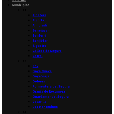
Municipios
#1
Albatera
Algorfa
Almoradí
Benejúzar
Benferri
Benijófar
Bigastro
Callosa de Segura
Catral
#2
Cox
Daya Nueva
Daya Vieja
Dolores
Formentera del Segura
Granja de Rocamora
Guardamar del Segura
Jacarilla
Los Montesinos
#3