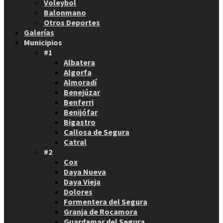
Voleybol
Balonmano
Otros Deportes
Galerías
Municipios
#1
Albatera
Algorfa
Almoradí
Benejúzar
Benferri
Benijófar
Bigastro
Callosa de Segura
Catral
#2
Cox
Daya Nueva
Daya Vieja
Dolores
Formentera del Segura
Granja de Rocamora
Guardamar del Segura