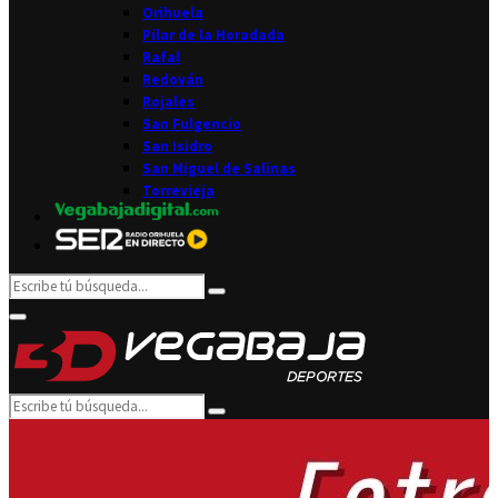
Orihuela
Pilar de la Horadada
Rafal
Redován
Rojales
San Fulgencio
San Isidro
San Miguel de Salinas
Torrevieja
Search
Search
for:
Facebook
Twitter
Instagram
Youtube
Email
Primary
Menu
Search
Search
for: