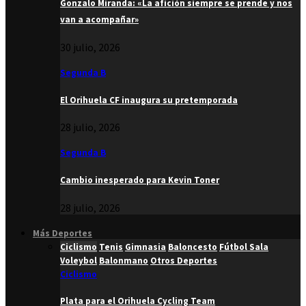
Gonzalo Miranda: «La afición siempre se prende y nos
van a acompañar»
30 julio, 2026
Segunda B
El Orihuela CF inaugura su pretemporada
28 julio, 2026
Segunda B
Cambio inesperado para Kevin Toner
28 julio, 2026
Más Deportes
Ciclismo
Tenis
Gimnasia
Baloncesto
Fútbol Sala
Voleybol
Balonmano
Otros Deportes
Ciclismo
Plata para el Orihuela Cycling Team