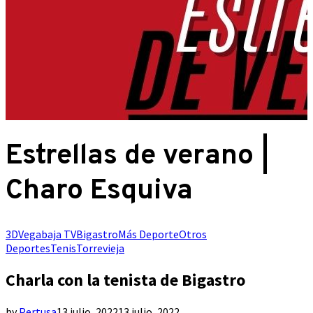
Estrellas de verano |
Charo Esquiva
3DVegabaja TV
Bigastro
Más Deporte
Otros
Deportes
Tenis
Torrevieja
Charla con la tenista de Bigastro
by
Pertusa
13 julio, 2022
13 julio, 2022