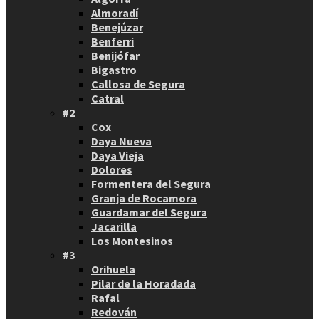
Almoradí
Benejúzar
Benferri
Benijófar
Bigastro
Callosa de Segura
Catral
#2
Cox
Daya Nueva
Daya Vieja
Dolores
Formentera del Segura
Granja de Rocamora
Guardamar del Segura
Jacarilla
Los Montesinos
#3
Orihuela
Pilar de la Horadada
Rafal
Redován