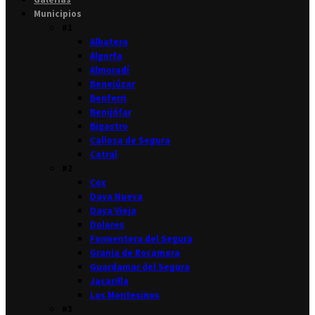
Municipios
#1
Albatera
Algorfa
Almoradí
Benejúzar
Benferri
Benijófar
Bigastro
Callosa de Segura
Catral
#2
Cox
Daya Nueva
Daya Vieja
Dolores
Formentera del Segura
Granja de Rocamora
Guardamar del Segura
Jacarilla
Los Montesinos
#3