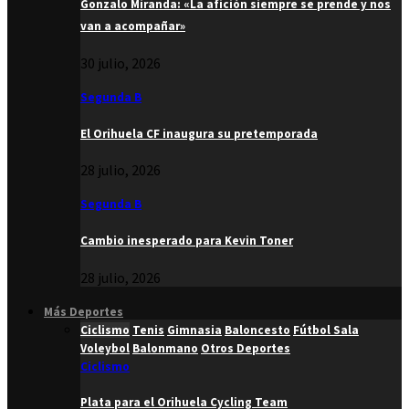
Gonzalo Miranda: «La afición siempre se prende y nos
van a acompañar»
30 julio, 2026
Segunda B
El Orihuela CF inaugura su pretemporada
28 julio, 2026
Segunda B
Cambio inesperado para Kevin Toner
28 julio, 2026
Más Deportes
Ciclismo
Tenis
Gimnasia
Baloncesto
Fútbol Sala
Voleybol
Balonmano
Otros Deportes
Ciclismo
Plata para el Orihuela Cycling Team