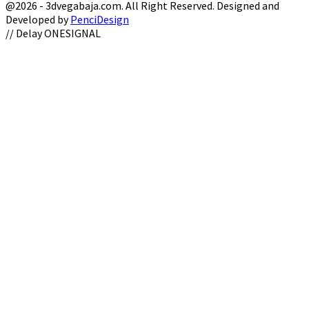
@2026 - 3dvegabaja.com. All Right Reserved. Designed and
Developed by
PenciDesign
Facebook
Twitter
Instagram
Youtube
Email
// Delay ONESIGNAL