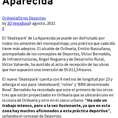
Aparecida
Orihuela
Otros Deportes
by
3D VegaBaja
5 agosto, 2021
0
El ‘Skatepark’ de La Aparecida ya puede ser disfrutado por
todos los amantes del monopatinaje, una práctica que cada día
tiene más adeptos. El alcalde de Orihuela, Emilio Bascuñana,
acompañado de los concejales de Deportes, Víctor Bernabéu,
de Infraestructuras, Ángel Noguera y de Desarrollo Rural,
Víctor Valverde, ha asistido al acto de recepción de las obras
que han supuesto una inversión de 55.011,54 euros.
El nuevo ‘Skatepark’ cuenta con 9 metros de longitud por 23 y
alberga el uso para ‘skateboard’, ‘roller’ y ‘BMX denominado
Bowl’. Bernabéu ha recordado que este el primero de los otros
tres que están proyectados en Orihuela que se ubicarán uno en
la costa de Orihuela y otro en el casco urbano.
“Ha sido un
trabajo intenso, pero a la vez ilusionante, ya que en esta
zona hay muchos aficionados a esta práctica deportiva”
,
señalaba el concejal de Deportes.