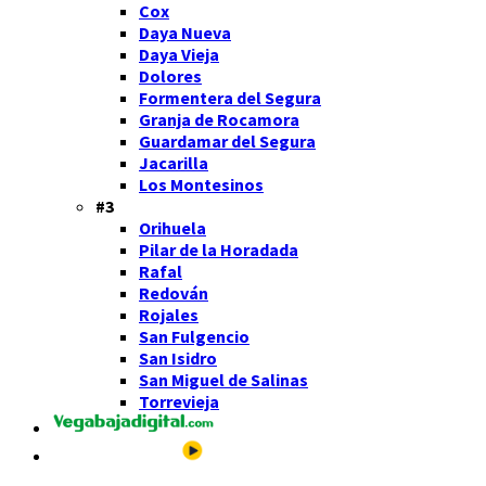
Cox
Daya Nueva
Daya Vieja
Dolores
Formentera del Segura
Granja de Rocamora
Guardamar del Segura
Jacarilla
Los Montesinos
#3
Orihuela
Pilar de la Horadada
Rafal
Redován
Rojales
San Fulgencio
San Isidro
San Miguel de Salinas
Torrevieja