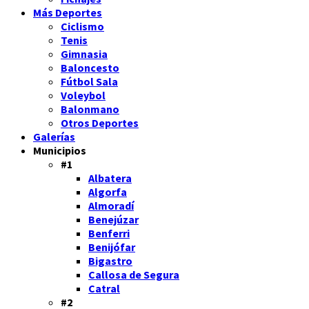
Más Deportes
Ciclismo
Tenis
Gimnasia
Baloncesto
Fútbol Sala
Voleybol
Balonmano
Otros Deportes
Galerías
Municipios
#1
Albatera
Algorfa
Almoradí
Benejúzar
Benferri
Benijófar
Bigastro
Callosa de Segura
Catral
#2