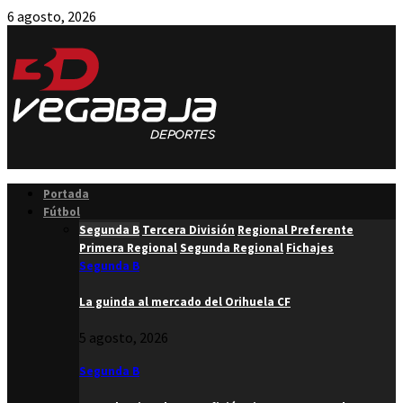
6 agosto, 2026
Facebook
Twitter
Instagram
Youtube
Email
Portada
Fútbol
Segunda B
Tercera División
Regional Preferente
Primera Regional
Segunda Regional
Fichajes
Segunda B
La guinda al mercado del Orihuela CF
5 agosto, 2026
Segunda B