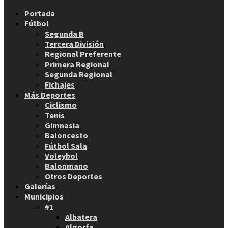
Facebook
Twitter
Instagram
Youtube
Email
Portada
Fútbol
Segunda B
Tercera División
Regional Preferente
Primera Regional
Segunda Regional
Fichajes
Más Deportes
Ciclismo
Tenis
Gimnasia
Baloncesto
Fútbol Sala
Voleybol
Balonmano
Otros Deportes
Galerías
Municipios
#1
Albatera
Algorfa