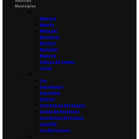
Municipios
#1
Albatera
Algorfa
Almoradí
Benejúzar
Benferri
Benijófar
Bigastro
Callosa de Segura
Catral
#2
Cox
Daya Nueva
Daya Vieja
Dolores
Formentera del Segura
Granja de Rocamora
Guardamar del Segura
Jacarilla
Los Montesinos
#3