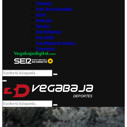
Orihuela
Pilar de la Horadada
Rafal
Redován
Rojales
San Fulgencio
San Isidro
San Miguel de Salinas
Torrevieja
Search
Search
for:
Facebook
Twitter
Instagram
Youtube
Email
Primary
Menu
Search
Search
for: