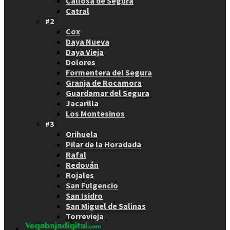
Callosa de Segura
Catral
#2
Cox
Daya Nueva
Daya Vieja
Dolores
Formentera del Segura
Granja de Rocamora
Guardamar del Segura
Jacarilla
Los Montesinos
#3
Orihuela
Pilar de la Horadada
Rafal
Redován
Rojales
San Fulgencio
San Isidro
San Miguel de Salinas
Torrevieja