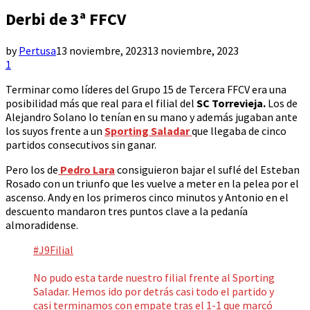
Derbi de 3ª FFCV
by
Pertusa
13 noviembre, 2023
13 noviembre, 2023
1
Terminar como líderes del Grupo 15 de Tercera FFCV era una
posibilidad más que real para el filial del
SC Torrevieja.
Los de
Alejandro Solano lo tenían en su mano y además jugaban ante
los suyos frente a un
Sporting Saladar
que llegaba de cinco
partidos consecutivos sin ganar.
Pero los de
Pedro Lara
consiguieron bajar el suflé del Esteban
Rosado con un triunfo que les vuelve a meter en la pelea por el
ascenso. Andy en los primeros cinco minutos y Antonio en el
descuento mandaron tres puntos clave a la pedanía
almoradidense.
#J9Filial
No pudo esta tarde nuestro filial frente al Sporting
Saladar. Hemos ido por detrás casi todo el partido y
casi terminamos con empate tras el 1-1 que marcó