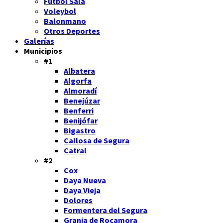
Fútbol Sala
Voleybol
Balonmano
Otros Deportes
Galerías
Municipios
#1
Albatera
Algorfa
Almoradí
Benejúzar
Benferri
Benijófar
Bigastro
Callosa de Segura
Catral
#2
Cox
Daya Nueva
Daya Vieja
Dolores
Formentera del Segura
Granja de Rocamora