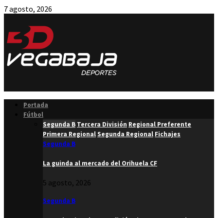
7 agosto, 2026
Facebook
Twitter
Instagram
Youtube
Email
Portada
Fútbol
Segunda B
Tercera División
Regional Preferente
Primera Regional
Segunda Regional
Fichajes
Segunda B
La guinda al mercado del Orihuela CF
5 agosto, 2026
Segunda B