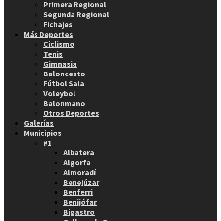
Primera Regional
Segunda Regional
Fichajes
Más Deportes
Ciclismo
Tenis
Gimnasia
Baloncesto
Fútbol Sala
Voleybol
Balonmano
Otros Deportes
Galerías
Municipios
#1
Albatera
Algorfa
Almoradí
Benejúzar
Benferri
Benijófar
Bigastro