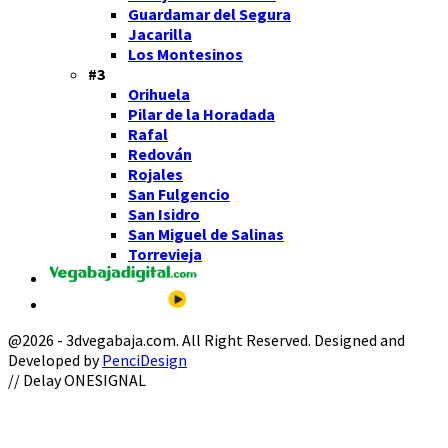
Guardamar del Segura
Jacarilla
Los Montesinos
#3
Orihuela
Pilar de la Horadada
Rafal
Redován
Rojales
San Fulgencio
San Isidro
San Miguel de Salinas
Torrevieja
@2026 - 3dvegabaja.com. All Right Reserved. Designed and
Developed by
PenciDesign
Facebook
Twitter
Instagram
Youtube
Email
// Delay ONESIGNAL