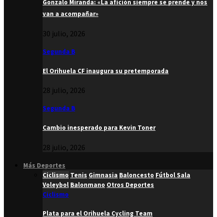
Gonzalo Miranda: «La afición siempre se prende y nos
van a acompañar»
30 julio, 2026
Segunda B
El Orihuela CF inaugura su pretemporada
28 julio, 2026
Segunda B
Cambio inesperado para Kevin Toner
28 julio, 2026
Más Deportes
Ciclismo
Tenis
Gimnasia
Baloncesto
Fútbol Sala
Voleybol
Balonmano
Otros Deportes
Ciclismo
Plata para el Orihuela Cycling Team