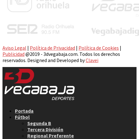
Aviso Legal
|
Política de Privacidad
|
Política de Cookies
|
Publicidad
@2019 - 3dvegabaja.com. Todos los derechos
reservados. Designed and Developed by
Clavei
Facebook
Twitter
Instagram
Youtube
Email
Portada
Fútbol
Segunda B
Tercera División
Regional Preferente