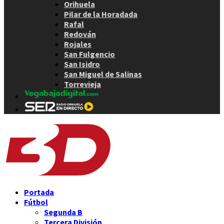
Orihuela
Pilar de la Horadada
Rafal
Redován
Rojales
San Fulgencio
San Isidro
San Miguel de Salinas
Torrevieja
Portada
Fútbol
Segunda B
Tercera División