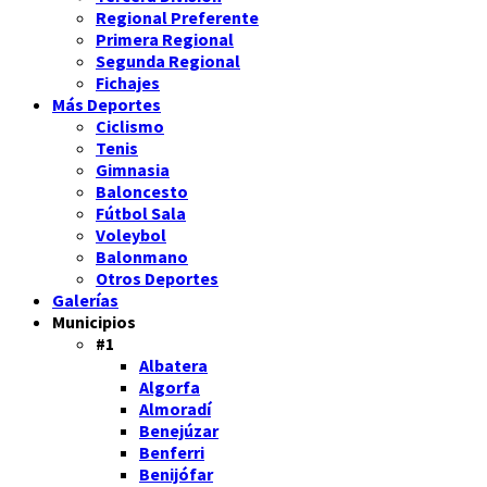
Regional Preferente
Primera Regional
Segunda Regional
Fichajes
Más Deportes
Ciclismo
Tenis
Gimnasia
Baloncesto
Fútbol Sala
Voleybol
Balonmano
Otros Deportes
Galerías
Municipios
#1
Albatera
Algorfa
Almoradí
Benejúzar
Benferri
Benijófar