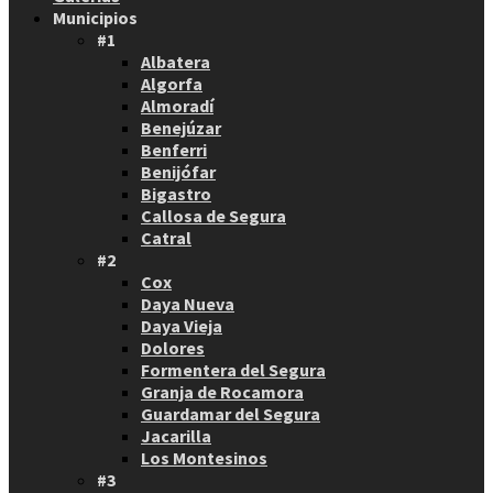
Municipios
#1
Albatera
Algorfa
Almoradí
Benejúzar
Benferri
Benijófar
Bigastro
Callosa de Segura
Catral
#2
Cox
Daya Nueva
Daya Vieja
Dolores
Formentera del Segura
Granja de Rocamora
Guardamar del Segura
Jacarilla
Los Montesinos
#3