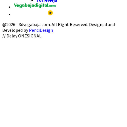
Torrevieja
@2026 - 3dvegabaja.com. All Right Reserved. Designed and
Developed by
PenciDesign
Facebook
Twitter
Instagram
Youtube
Email
// Delay ONESIGNAL