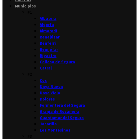
Municipios
#1
Albatera
Algorfa
Almoradí
Benejúzar
Benferri
Benijófar
Bigastro
Callosa de Segura
Catral
#2
Cox
Daya Nueva
Daya Vieja
Dolores
Formentera del Segura
Granja de Rocamora
Guardamar del Segura
Jacarilla
Los Montesinos
#3