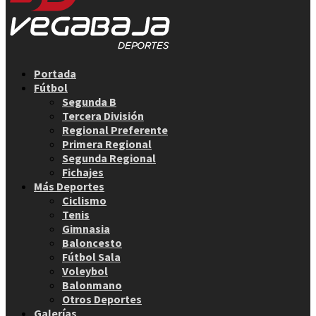
Facebook
Twitter
Instagram
Youtube
Email
Portada
Fútbol
Segunda B
Tercera División
Regional Preferente
Primera Regional
Segunda Regional
Fichajes
Más Deportes
Ciclismo
Tenis
Gimnasia
Baloncesto
Fútbol Sala
Voleybol
Balonmano
Otros Deportes
Galerías