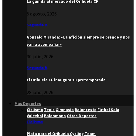
La guinda al mercado del Orihuela CF
5 agosto, 2026
Segunda B
Gonzalo Miranda: «La afición siempre se prende y nos
van a acompañar»
30 julio, 2026
Segunda B
El Orihuela CF inaugura su pretemporada
28 julio, 2026
Más Deportes
Ciclismo
Tenis
Gimnasia
Baloncesto
Fútbol Sala
Voleybol
Balonmano
Otros Deportes
Ciclismo
Plata para el Orihuela Cycling Team