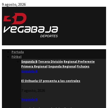
9 agosto, 2026
Facebook
Twitter
Instagram
Youtube
Email
Portada
Fútbol
Segunda B
Tercera División
Regional Preferente
Primera Regional
Segunda Regional
Fichajes
Segunda B
El Orihuela CF presenta a los centrales
7 agosto, 2026
Segunda B