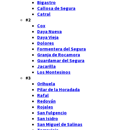
Bigastro
Callosa de Segura
Catral
#2
Cox
Daya Nueva
Daya Vieja
Dolores
Formentera del Segura
Granja de Rocamora
Guardamar del Segura
Jacarilla
Los Montesinos
#3
Orihuela
Pilar de la Horadada
Rafal
Redován
Rojales
San Fulgencio
San Isidro
San Miguel de Salinas