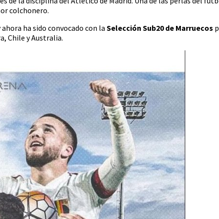
 de la disciplina del Atlético de Madrid. Una de las perlas del fútb
nor colchonero.
 y ahora ha sido convocado con la
Selección Sub20 de Marruecos
p
, Chile y Australia.