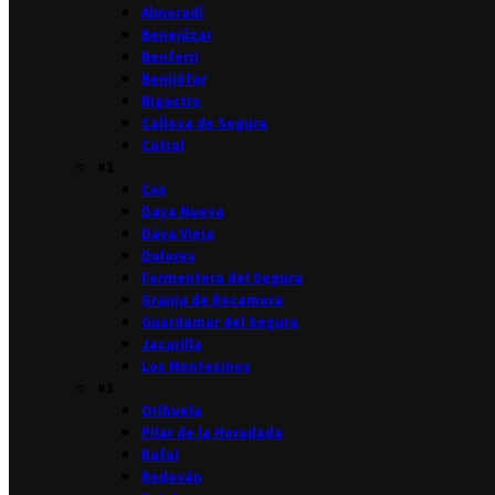
Almoradí
Benejúzar
Benferri
Benijófar
Bigastro
Callosa de Segura
Catral
#2
Cox
Daya Nueva
Daya Vieja
Dolores
Formentera del Segura
Granja de Rocamora
Guardamar del Segura
Jacarilla
Los Montesinos
#3
Orihuela
Pilar de la Horadada
Rafal
Redován