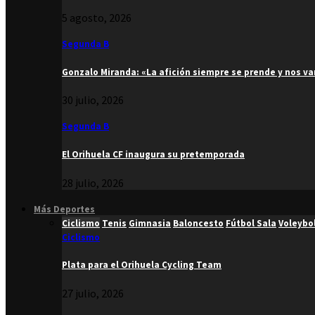
5 agosto, 2026
Segunda B
Gonzalo Miranda: «La afición siempre se prende y nos v
30 julio, 2026
Segunda B
El Orihuela CF inaugura su pretemporada
28 julio, 2026
Más Deportes
Ciclismo
Tenis
Gimnasia
Baloncesto
Fútbol Sala
Voleybo
Ciclismo
Plata para el Orihuela Cycling Team
27 julio, 2026