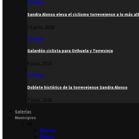
Ciclismo
Sandra Alonso eleva el ciclismo torrevejense a lo más al
14 julio, 2026
Ciclismo
Galardón ciclista para Orihuela y Torrevieja
8 julio, 2026
Ciclismo
Doblete histórico de la torrevejense Sandra Alonso
7 julio, 2026
Galerías
Municipios
#1
Albatera
Algorfa