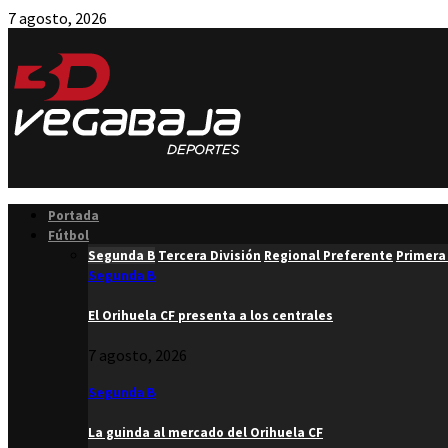
7 agosto, 2026
Facebook
Twitter
Instagram
Youtube
Email
Portada
Fútbol
Segunda B
Tercera División
Regional Preferente
Primera
Segunda B
El Orihuela CF presenta a los centrales
7 agosto, 2026
Segunda B
La guinda al mercado del Orihuela CF