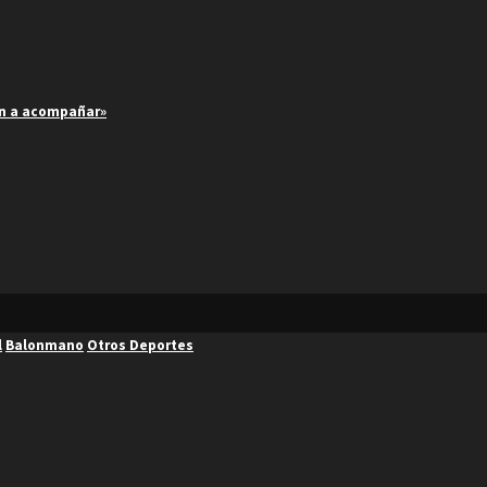
an a acompañar»
l
Balonmano
Otros Deportes