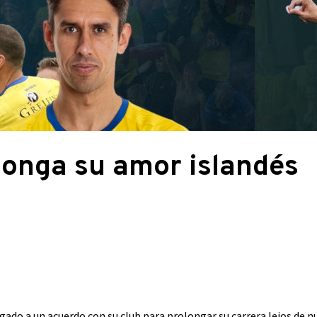
olonga su amor islandés
gado a un acuerdo con su club para prolongar su carrera lejos de nu