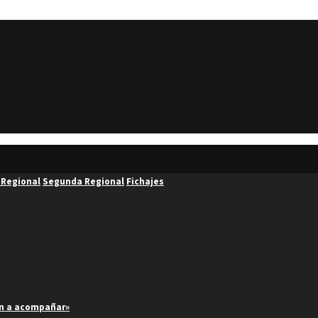
 Regional
Segunda Regional
Fichajes
an a acompañar»