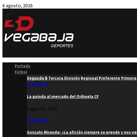
6 agosto, 2026
Facebook
Twitter
Instagram
Youtube
Email
Portada
Fútbol
Segunda B
Tercera División
Regional Preferente
Primera
Segunda B
La guinda al mercado del Orihuela CF
5 agosto, 2026
Segunda B
Gonzalo Miranda: «La afición siempre se prende y nos v