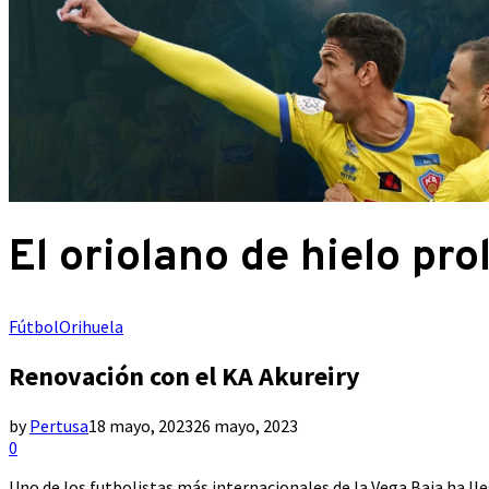
El oriolano de hielo pr
Fútbol
Orihuela
Renovación con el KA Akureiry
by
Pertusa
18 mayo, 2023
26 mayo, 2023
0
Uno de los futbolistas más internacionales de la Vega Baja ha lle