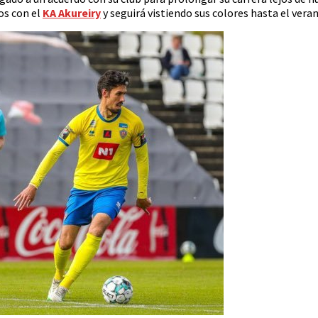
os con el
KA Akureiry
y seguirá vistiendo sus colores hasta el vera