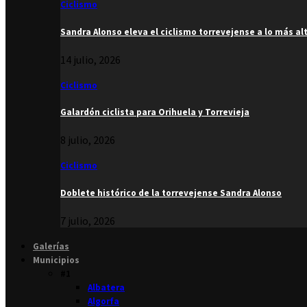
Ciclismo
Sandra Alonso eleva el ciclismo torrevejense a lo más al
14 julio, 2026
Ciclismo
Galardón ciclista para Orihuela y Torrevieja
8 julio, 2026
Ciclismo
Doblete histórico de la torrevejense Sandra Alonso
7 julio, 2026
Galerías
Municipios
#1
Albatera
Algorfa