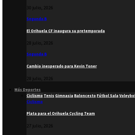
30 julio, 2026
Segunda B
El Orihuela CF inaugura su pretemporada
28 julio, 2026
Segunda B
Cambio inesperado para Kevin Toner
28 julio, 2026
Más Deportes
Ciclismo
Tenis
Gimnasia
Baloncesto
Fútbol Sala
Voleybo
Ciclismo
Plata para el Orihuela Cycling Team
27 julio, 2026