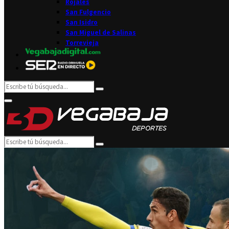
Rojales
San Fulgencio
San Isidro
San Miguel de Salinas
Torrevieja
Search
Search
for:
Facebook
Twitter
Instagram
Youtube
Email
Primary
Menu
Search
Search
for: