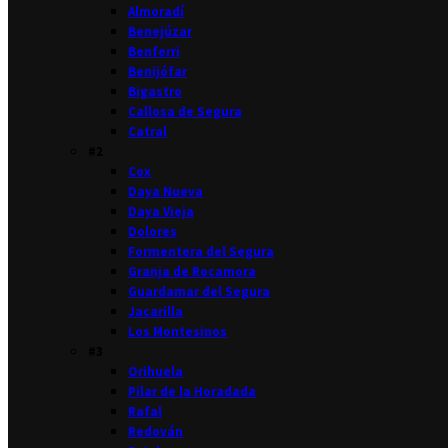
Almoradí
Benejúzar
Benferri
Benijófar
Bigastro
Callosa de Segura
Catral
#2
Cox
Daya Nueva
Daya Vieja
Dolores
Formentera del Segura
Granja de Rocamora
Guardamar del Segura
Jacarilla
Los Montesinos
#3
Orihuela
Pilar de la Horadada
Rafal
Redován