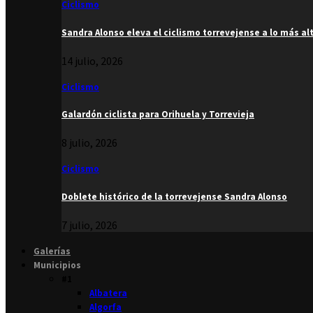
Ciclismo
Sandra Alonso eleva el ciclismo torrevejense a lo más al
14 julio, 2026
Ciclismo
Galardón ciclista para Orihuela y Torrevieja
8 julio, 2026
Ciclismo
Doblete histórico de la torrevejense Sandra Alonso
7 julio, 2026
Galerías
Municipios
#1
Albatera
Algorfa