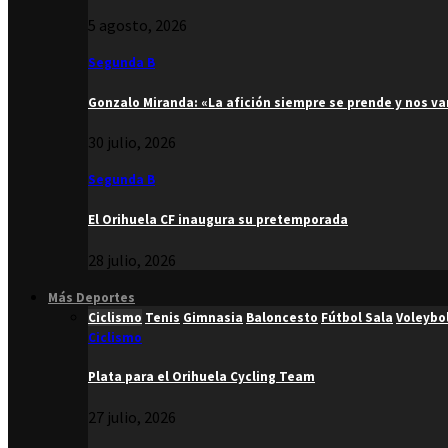
5 agosto, 2026
Segunda B
Gonzalo Miranda: «La afición siempre se prende y nos v
30 julio, 2026
Segunda B
El Orihuela CF inaugura su pretemporada
28 julio, 2026
Más Deportes
Ciclismo
Tenis
Gimnasia
Baloncesto
Fútbol Sala
Voleybo
Ciclismo
Plata para el Orihuela Cycling Team
27 julio, 2026