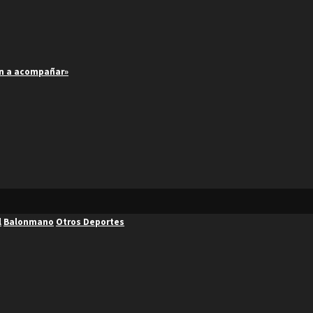
an a acompañar»
l
Balonmano
Otros Deportes