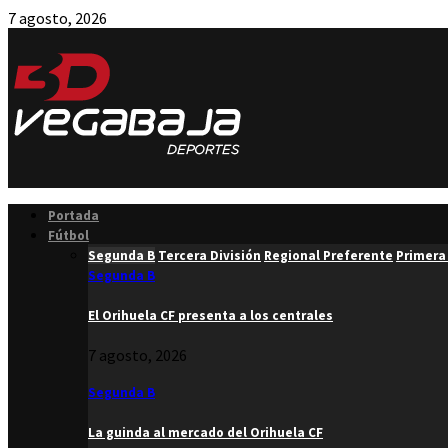
7 agosto, 2026
Facebook
Twitter
Instagram
Youtube
Email
Portada
Fútbol
Segunda B
Tercera División
Regional Preferente
Primera
Segunda B
El Orihuela CF presenta a los centrales
7 agosto, 2026
Segunda B
La guinda al mercado del Orihuela CF