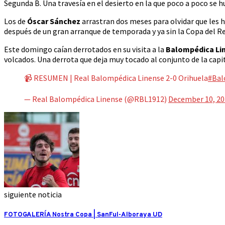
Segunda B. Una travesía en el desierto en la que poco a poco se 
Los de
Óscar Sánchez
arrastran dos meses para olvidar que les 
después de un gran arranque de temporada y ya sin la Copa del R
Este domingo caían derrotados en su visita a la
Balompédica Li
volcados. Una derrota que deja muy tocado al conjunto de la capit
📹 RESUMEN | Real Balompédica Linense 2-0 Orihuela
#Bal
— Real Balompédica Linense (@RBL1912)
December 10, 20
siguiente noticia
FOTOGALERÍA Nostra Copa | SanFul-Alboraya UD