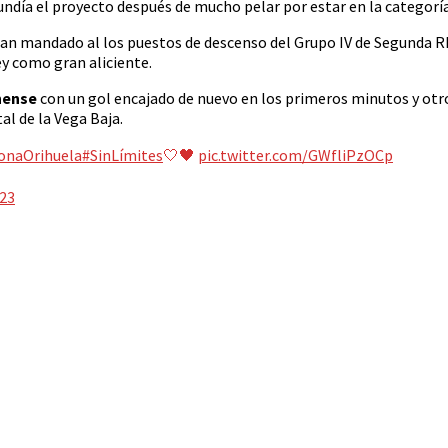
hundía el proyecto después de mucho pelar por estar en la categoría
han mandado al los puestos de descenso del Grupo IV de Segunda RF
ey como gran aliciente.
nense
con un gol encajado de nuevo en los primeros minutos y otro 
al de la Vega Baja.
onaOrihuela
#SinLímites
🤍🖤
pic.twitter.com/GWfliPzOCp
23