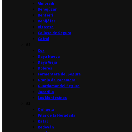
Almoradí
Benejúzar
Benferri
Benijófar
Bigastro
Callosa de Segura
Catral
#2
Cox
Daya Nueva
Daya Vieja
Dolores
Formentera del Segura
Granja de Rocamora
Guardamar del Segura
Jacarilla
Los Montesinos
#3
Orihuela
Pilar de la Horadada
Rafal
Redován