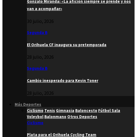
Gonzalo Miranda: «La afición siempre se prende y nos
van a acompañar»
30 julio, 2026
Segunda B
El Orihuela CF inaugura su pretemporada
28 julio, 2026
Segunda B
Cambio inesperado para Kevin Toner
28 julio, 2026
Más Deportes
Ciclismo
Tenis
Gimnasia
Baloncesto
Fútbol Sala
Voleybol
Balonmano
Otros Deportes
Ciclismo
Plata para el Orihuela Cycling Team