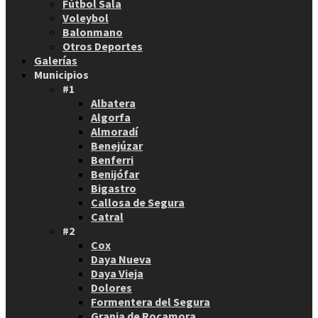
Fútbol Sala
Voleybol
Balonmano
Otros Deportes
Galerías
Municipios
#1
Albatera
Algorfa
Almoradí
Benejúzar
Benferri
Benijófar
Bigastro
Callosa de Segura
Catral
#2
Cox
Daya Nueva
Daya Vieja
Dolores
Formentera del Segura
Granja de Rocamora