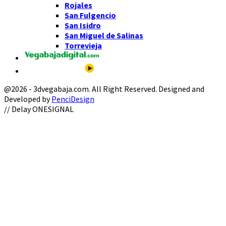
Rojales
San Fulgencio
San Isidro
San Miguel de Salinas
Torrevieja
@2026 - 3dvegabaja.com. All Right Reserved. Designed and
Developed by
PenciDesign
Facebook
Twitter
Instagram
Youtube
Email
// Delay ONESIGNAL