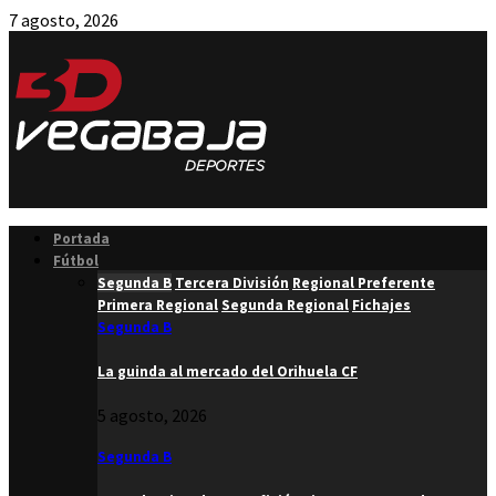
7 agosto, 2026
Facebook
Twitter
Instagram
Youtube
Email
Portada
Fútbol
Segunda B
Tercera División
Regional Preferente
Primera Regional
Segunda Regional
Fichajes
Segunda B
La guinda al mercado del Orihuela CF
5 agosto, 2026
Segunda B