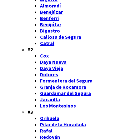
Almoradí
Benejúzar
Benferri
Benijófar
Bigastro
Callosa de Segura
Catral
#2
Cox
Daya Nueva
Daya Vieja
Dolores
Formentera del Segura
Granja de Rocamora
Guardamar del Segura
Jacarilla
Los Montesinos
#3
Orihuela
Pilar de la Horadada
Rafal
Redován