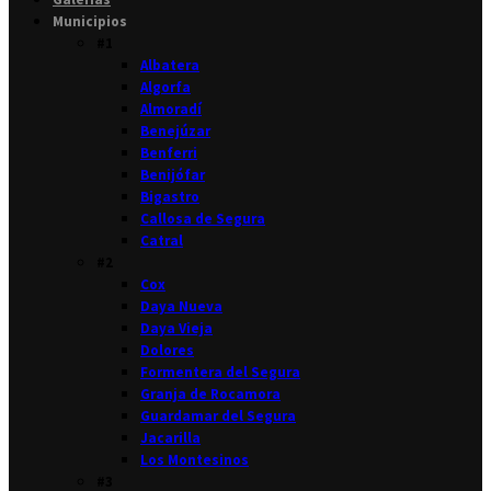
Municipios
#1
Albatera
Algorfa
Almoradí
Benejúzar
Benferri
Benijófar
Bigastro
Callosa de Segura
Catral
#2
Cox
Daya Nueva
Daya Vieja
Dolores
Formentera del Segura
Granja de Rocamora
Guardamar del Segura
Jacarilla
Los Montesinos
#3