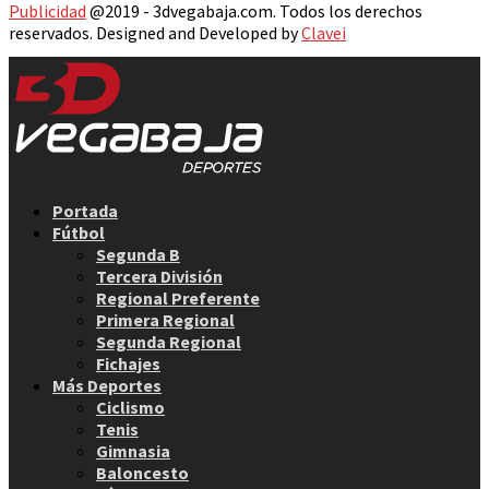
Publicidad
@2019 - 3dvegabaja.com. Todos los derechos
reservados. Designed and Developed by
Clavei
Facebook
Twitter
Instagram
Youtube
Email
Portada
Fútbol
Segunda B
Tercera División
Regional Preferente
Primera Regional
Segunda Regional
Fichajes
Más Deportes
Ciclismo
Tenis
Gimnasia
Baloncesto