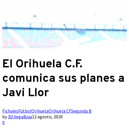
El Orihuela C.F.
comunica sus planes a
Javi Llor
Fichajes
Fútbol
Orihuela
Orihuela CF
Segunda B
by
3D VegaBaja
12 agosto, 2020
0