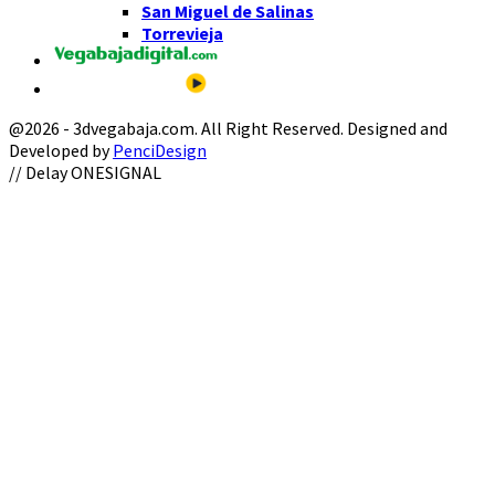
San Miguel de Salinas
Torrevieja
@2026 - 3dvegabaja.com. All Right Reserved. Designed and
Developed by
PenciDesign
Facebook
Twitter
Instagram
Youtube
Email
// Delay ONESIGNAL