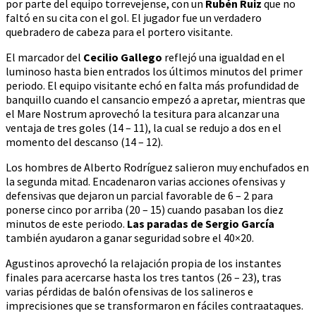
por parte del equipo torrevejense, con un
Rubén Ruiz
que no
faltó en su cita con el gol. El jugador fue un verdadero
quebradero de cabeza para el portero visitante.
El marcador del
Cecilio Gallego
reflejó una igualdad en el
luminoso hasta bien entrados los últimos minutos del primer
periodo. El equipo visitante echó en falta más profundidad de
banquillo cuando el cansancio empezó a apretar, mientras que
el Mare Nostrum aprovechó la tesitura para alcanzar una
ventaja de tres goles (14 – 11), la cual se redujo a dos en el
momento del descanso (14 – 12).
Los hombres de Alberto Rodríguez salieron muy enchufados en
la segunda mitad. Encadenaron varias acciones ofensivas y
defensivas que dejaron un parcial favorable de 6 – 2 para
ponerse cinco por arriba (20 – 15) cuando pasaban los diez
minutos de este periodo.
Las paradas de Sergio García
también ayudaron a ganar seguridad sobre el 40×20.
Agustinos aprovechó la relajación propia de los instantes
finales para acercarse hasta los tres tantos (26 – 23), tras
varias pérdidas de balón ofensivas de los salineros e
imprecisiones que se transformaron en fáciles contraataques.