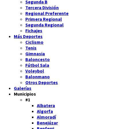
Segunda B
Tercera División
Regional Preferente
Primera Regional
Segunda Regional
Fichajes
Más Deportes
Ciclismo
Tenis
Gimnasia
Baloncesto
Fútbol Sala
Voleybol
Balonmano
Otros Deportes
Galerías
Municipios
#1
Albatera
Algorfa
Almoradí
Benejúzar
Benferri