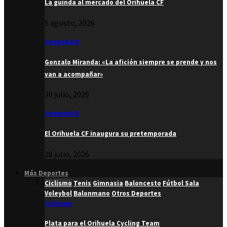
La guinda al mercado del Orihuela CF
5 agosto, 2026
Segunda B
Gonzalo Miranda: «La afición siempre se prende y nos
van a acompañar»
30 julio, 2026
Segunda B
El Orihuela CF inaugura su pretemporada
28 julio, 2026
Más Deportes
Ciclismo
Tenis
Gimnasia
Baloncesto
Fútbol Sala
Voleybol
Balonmano
Otros Deportes
Ciclismo
Plata para el Orihuela Cycling Team