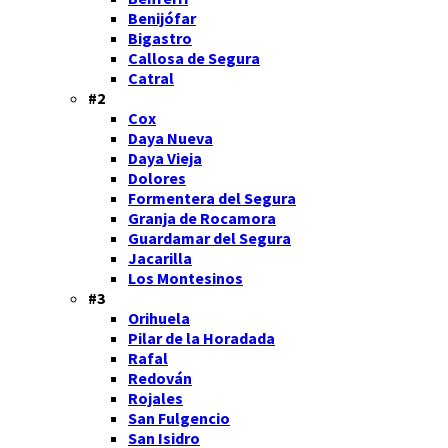
Benijófar
Bigastro
Callosa de Segura
Catral
#2
Cox
Daya Nueva
Daya Vieja
Dolores
Formentera del Segura
Granja de Rocamora
Guardamar del Segura
Jacarilla
Los Montesinos
#3
Orihuela
Pilar de la Horadada
Rafal
Redován
Rojales
San Fulgencio
San Isidro