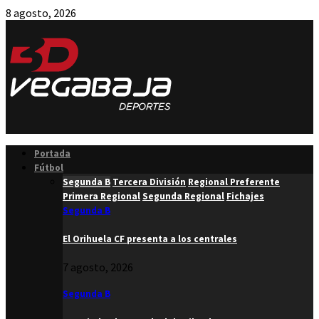
8 agosto, 2026
Facebook
Twitter
Instagram
Youtube
Email
Portada
Fútbol
Segunda B
Tercera División
Regional Preferente
Primera Regional
Segunda Regional
Fichajes
Segunda B
El Orihuela CF presenta a los centrales
7 agosto, 2026
Segunda B