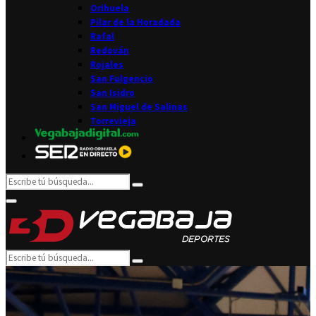
Orihuela
Pilar de la Horadada
Rafal
Redován
Rojales
San Fulgencio
San Isidro
San Miguel de Salinas
Torrevieja
Search
Search
for:
Facebook
Twitter
Instagram
Youtube
Email
Primary
Menu
Search
Search
for: