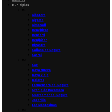
Municipios
#1
Albatera
Algorfa
Almoradí
Benejúzar
Benferri
Benijófar
Bigastro
Callosa de Segura
Catral
#2
Cox
Daya Nueva
Daya Vieja
Dolores
Formentera del Segura
Granja de Rocamora
Guardamar del Segura
Jacarilla
Los Montesinos
#3