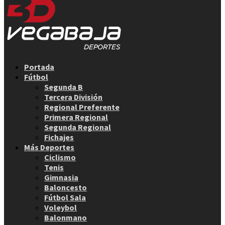
Facebook
Twitter
Instagram
Youtube
Email
Portada
Fútbol
Segunda B
Tercera División
Regional Preferente
Primera Regional
Segunda Regional
Fichajes
Más Deportes
Ciclismo
Tenis
Gimnasia
Baloncesto
Fútbol Sala
Voleybol
Balonmano