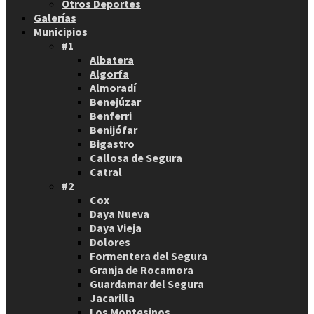
Otros Deportes
Galerías
Municipios
#1
Albatera
Algorfa
Almoradí
Benejúzar
Benferri
Benijófar
Bigastro
Callosa de Segura
Catral
#2
Cox
Daya Nueva
Daya Vieja
Dolores
Formentera del Segura
Granja de Rocamora
Guardamar del Segura
Jacarilla
Los Montesinos