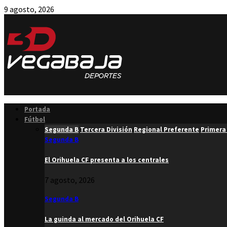
9 agosto, 2026
Facebook
Twitter
Instagram
Youtube
Email
Portada
Fútbol
Segunda B
Tercera División
Regional Preferente
Primera
Segunda B
El Orihuela CF presenta a los centrales
7 agosto, 2026
Segunda B
La guinda al mercado del Orihuela CF