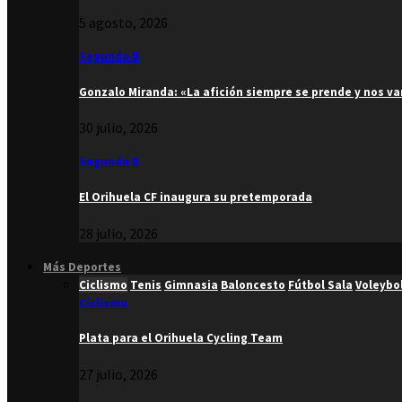
5 agosto, 2026
Segunda B
Gonzalo Miranda: «La afición siempre se prende y nos v
30 julio, 2026
Segunda B
El Orihuela CF inaugura su pretemporada
28 julio, 2026
Más Deportes
Ciclismo
Tenis
Gimnasia
Baloncesto
Fútbol Sala
Voleybo
Ciclismo
Plata para el Orihuela Cycling Team
27 julio, 2026