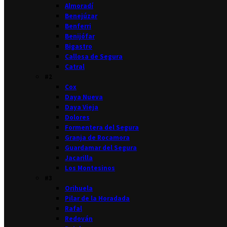
Almoradí
Benejúzar
Benferri
Benijófar
Bigastro
Callosa de Segura
Catral
#2
Cox
Daya Nueva
Daya Vieja
Dolores
Formentera del Segura
Granja de Rocamora
Guardamar del Segura
Jacarilla
Los Montesinos
#3
Orihuela
Pilar de la Horadada
Rafal
Redován