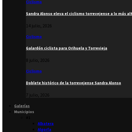
Ciclismo
Sandra Alonso eleva el ciclismo torrevejense a lo más al
14 julio, 2026
Ciclismo
Galardón ciclista para Orihuela y Torrevieja
8 julio, 2026
Ciclismo
Doblete histórico de la torrevejense Sandra Alonso
7 julio, 2026
Galerías
Municipios
#1
Albatera
Algorfa