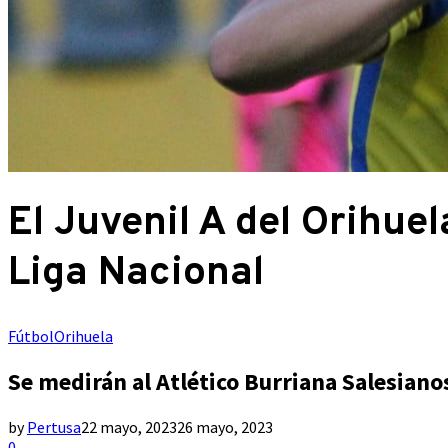
El Juvenil A del Orihue
Liga Nacional
Fútbol
Orihuela
Se medirán al Atlético Burriana Salesiano
by
Pertusa
22 mayo, 2023
26 mayo, 2023
0