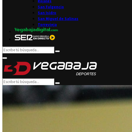
Rojales
San Fulgencio
San Isidro
San Miguel de Salinas
Torrevieja
Search
Search
for:
Facebook
Twitter
Instagram
Youtube
Email
Primary
Menu
Search
Search
for: