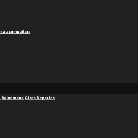
an a acompañar»
l
Balonmano
Otros Deportes