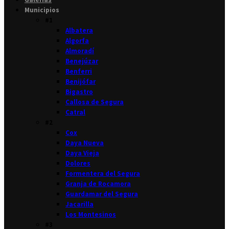
Municipios
#1
Albatera
Algorfa
Almoradí
Benejúzar
Benferri
Benijófar
Bigastro
Callosa de Segura
Catral
#2
Cox
Daya Nueva
Daya Vieja
Dolores
Formentera del Segura
Granja de Rocamora
Guardamar del Segura
Jacarilla
Los Montesinos
#3