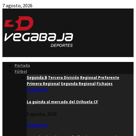
7 agosto, 2026
Facebook
Twitter
Instagram
Youtube
Email
Portada
Fútbol
Segunda B
Tercera División
Regional Preferente
Primera Regional
Segunda Regional
Fichajes
Segunda B
La guinda al mercado del Orihuela CF
5 agosto, 2026
Segunda B