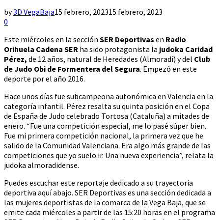
by
3D VegaBaja
15 febrero, 2023
15 febrero, 2023
0
Este miércoles en la sección
SER Deportivas
en
Radio
Orihuela Cadena SER
ha sido protagonista la
judoka Caridad
Pérez,
de 12 años, natural de Heredades (Almoradí) y del
Club
de Judo Obi de Formentera del Segura
. Empezó en este
deporte por el año 2016.
Hace unos días fue subcampeona autonómica en Valencia en la
categoría infantil. Pérez resalta su quinta posición en el Copa
de España de Judo celebrado Tortosa (Cataluña) a mitades de
enero. “Fue una competición especial, me lo pasé súper bien.
Fue mi primera competición nacional, la primera vez que he
salido de la Comunidad Valenciana. Era algo más grande de las
competiciones que yo suelo ir. Una nueva experiencia”, relata la
judoka almoradidense.
Puedes escuchar este reportaje dedicado a su trayectoria
deportiva aquí abajo. SER Deportivas es una sección dedicada a
las mujeres deportistas de la comarca de la Vega Baja, que se
emite cada miércoles a partir de las 15:20 horas en el programa