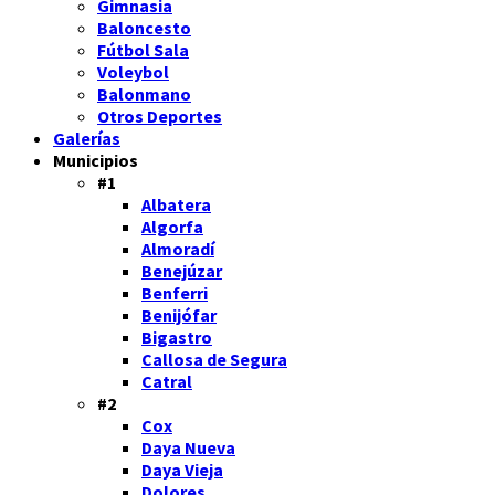
Gimnasia
Baloncesto
Fútbol Sala
Voleybol
Balonmano
Otros Deportes
Galerías
Municipios
#1
Albatera
Algorfa
Almoradí
Benejúzar
Benferri
Benijófar
Bigastro
Callosa de Segura
Catral
#2
Cox
Daya Nueva
Daya Vieja
Dolores