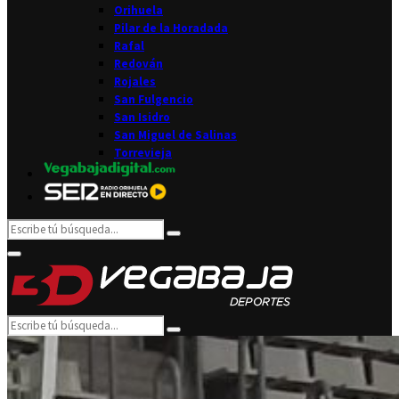
Orihuela
Pilar de la Horadada
Rafal
Redován
Rojales
San Fulgencio
San Isidro
San Miguel de Salinas
Torrevieja
Search
Search
for:
Facebook
Twitter
Instagram
Youtube
Email
Primary
Menu
Search
Search
for: