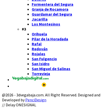
Formentera del Segura
Granja de Rocamora
Guardamar del Segura
Jacarilla
Los Montesinos
#3
Orihuela
Pilar de la Horadada
Rafal
Redován
Rojales
San Fulgencio
San Isidro
San Miguel de Salinas
Torrevieja
@2026 - 3dvegabaja.com. All Right Reserved. Designed and
Developed by
PenciDesign
Facebook
Twitter
Instagram
Youtube
Email
// Delay ONESIGNAL