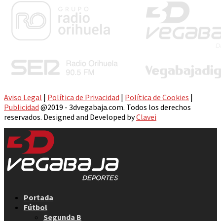
Aviso Legal
|
Política de Privacidad
|
Política de Cookies
|
Publicidad
@2019 - 3dvegabaja.com. Todos los derechos
reservados. Designed and Developed by
Clavei
Facebook
Twitter
Instagram
Youtube
Email
Portada
Fútbol
Segunda B