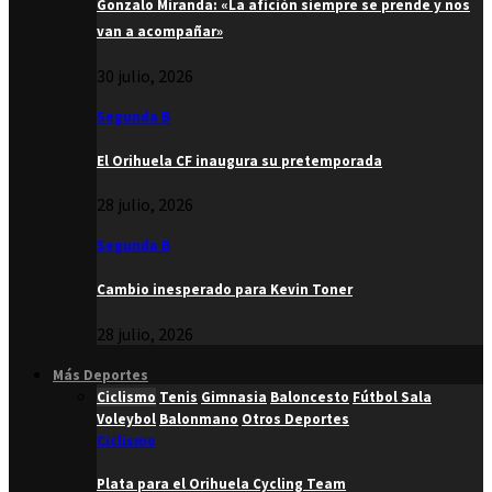
Gonzalo Miranda: «La afición siempre se prende y nos
van a acompañar»
30 julio, 2026
Segunda B
El Orihuela CF inaugura su pretemporada
28 julio, 2026
Segunda B
Cambio inesperado para Kevin Toner
28 julio, 2026
Más Deportes
Ciclismo
Tenis
Gimnasia
Baloncesto
Fútbol Sala
Voleybol
Balonmano
Otros Deportes
Ciclismo
Plata para el Orihuela Cycling Team