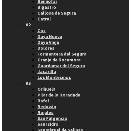
Benijófar
Bigastro
Callosa de Segura
Catral
#2
Cox
Daya Nueva
Daya Vieja
Dolores
Formentera del Segura
Granja de Rocamora
Guardamar del Segura
Jacarilla
Los Montesinos
#3
Orihuela
Pilar de la Horadada
Rafal
Redován
Rojales
San Fulgencio
San Isidro
San Miguel de Salinas