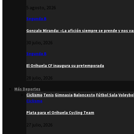
5 agosto, 2026
Segunda B
Gonzalo Miranda: «La afición siempre se prende y nos v
30 julio, 2026
Segunda B
El Orihuela CF inaugura su pretemporada
28 julio, 2026
Más Deportes
Ciclismo
Tenis
Gimnasia
Baloncesto
Fútbol Sala
Voleybo
Ciclismo
Plata para el Orihuela Cycling Team
27 julio, 2026