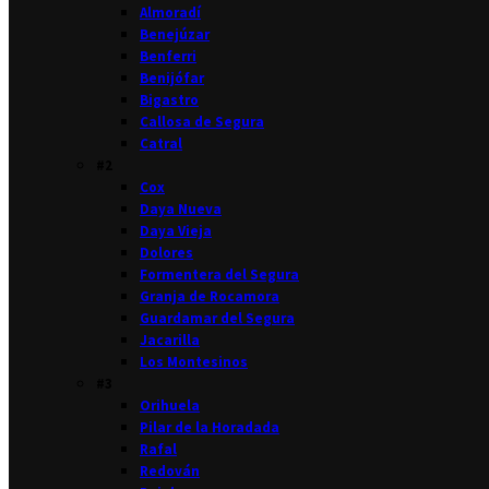
Almoradí
Benejúzar
Benferri
Benijófar
Bigastro
Callosa de Segura
Catral
#2
Cox
Daya Nueva
Daya Vieja
Dolores
Formentera del Segura
Granja de Rocamora
Guardamar del Segura
Jacarilla
Los Montesinos
#3
Orihuela
Pilar de la Horadada
Rafal
Redován