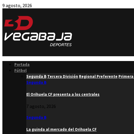
9 agosto, 2026
Facebook
Twitter
Instagram
Youtube
Email
Portada
Fútbol
Segunda B
Tercera División
Regional Preferente
Primera
Segunda B
El Orihuela CF presenta a los centrales
7 agosto, 2026
Segunda B
La guinda al mercado del Orihuela CF