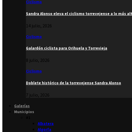
Ciclismo
Sandra Alonso eleva el ciclismo torrevejense a lo más al
14 julio, 2026
Ciclismo
Galardón ciclista para Orihuela y Torrevieja
8 julio, 2026
Ciclismo
Doblete histórico de la torrevejense Sandra Alonso
7 julio, 2026
Galerías
Municipios
#1
Albatera
Algorfa