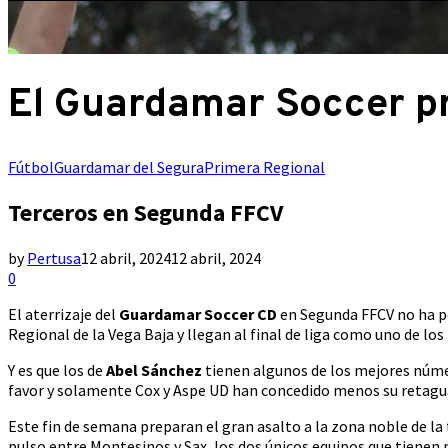
El Guardamar Soccer pr
Fútbol
Guardamar del Segura
Primera Regional
Terceros en Segunda FFCV
by
Pertusa
12 abril, 2024
12 abril, 2024
0
El aterrizaje del
Guardamar Soccer CD
en Segunda FFCV no ha po
Regional de la Vega Baja y llegan al final de liga como uno de los
Y es que los de
Abel Sánchez
tienen algunos de los mejores númer
favor y solamente Cox y Aspe UD han concedido menos su retagu
Este fin de semana preparan el gran asalto a la zona noble de la
pulso entre Montesinos y Sax, los dos únicos equipos que tienen 