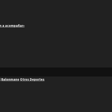
an a acompañar»
l
Balonmano
Otros Deportes