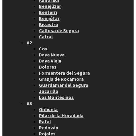
Almoradí
Benejúzar
Benferri
Benijófar
Bigastro
Callosa de Segura
Catral
#2
Cox
Daya Nueva
Daya Vieja
Dolores
Formentera del Segura
Granja de Rocamora
Guardamar del Segura
Jacarilla
Los Montesinos
#3
Orihuela
Pilar de la Horadada
Rafal
Redován
Rojales