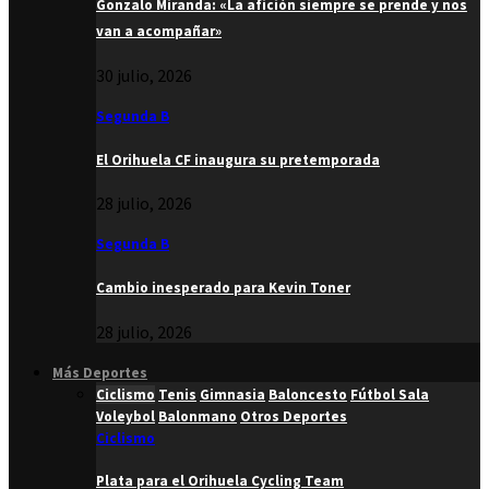
Gonzalo Miranda: «La afición siempre se prende y nos
van a acompañar»
30 julio, 2026
Segunda B
El Orihuela CF inaugura su pretemporada
28 julio, 2026
Segunda B
Cambio inesperado para Kevin Toner
28 julio, 2026
Más Deportes
Ciclismo
Tenis
Gimnasia
Baloncesto
Fútbol Sala
Voleybol
Balonmano
Otros Deportes
Ciclismo
Plata para el Orihuela Cycling Team