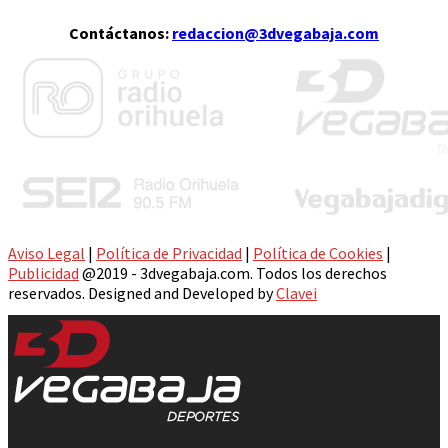
Contáctanos:
redaccion@3dvegabaja.com
Aviso Legal
|
Política de Privacidad
|
Política de Cookies
|
Publicidad
@2019 - 3dvegabaja.com. Todos los derechos
reservados. Designed and Developed by
Clavei
Facebook
Twitter
Instagram
Youtube
Email