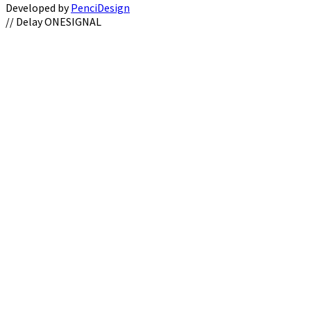
Developed by
PenciDesign
Facebook
Twitter
Instagram
Youtube
Email
// Delay ONESIGNAL