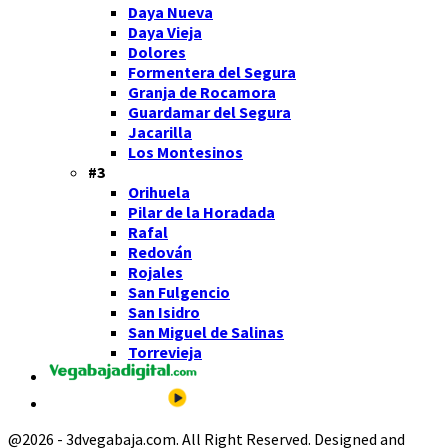
Daya Nueva
Daya Vieja
Dolores
Formentera del Segura
Granja de Rocamora
Guardamar del Segura
Jacarilla
Los Montesinos
#3
Orihuela
Pilar de la Horadada
Rafal
Redován
Rojales
San Fulgencio
San Isidro
San Miguel de Salinas
Torrevieja
@2026 - 3dvegabaja.com. All Right Reserved. Designed and