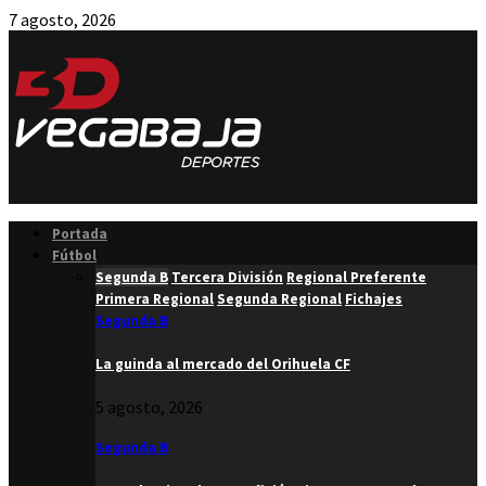
7 agosto, 2026
Facebook
Twitter
Instagram
Youtube
Email
Portada
Fútbol
Segunda B
Tercera División
Regional Preferente
Primera Regional
Segunda Regional
Fichajes
Segunda B
La guinda al mercado del Orihuela CF
5 agosto, 2026
Segunda B