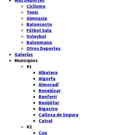
Más Deportes
Ciclismo
Tenis
Gimnasia
Baloncesto
Fútbol Sala
Voleybol
Balonmano
Otros Deportes
Galerías
Municipios
#1
Albatera
Algorfa
Almoradí
Benejúzar
Benferri
Benijófar
Bigastro
Callosa de Segura
Catral
#2
Cox