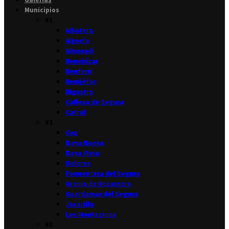
Municipios
#1
Albatera
Algorfa
Almoradí
Benejúzar
Benferri
Benijófar
Bigastro
Callosa de Segura
Catral
#2
Cox
Daya Nueva
Daya Vieja
Dolores
Formentera del Segura
Granja de Rocamora
Guardamar del Segura
Jacarilla
Los Montesinos
#3