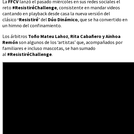
La
FFCV
lanzó el pasado miércoles en sus redes sociales el
reto
#ResistiréChallenge
, consistente en mandar videos
cantando en playback desde casa la nueva versión del
clásico
‘Resistiré’
del
Dúo Dinámico
, que se ha convertido en
un himno del confinamiento.
Los árbitros
Toño Mateu Lahoz
,
Rita Cabañero y Ainhoa
Remón
son algunos de los ‘artistas’ que, acompañados por
familiares e incluso mascotas, se han sumado
al
#ResistiréChallenge
.