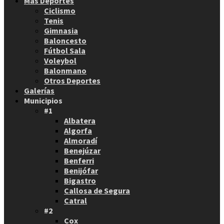
Más Deportes
Ciclismo
Tenis
Gimnasia
Baloncesto
Fútbol Sala
Voleybol
Balonmano
Otros Deportes
Galerías
Municipios
#1
Albatera
Algorfa
Almoradí
Benejúzar
Benferri
Benijófar
Bigastro
Callosa de Segura
Catral
#2
Cox