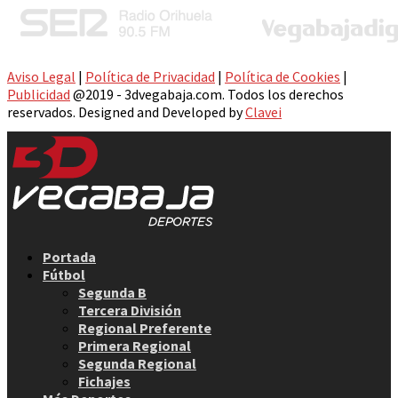
Aviso Legal
|
Política de Privacidad
|
Política de Cookies
|
Publicidad
@2019 - 3dvegabaja.com. Todos los derechos
reservados. Designed and Developed by
Clavei
Facebook
Twitter
Instagram
Youtube
Email
Portada
Fútbol
Segunda B
Tercera División
Regional Preferente
Primera Regional
Segunda Regional
Fichajes