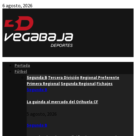
6 agosto, 2026
Facebook
Twitter
Instagram
Youtube
Email
Portada
Fútbol
Segunda B
Tercera División
Regional Preferente
Primera Regional
Segunda Regional
Fichajes
Segunda B
La guinda al mercado del Orihuela CF
5 agosto, 2026
Segunda B