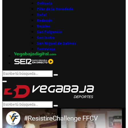
Orihuela
Pilar de la Horadada
Rafal
Redován
Rojales
San Fulgencio
San Isidro
San Miguel de Salinas
Torrevieja
Search
Search
for:
Facebook
Twitter
Instagram
Youtube
Email
Primary
Menu
Search
Search
for: