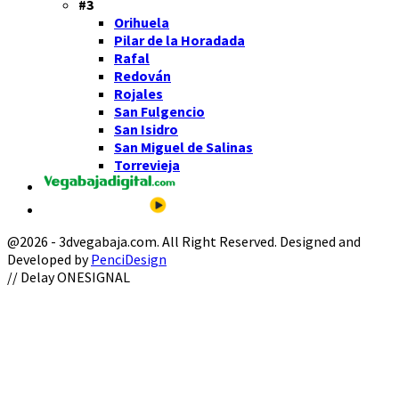
#3
Orihuela
Pilar de la Horadada
Rafal
Redován
Rojales
San Fulgencio
San Isidro
San Miguel de Salinas
Torrevieja
@2026 - 3dvegabaja.com. All Right Reserved. Designed and
Developed by
PenciDesign
Facebook
Twitter
Instagram
Youtube
Email
// Delay ONESIGNAL