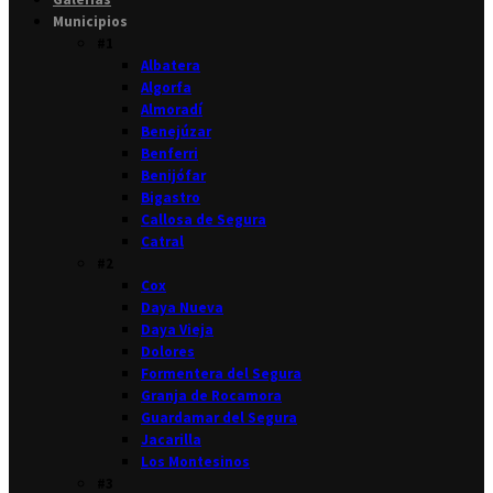
Municipios
#1
Albatera
Algorfa
Almoradí
Benejúzar
Benferri
Benijófar
Bigastro
Callosa de Segura
Catral
#2
Cox
Daya Nueva
Daya Vieja
Dolores
Formentera del Segura
Granja de Rocamora
Guardamar del Segura
Jacarilla
Los Montesinos
#3