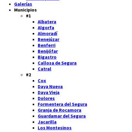
Galerías
Municipios
#1
Albatera
Algorfa
Almoradí
Benejúzar
Benferri
Benijófar
Bigastro
Callosa de Segura
Catral
#2
Cox
Daya Nueva
Daya Vieja
Dolores
Formentera del Segura
Granja de Rocamora
Guardamar del Segura
Jacarilla
Los Montesinos