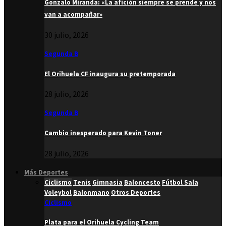
Gonzalo Miranda: «La afición siempre se prende y nos
van a acompañar»
30 julio, 2026
Segunda B
El Orihuela CF inaugura su pretemporada
28 julio, 2026
Segunda B
Cambio inesperado para Kevin Toner
28 julio, 2026
Más Deportes
Ciclismo
Tenis
Gimnasia
Baloncesto
Fútbol Sala
Voleybol
Balonmano
Otros Deportes
Ciclismo
Plata para el Orihuela Cycling Team