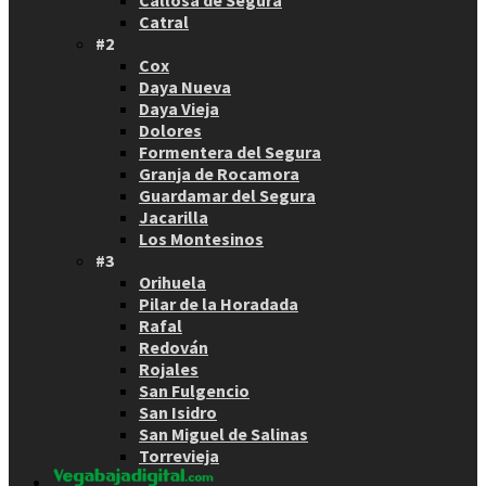
Catral
#2
Cox
Daya Nueva
Daya Vieja
Dolores
Formentera del Segura
Granja de Rocamora
Guardamar del Segura
Jacarilla
Los Montesinos
#3
Orihuela
Pilar de la Horadada
Rafal
Redován
Rojales
San Fulgencio
San Isidro
San Miguel de Salinas
Torrevieja