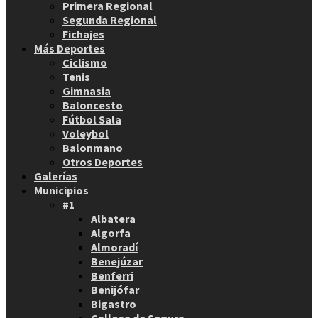
Primera Regional
Segunda Regional
Fichajes
Más Deportes
Ciclismo
Tenis
Gimnasia
Baloncesto
Fútbol Sala
Voleybol
Balonmano
Otros Deportes
Galerías
Municipios
#1
Albatera
Algorfa
Almoradí
Benejúzar
Benferri
Benijófar
Bigastro
Callosa de Segura