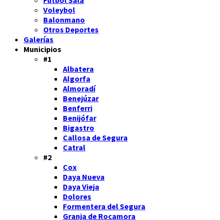
Fútbol Sala
Voleybol
Balonmano
Otros Deportes
Galerías
Municipios
#1
Albatera
Algorfa
Almoradí
Benejúzar
Benferri
Benijófar
Bigastro
Callosa de Segura
Catral
#2
Cox
Daya Nueva
Daya Vieja
Dolores
Formentera del Segura
Granja de Rocamora