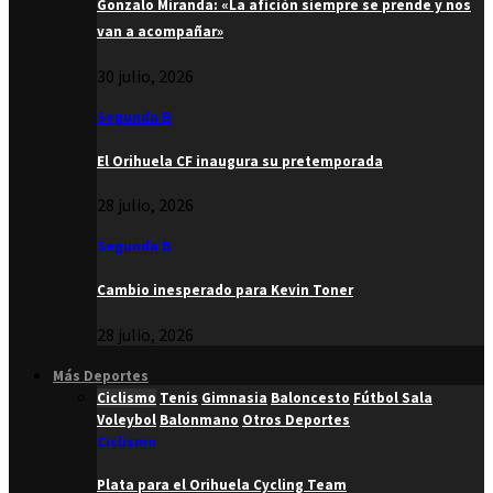
Gonzalo Miranda: «La afición siempre se prende y nos
van a acompañar»
30 julio, 2026
Segunda B
El Orihuela CF inaugura su pretemporada
28 julio, 2026
Segunda B
Cambio inesperado para Kevin Toner
28 julio, 2026
Más Deportes
Ciclismo
Tenis
Gimnasia
Baloncesto
Fútbol Sala
Voleybol
Balonmano
Otros Deportes
Ciclismo
Plata para el Orihuela Cycling Team