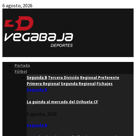
6 agosto, 2026
Facebook
Twitter
Instagram
Youtube
Email
Portada
Fútbol
Segunda B
Tercera División
Regional Preferente
Primera Regional
Segunda Regional
Fichajes
Segunda B
La guinda al mercado del Orihuela CF
5 agosto, 2026
Segunda B