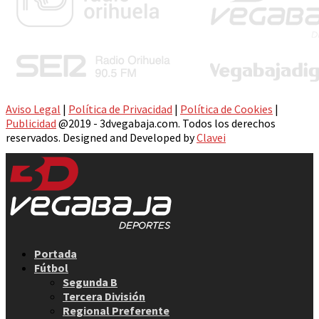
Aviso Legal
|
Política de Privacidad
|
Política de Cookies
|
Publicidad
@2019 - 3dvegabaja.com. Todos los derechos
reservados. Designed and Developed by
Clavei
Facebook
Twitter
Instagram
Youtube
Email
Portada
Fútbol
Segunda B
Tercera División
Regional Preferente