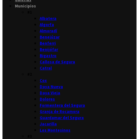
Municipios
#1
Albatera
Algorfa
Almoradí
Benejúzar
Benferri
Benijófar
Bigastro
Callosa de Segura
Catral
#2
Cox
Daya Nueva
Daya Vieja
Dolores
Formentera del Segura
Granja de Rocamora
Guardamar del Segura
Jacarilla
Los Montesinos
#3