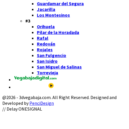
Guardamar del Segura
Jacarilla
Los Montesinos
#3
Orihuela
Pilar de la Horadada
Rafal
Redován
Rojales
San Fulgencio
San Isidro
San Miguel de Salinas
Torrevieja
@2026 - 3dvegabaja.com. All Right Reserved. Designed and
Developed by
PenciDesign
Facebook
Twitter
Instagram
Youtube
Email
// Delay ONESIGNAL