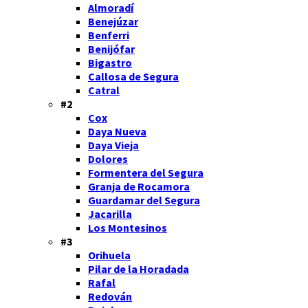
Almoradí
Benejúzar
Benferri
Benijófar
Bigastro
Callosa de Segura
Catral
#2
Cox
Daya Nueva
Daya Vieja
Dolores
Formentera del Segura
Granja de Rocamora
Guardamar del Segura
Jacarilla
Los Montesinos
#3
Orihuela
Pilar de la Horadada
Rafal
Redován