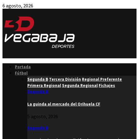
6 agosto, 2026
Facebook
Twitter
Instagram
Youtube
Email
Portada
Fútbol
Segunda B
Tercera División
Regional Preferente
Primera Regional
Segunda Regional
Fichajes
Segunda B
La guinda al mercado del Orihuela CF
5 agosto, 2026
Segunda B