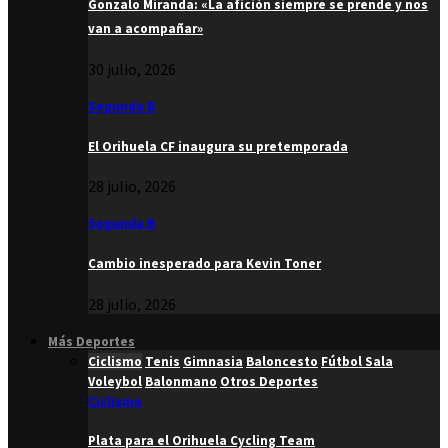
Gonzalo Miranda: «La afición siempre se prende y nos
van a acompañar»
30 julio, 2026
Segunda B
El Orihuela CF inaugura su pretemporada
28 julio, 2026
Segunda B
Cambio inesperado para Kevin Toner
28 julio, 2026
Más Deportes
Ciclismo
Tenis
Gimnasia
Baloncesto
Fútbol Sala
Voleybol
Balonmano
Otros Deportes
Ciclismo
Plata para el Orihuela Cycling Team