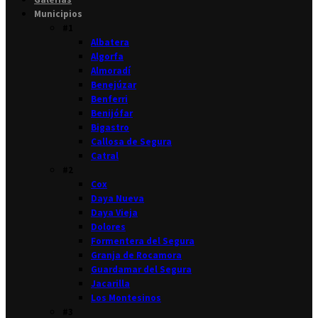
Municipios
#1
Albatera
Algorfa
Almoradí
Benejúzar
Benferri
Benijófar
Bigastro
Callosa de Segura
Catral
#2
Cox
Daya Nueva
Daya Vieja
Dolores
Formentera del Segura
Granja de Rocamora
Guardamar del Segura
Jacarilla
Los Montesinos
#3