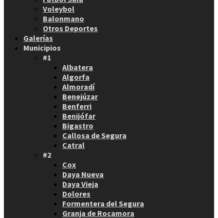
Voleybol
Balonmano
Otros Deportes
Galerías
Municipios
#1
Albatera
Algorfa
Almoradí
Benejúzar
Benferri
Benijófar
Bigastro
Callosa de Segura
Catral
#2
Cox
Daya Nueva
Daya Vieja
Dolores
Formentera del Segura
Granja de Rocamora