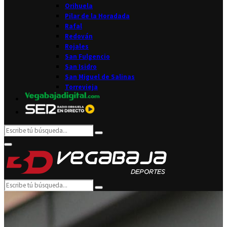
Orihuela
Pilar de la Horadada
Rafal
Redován
Rojales
San Fulgencio
San Isidro
San Miguel de Salinas
Torrevieja
Search
Search
for:
Facebook
Twitter
Instagram
Youtube
Email
Primary
Menu
Search
Search
for: