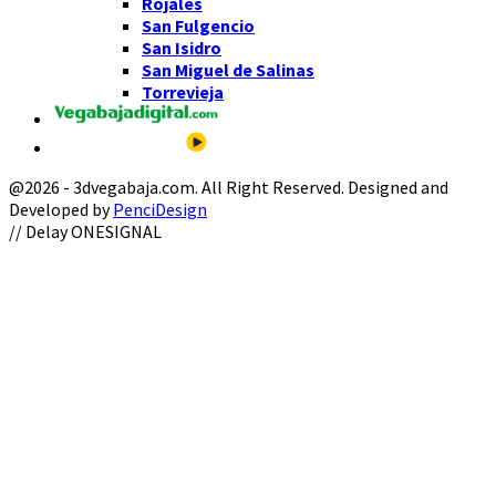
Rojales
San Fulgencio
San Isidro
San Miguel de Salinas
Torrevieja
@2026 - 3dvegabaja.com. All Right Reserved. Designed and
Developed by
PenciDesign
Facebook
Twitter
Instagram
Youtube
Email
// Delay ONESIGNAL