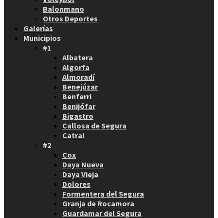
Balonmano
Otros Deportes
Galerías
Municipios
#1
Albatera
Algorfa
Almoradí
Benejúzar
Benferri
Benijófar
Bigastro
Callosa de Segura
Catral
#2
Cox
Daya Nueva
Daya Vieja
Dolores
Formentera del Segura
Granja de Rocamora
Guardamar del Segura