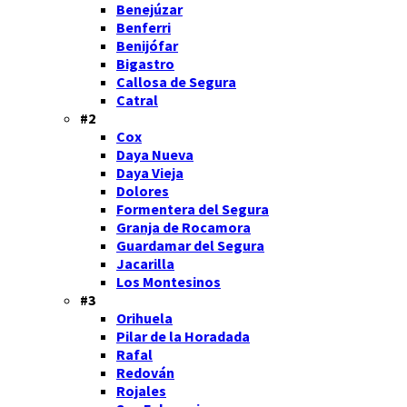
Benejúzar
Benferri
Benijófar
Bigastro
Callosa de Segura
Catral
#2
Cox
Daya Nueva
Daya Vieja
Dolores
Formentera del Segura
Granja de Rocamora
Guardamar del Segura
Jacarilla
Los Montesinos
#3
Orihuela
Pilar de la Horadada
Rafal
Redován
Rojales