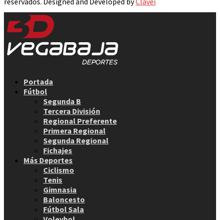
reservados. Designed and Developed by
Clavei
Facebook
Twitter
Instagram
Youtube
Email
Portada
Fútbol
Segunda B
Tercera División
Regional Preferente
Primera Regional
Segunda Regional
Fichajes
Más Deportes
Ciclismo
Tenis
Gimnasia
Baloncesto
Fútbol Sala
Voleybol