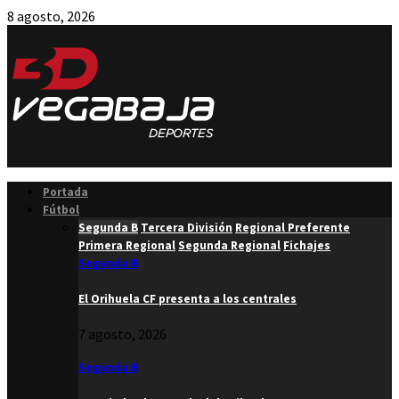
8 agosto, 2026
Facebook
Twitter
Instagram
Youtube
Email
Portada
Fútbol
Segunda B
Tercera División
Regional Preferente
Primera Regional
Segunda Regional
Fichajes
Segunda B
El Orihuela CF presenta a los centrales
7 agosto, 2026
Segunda B