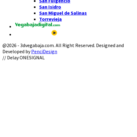
San Fulgencio
San Isidro
San Miguel de Salinas
Torrevieja
@2026 - 3dvegabaja.com. All Right Reserved. Designed and
Developed by
PenciDesign
Facebook
Twitter
Instagram
Youtube
Email
// Delay ONESIGNAL