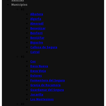
Municipios
#1
Albatera
Algorfa
Almoradí
Benejúzar
Benferri
Benijófar
Bigastro
Callosa de Segura
Catral
#2
Cox
Daya Nueva
Daya Vieja
Dolores
Formentera del Segura
Granja de Rocamora
Guardamar del Segura
Jacarilla
Los Montesinos
#3