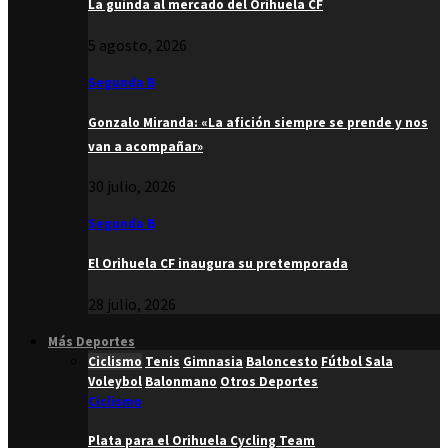
La guinda al mercado del Orihuela CF
5 agosto, 2026
Segunda B
Gonzalo Miranda: «La afición siempre se prende y nos
van a acompañar»
30 julio, 2026
Segunda B
El Orihuela CF inaugura su pretemporada
28 julio, 2026
Más Deportes
Ciclismo
Tenis
Gimnasia
Baloncesto
Fútbol Sala
Voleybol
Balonmano
Otros Deportes
Ciclismo
Plata para el Orihuela Cycling Team